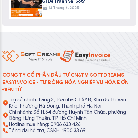
Gì Để Tránh Sai Sót?
18 Tháng 6, 2025
CÔNG TY CỔ PHẦN ĐẦU TƯ CN&TM SOFTDREAMS
EASYINVOICE - TỰ ĐỘNG HÓA NGHIỆP VỤ HÓA ĐƠN
ĐIỆN TỬ
Trụ sở chính: Tầng 3, tòa nhà CT5AB, Khu đô thị Văn
Khê, Phường Hà Đông, Thành phố Hà Nội
Chi nhánh: Số H.54 đường Huỳnh Tấn Chùa, phường
Đông Hưng Thuận, TP Hồ Chí Minh
Hotline mua hàng: 0986 633 426
Tổng đài hỗ trợ, CSKH: 1900 33 69