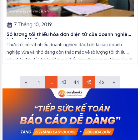
7 Tháng 10, 2019
Số lượng tối thiểu hóa đơn điện tử của doanh nghiệp
là bao nhiêu?
Thực tế, có rất nhiều doanh nghiệp đặc biệt là các doanh
nghiệp vừa và nhỏ đang còn thắc mắc về số lượng tối thiểu
hóa đơn điện tử được sử dụng. Nếu bạn đang quan tâm về giới
hạn số lượng tối thiểu hóa đơn điện tử của mỗi doanh nghiệp là
bao nhiêu […]
«
1
…
43
44
45
46
»