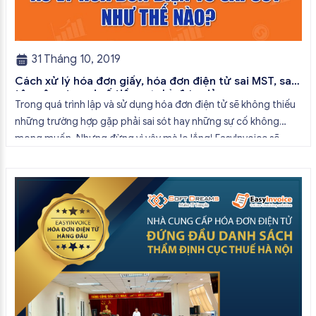
31 Tháng 10, 2019
Cách xử lý hóa đơn giấy, hóa đơn điện tử sai MST, sai
tên công ty, sai số tiền cực kỳ đơn giản
Trong quá trình lập và sử dụng hóa đơn điện tử sẽ không thiếu
những trường hợp gặp phải sai sót hay những sự cố không
mong muốn. Nhưng đừng vì vậy mà lo lắng! EasyInvoice sẽ
hướng dẫn cách để bạn xử lý hóa đơn điện tử viết sai hoặc các
trường hợp sai […]