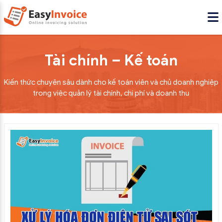
Tài chính – Kế toán
Kiến thức chuyên sâu dành cho kế toán viên và chủ doanh nghiệp
trong việc quản lý tài chính, chi phí và doanh thu