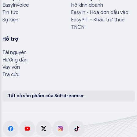
EasyInvoice
Hộ kinh doanh
Tin tức
EasyIn - Hóa đơn đầu vào
Sự kiện
EasyPIT - Khấu trừ thuế
TNCN
Hỗ trợ
Tài nguyên
Hướng dẫn
Vay vốn
Tra cứu
Tất cả sản phẩm của Softdreams