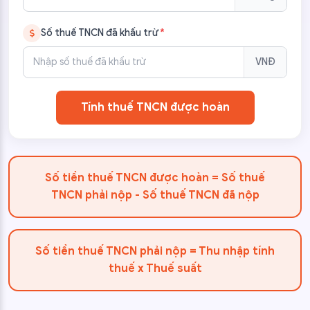
Số thuế TNCN đã khấu trừ
*
VNĐ
Tính thuế TNCN được hoàn
Số tiền thuế TNCN được hoàn = Số thuế
TNCN phải nộp - Số thuế TNCN đã nộp
Số tiền thuế TNCN phải nộp = Thu nhập tính
thuế x Thuế suất