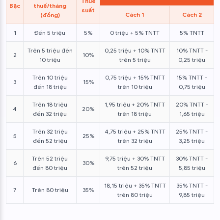
Thuế
Bậc
thuế/tháng
suất
Cách 1
Cách 2
(đồng)
1
Đến 5 triệu
5%
0 triệu + 5% TNTT
5% TNTT
Trên 5 triệu đến
0,25 triệu + 10% TNTT
10% TNTT -
2
10%
10 triệu
trên 5 triệu
0,25 triệu
Trên 10 triệu
0,75 triệu + 15% TNTT
15% TNTT -
3
15%
đến 18 triệu
trên 10 triệu
0,75 triệu
Trên 18 triệu
1,95 triệu + 20% TNTT
20% TNTT -
4
20%
đến 32 triệu
trên 18 triệu
1,65 triệu
Trên 32 triệu
4,75 triệu + 25% TNTT
25% TNTT -
5
25%
đến 52 triệu
trên 32 triệu
3,25 triệu
Trên 52 triệu
9,75 triệu + 30% TNTT
30% TNTT -
6
30%
đến 80 triệu
trên 52 triệu
5,85 triệu
18,15 triệu + 35% TNTT
35% TNTT -
7
Trên 80 triệu
35%
trên 80 triệu
9,85 triệu