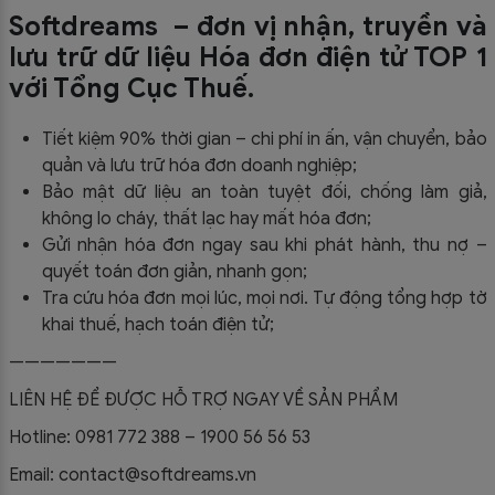
Softdreams – đơn vị nhận, truyền và
lưu trữ dữ liệu Hóa đơn điện tử TOP 1
với Tổng Cục Thuế.
Tiết kiệm 90% thời gian – chi phí in ấn, vận chuyển, bảo
quản và lưu trữ hóa đơn doanh nghiệp;
Bảo mật dữ liệu an toàn tuyệt đối, chống làm giả,
không lo cháy, thất lạc hay mất hóa đơn;
Gửi nhận hóa đơn ngay sau khi phát hành, thu nợ –
quyết toán đơn giản, nhanh gọn;
Tra cứu hóa đơn mọi lúc, mọi nơi. Tự động tổng hợp tờ
khai thuế, hạch toán điện tử;
———————
LIÊN HỆ ĐỂ ĐƯỢC HỖ TRỢ NGAY VỀ SẢN PHẨM
Hotline: 0981 772 388 – 1900 56 56 53
Email: contact@softdreams.vn