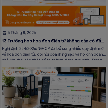
5 Tháng 8, 2026
13 Trường hợp hóa đơn điện tử không cần có đầy
đủ nội dung từ 01/7/2026
Nghị định 254/2026/NĐ-CP đã bổ sung nhiều quy định mới
về hóa đơn điện tử, đòi hỏi doanh nghiệp và hộ kinh doanh
phải kịp thời cập nhật để thực hiện đúng quy định. Trong
bài viết này, hóa đơn điện tử EasyInvoice sẽ chia sẻ 13
trường hợp hóa đơn điện tử không cần […]