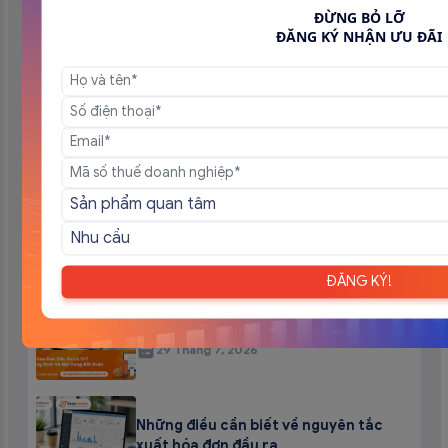
Bài viết chọn lọc
ĐỪNG BỎ LỠ
ĐĂNG KÝ NHẬN ƯU ĐÃI
Các trường hợp không phải xuất hóa
đơn điện tử 2026
7 Tháng 8, 2026
13 Trường hợp hóa đơn điện tử không
cần có đầy đủ nội dung từ 01/7/2026
5 Tháng 8, 2026
ĐĂNG KÝ!
Hóa đơn đầu ra là gì? Các quy định và
nội dung bắt buộc mới nhất
29 Tháng 7, 2026
Những điều cần biết về nguyên tắc
xuất hóa đơn đầu ra