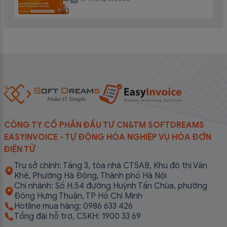
CÔNG TY CỔ PHẦN ĐẦU TƯ CN&TM SOFTDREAMS
EASYINVOICE - TỰ ĐỘNG HÓA NGHIỆP VỤ HÓA ĐƠN
ĐIỆN TỬ
Trụ sở chính: Tầng 3, tòa nhà CT5AB, Khu đô thị Văn
Khê, Phường Hà Đông, Thành phố Hà Nội
Chi nhánh: Số H.54 đường Huỳnh Tấn Chùa, phường
Đông Hưng Thuận, TP Hồ Chí Minh
Hotline mua hàng: 0986 633 426
Tổng đài hỗ trợ, CSKH: 1900 33 69