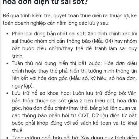
hóa đơn điện tử sai sót?
Để quá trình kiểm tra, quyết toán thuế diễn ra thuận lợi, kế
toán doanh nghiệp cần nằm lòng các lưu ý sau:
Phân loại đúng bản chất sai sót: Xác định chính xác lỗi
sai thuộc nhóm chỉ cần thông báo (Mẫu 04) hay nhóm
bắt buộc điều chỉnh/thay thế để tránh làm sai quy
trình.
Tuân thủ nội dung hiển thị bắt buộc: Hóa đơn điều
chỉnh hoặc thay thế phải hiển thị tường minh thông tin
liên kết với hóa đơn gốc (Mẫu số, ký hiệu, số hóa đơn,
ngày lập).
Lưu trữ hồ sơ khoa học: Luôn lưu trữ đồng bộ: Văn
bản thỏa thuận sai sót giữa 2 bên (nếu có), hóa đơn
gốc, hóa đơn điều chỉnh/thay thế, bảng kê liên quan và
các thông báo phản hồi từ CQT. Dữ liệu điện tử bắt
buộc phải khớp đúng với sổ sách kế toán và tờ khai
thuế.
Tăng cường phối hợp nội bộ: Xây dựng quy trình kiểm