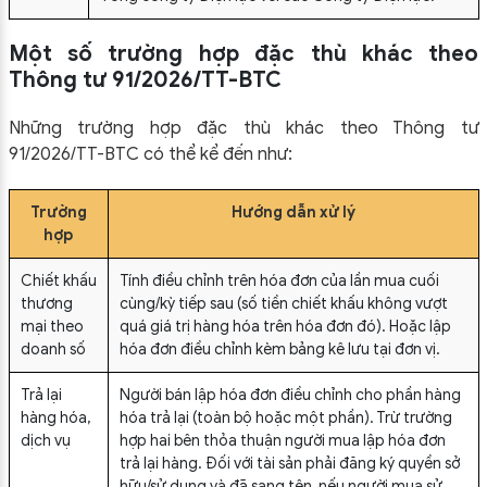
Một số trường hợp đặc thù khác theo
Thông tư 91/2026/TT-BTC
Những trường hợp đặc thù khác theo Thông tư
91/2026/TT-BTC có thể kể đến như:
Trường
Hướng dẫn xử lý
hợp
Chiết khấu
Tính điều chỉnh trên hóa đơn của lần mua cuối
thương
cùng/kỳ tiếp sau (số tiền chiết khấu không vượt
mại theo
quá giá trị hàng hóa trên hóa đơn đó). Hoặc lập
doanh số
hóa đơn điều chỉnh kèm bảng kê lưu tại đơn vị.
Trả lại
Người bán lập hóa đơn điều chỉnh cho phần hàng
hàng hóa,
hóa trả lại (toàn bộ hoặc một phần). Trừ trường
dịch vụ
hợp hai bên thỏa thuận người mua lập hóa đơn
trả lại hàng. Đối với tài sản phải đăng ký quyền sở
hữu/sử dụng và đã sang tên, nếu người mua sử