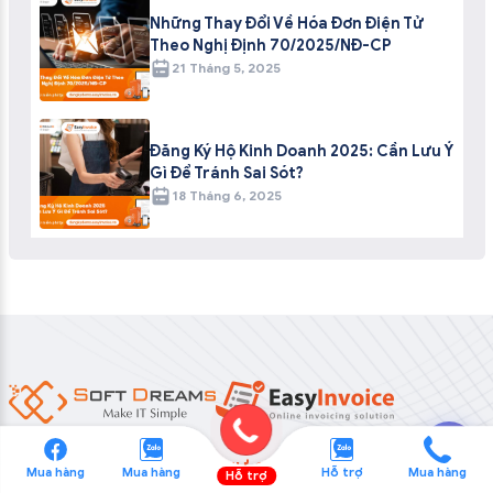
Những Thay Đổi Về Hóa Đơn Điện Tử
Theo Nghị Định 70/2025/NĐ-CP
21 Tháng 5, 2025
Đăng Ký Hộ Kinh Doanh 2025: Cần Lưu Ý
Gì Để Tránh Sai Sót?
18 Tháng 6, 2025
💬
CÔNG TY CỔ PHẦN ĐẦU TƯ CN&TM SOFTDREAMS
Mua hàng
Mua hàng
Hỗ trợ
Mua hàng
Hỗ trợ