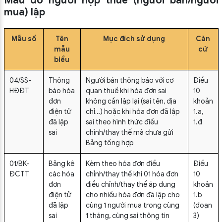
Mẫu do người nộp thuế (người bán/người
mua) lập
Mẫu số
Tên
Mục đích sử dụng
Căn
mẫu
cứ
biểu
04/SS-
Thông
Người bán thông báo với cơ
Điều
HĐĐT
báo hóa
quan thuế khi hóa đơn sai
10
đơn
không cần lập lại (sai tên, địa
khoản
điện tử
chỉ…) hoặc khi hóa đơn đã lập
1.a,
đã lập
sai theo hình thức điều
1.đ
sai
chỉnh/thay thế mà chưa gửi
Bảng tổng hợp
01/BK-
Bảng kê
Kèm theo hóa đơn điều
Điều
ĐCTT
các hóa
chỉnh/thay thế khi 01 hóa đơn
10
đơn
điều chỉnh/thay thế áp dụng
khoản
điện tử
cho nhiều hóa đơn đã lập cho
1.b
đã lập
cùng 1 người mua trong cùng
(đoạn
sai
1 tháng, cùng sai thông tin
3)