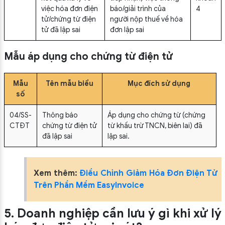
việc hóa đơn điện
báo/giải trình của
4
tử/chứng từ điện
người nộp thuế về hóa
tử đã lập sai
đơn lập sai
Mẫu áp dụng cho chứng từ điện tử
Mẫu
Tên mẫu biểu
Mục đích sử dụng
số
04/SS-
Thông báo
Áp dụng cho chứng từ (chứng
CTĐT
chứng từ điện tử
từ khấu trừ TNCN, biên lai) đã
đã lập sai
lập sai.
Xem thêm:
Điều Chỉnh Giảm Hóa Đơn Điện Tử
Trên Phần Mềm EasyInvoice
5. Doanh nghiệp cần lưu ý gì khi xử lý