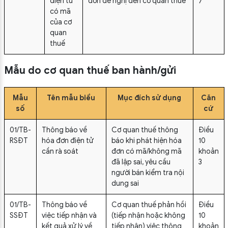
điện tử
đơn đề nghị đến cơ quan thuế
7
có mã
của cơ
quan
thuế
Mẫu do cơ quan thuế ban hành/gửi
Mẫu
Tên mẫu biểu
Mục đích sử dụng
Căn
số
cứ
01/TB-
Thông báo về
Cơ quan thuế thông
Điều
RSĐT
hóa đơn điện tử
báo khi phát hiện hóa
10
cần rà soát
đơn có mã/không mã
khoản
đã lập sai, yêu cầu
3
người bán kiểm tra nội
dung sai
01/TB-
Thông báo về
Cơ quan thuế phản hồi
Điều
SSĐT
việc tiếp nhận và
(tiếp nhận hoặc không
10
kết quả xử lý về
tiếp nhận) việc thông
khoản