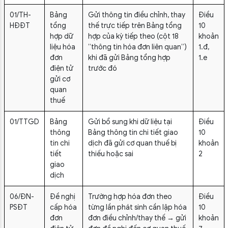
01/TH-
Bảng
Gửi thông tin điều chỉnh, thay
Điều
HĐĐT
tổng
thế trực tiếp trên Bảng tổng
10
hợp dữ
hợp của kỳ tiếp theo (cột 18
khoản
liệu hóa
“thông tin hóa đơn liên quan”)
1.đ,
đơn
khi đã gửi Bảng tổng hợp
1.e
điện tử
trước đó
gửi cơ
quan
thuế
01/TTGD
Bảng
Gửi bổ sung khi dữ liệu tại
Điều
thông
Bảng thông tin chi tiết giao
10
tin chi
dịch đã gửi cơ quan thuế bị
khoản
tiết
thiếu hoặc sai
2
giao
dịch
06/ĐN-
Đề nghị
Trường hợp hóa đơn theo
Điều
PSĐT
cấp hóa
từng lần phát sinh cần lập hóa
10
đơn
đơn điều chỉnh/thay thế → gửi
khoản