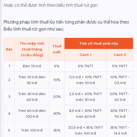
Hoặc có thể được tính theo biểu tính thuế rút gọn
Phương pháp tính thuế lũy tiến từng phần được cụ thể hóa theo
Biểu tính thuế rút gọn như sau:
Thu nhập tính
Tính số thuế phải nộp
Thuế
Bậc
thuế/tháng
suất
Cách 1
Cách 2
(triệu đồng)
1
Đến 10 trđ
5%
5% TNTT
5% TNTT
Trên 10 trđ đến
0,5 trđ + 10% TNTT
10% TNTT -
2
10%
30 trđ
trên 10 trđ
0,5 trđ
Trên 30 trđ đến
2,5 trđ + 20% TNTT
20% TNTT -
3
20%
60 trđ
trên 30 trđ
3,5 trđ
Trên 60 trđ đến
8,5 trđ + 30% TNTT
30% TNTT -
4
30%
100 trđ
trên 60 trđ
9,5 trđ
20,5 trđ + 35% TNTT
35% TNTT -
5
Trên 100 trđ
35%
trên 100 trđ
14,5 trđ