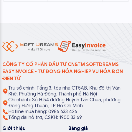
CÔNG TY CỔ PHẦN ĐẦU TƯ CN&TM SOFTDREAMS
EASYINVOICE - TỰ ĐỘNG HÓA NGHIỆP VỤ HÓA ĐƠN
ĐIỆN TỬ
Trụ sở chính: Tầng 3, tòa nhà CT5AB, Khu đô thị Văn
Khê, Phường Hà Đông, Thành phố Hà Nội
Chi nhánh: Số H.54 đường Huỳnh Tấn Chùa, phường
Đông Hưng Thuận, TP Hồ Chí Minh
Hotline mua hàng: 0986 633 426
Tổng đài hỗ trợ, CSKH: 1900 33 69
Giới thiệu
Bảng giá