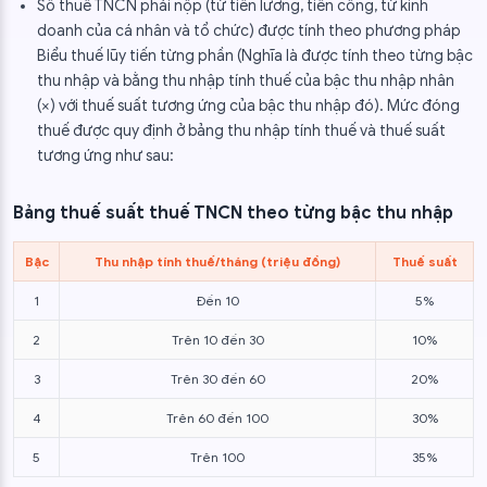
Số thuế TNCN phải nộp (từ tiền lương, tiền công, từ kinh
doanh của cá nhân và tổ chức) được tính theo phương pháp
Biểu thuế lũy tiến từng phần (Nghĩa là được tính theo từng bậc
thu nhập và bằng thu nhập tính thuế của bậc thu nhập nhân
(×) với thuế suất tương ứng của bậc thu nhập đó). Mức đóng
thuế được quy định ở bảng thu nhập tính thuế và thuế suất
tương ứng như sau:
Bảng thuế suất thuế TNCN theo từng bậc thu nhập
Bậc
Thu nhập tính thuế/tháng (triệu đồng)
Thuế suất
1
Đến 10
5%
2
Trên 10 đến 30
10%
3
Trên 30 đến 60
20%
4
Trên 60 đến 100
30%
5
Trên 100
35%