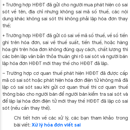
+ Trường hợp HĐĐT đã gửi cho người mua phát hiện có sai
sót về tên, địa chỉ nhưng không sai mã số thuế, các nội
dung khác không sai sót thì không phải lập hóa đơn thay
thế;
+ Trường hợp HĐĐT đã gửi có sai về mã số thuế, về số tiền
ghi trên hóa đơn, sai về thuế suất, tiền thuế, hoặc hàng
hóa ghi trên hóa đơn không đúng quy cách, chất lượng thì
các bên lập văn bản thỏa thuận ghi rõ sai sót và người bán
lập hóa đơn HĐĐT mới thay thế cho HĐĐT đã lập.
– Trường hợp cơ quan thuế phát hiện HĐĐT đã được cấp
mã có sai sót hoặc phát hiện hóa đơn điện tử không mã đã
lập có sai sót sau khi gửi cơ quan thuế thì cơ quan thuế
thông báo cho người bán để người bán kiểm tra sai sót và
để lập lại hóa đơn điện tử mới thay thế HĐĐT đã lập có sai
sót (nếu cần thay thế).
Chi tiết hơn về các xử lý, các bạn tham khảo trong
bài viết:
Xử lý hóa đơn viết sai