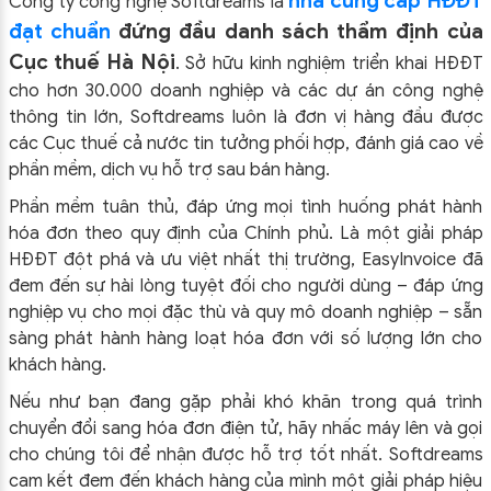
nhà cung cấp HĐĐT
Công ty công nghệ Softdreams là
đạt chuẩn
đứng đầu danh sách thẩm định của
Cục thuế Hà Nội
. Sở hữu kinh nghiệm triển khai HĐĐT
cho hơn 30.000 doanh nghiệp và các dự án công nghệ
thông tin lớn, Softdreams luôn là đơn vị hàng đầu được
các Cục thuế cả nước tin tưởng phối hợp, đánh giá cao về
phần mềm, dịch vụ hỗ trợ sau bán hàng.
Phần mềm tuân thủ, đáp ứng mọi tình huống phát hành
hóa đơn theo quy định của Chính phủ. Là một giải pháp
HĐĐT đột phá và ưu việt nhất thị trường, EasyInvoice đã
đem đến sự hài lòng tuyệt đối cho người dùng – đáp ứng
nghiệp vụ cho mọi đặc thù và quy mô doanh nghiệp – sẵn
sàng phát hành hàng loạt hóa đơn với số lượng lớn cho
khách hàng.
Nếu như bạn đang gặp phải khó khăn trong quá trình
chuyển đổi sang hóa đơn điện tử, hãy nhấc máy lên và gọi
cho chúng tôi để nhận được hỗ trợ tốt nhất. Softdreams
cam kết đem đến khách hàng của mình một giải pháp hiệu