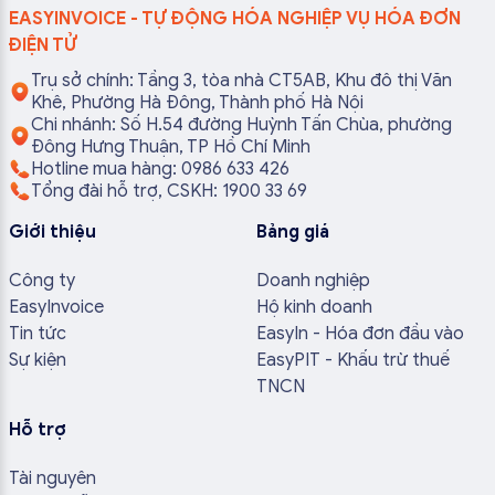
EASYINVOICE - TỰ ĐỘNG HÓA NGHIỆP VỤ HÓA ĐƠN
ĐIỆN TỬ
Trụ sở chính: Tầng 3, tòa nhà CT5AB, Khu đô thị Văn
Khê, Phường Hà Đông, Thành phố Hà Nội
Chi nhánh: Số H.54 đường Huỳnh Tấn Chùa, phường
Đông Hưng Thuận, TP Hồ Chí Minh
Hotline mua hàng: 0986 633 426
Tổng đài hỗ trợ, CSKH: 1900 33 69
Giới thiệu
Bảng giá
Công ty
Doanh nghiệp
EasyInvoice
Hộ kinh doanh
Tin tức
EasyIn - Hóa đơn đầu vào
Sự kiện
EasyPIT - Khấu trừ thuế
TNCN
Hỗ trợ
Tài nguyên