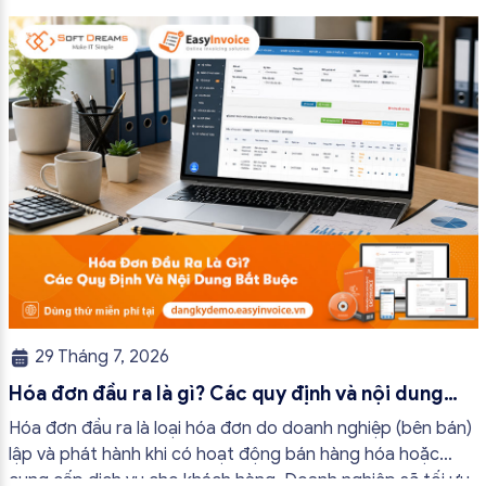
bài viết này, hóa đơn điện tử EasyInvoice sẽ chia sẻ 13
trường hợp hóa đơn điện tử không cần […]
29 Tháng 7, 2026
Hóa đơn đầu ra là gì? Các quy định và nội dung
bắt buộc mới nhất
Hóa đơn đầu ra là loại hóa đơn do doanh nghiệp (bên bán)
lập và phát hành khi có hoạt động bán hàng hóa hoặc
cung cấp dịch vụ cho khách hàng. Doanh nghiệp sẽ tối ưu