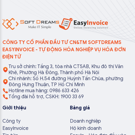
CÔNG TY CỔ PHẦN ĐẦU TƯ CN&TM SOFTDREAMS
EASYINVOICE - TỰ ĐỘNG HÓA NGHIỆP VỤ HÓA ĐƠN
ĐIỆN TỬ
Trụ sở chính: Tầng 3, tòa nhà CT5AB, Khu đô thị Văn
Khê, Phường Hà Đông, Thành phố Hà Nội
Chi nhánh: Số H.54 đường Huỳnh Tấn Chùa, phường
Đông Hưng Thuận, TP Hồ Chí Minh
Hotline mua hàng: 0986 633 426
Tổng đài hỗ trợ, CSKH: 1900 33 69
Giới thiệu
Bảng giá
Công ty
Doanh nghiệp
EasyInvoice
Hộ kinh doanh