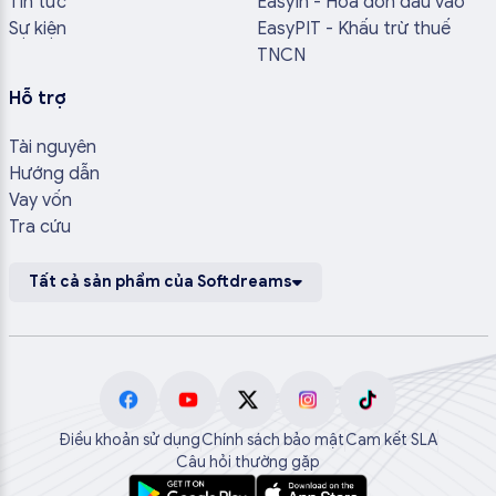
Tin tức
EasyIn - Hóa đơn đầu vào
Sự kiện
EasyPIT - Khấu trừ thuế
TNCN
Hỗ trợ
Tài nguyên
Hướng dẫn
Vay vốn
Tra cứu
Tất cả sản phẩm của Softdreams
Điều khoản sử dụng
Chính sách bảo mật
Cam kết SLA
Câu hỏi thường gặp