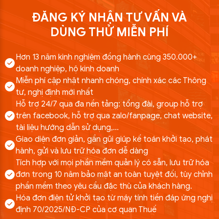
ĐĂNG KÝ NHẬN TƯ VẤN VÀ
DÙNG THỬ MIỄN PHÍ
Hơn 13 năm kinh nghiệm đồng hành cùng 350.000+
doanh nghiệp, hộ kinh doanh
Miễn phí cập nhật nhanh chóng, chính xác các Thông
tư, nghị định mới nhất
Hỗ trợ 24/7 qua đa nền tảng: tổng đài, group hỗ trợ
trên facebook, hỗ trợ qua zalo/fanpage, chat website,
tài liệu hướng dẫn sử dụng,...
Giao diện đơn giản, gần gũi giúp kế toán khởi tạo, phát
hành, gửi và lưu trữ hóa đơn dễ dàng
Tích hợp với mọi phần mềm quản lý có sẵn, lưu trữ hóa
đơn trong 10 năm bảo mật an toàn tuyệt đối, tùy chỉnh
phần mềm theo yêu cầu đặc thù của khách hàng.
Hóa đơn điện tử khởi tạo từ máy tính tiền đáp ứng nghị
định 70/2025/NĐ-CP của cơ quan Thuế