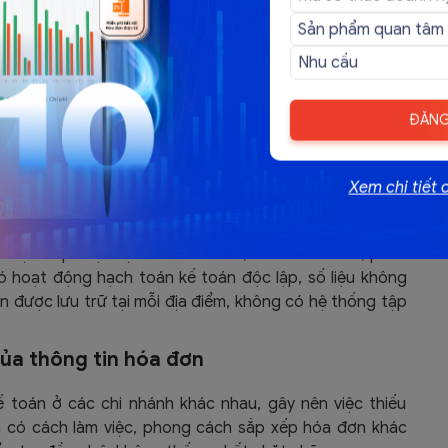
n lý hóa đơn đầu ra trong doanh
hánh
ĐĂNG
n xuất nhiều chi nhánh gặp nhiều khó khăn, chủ yếu do
oát đối chiếu và ảnh hưởng đến báo cáo hợp nhất. Cụ thể
Xem chi tiết 
iều địa điểm
 được tiếp nhận tại các chi nhánh, cơ sở sản xuất, phân
có hoạt động hạch toán kế toán độc lập, số liệu không
ơn được lưu trữ tại mỗi địa điểm, không có hệ thống tập
của thông tin hóa đơn
toán ở các chi nhánh khác nhau, gây nên việc thiếu
nh có cách làm việc, phong cách sắp xếp hóa đơn khác