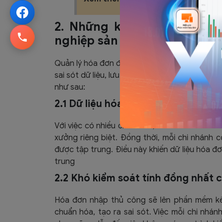
2. Những khó khăn khi quả
nghiệp sản xuất nhiều chi n
Quản lý hóa đơn đầu ra trong doanh nghiệp sả
sai sót dữ liệu, lưu trữ phức tạp, khó kiểm s
như sau:
2.1 Dữ liệu hóa đơn phân tán tại nh
Với việc có nhiều chi nhánh, hóa đơn đầu vào
xưởng riêng biệt. Đồng thời, mỗi chi nhánh 
được tập trung. Điều này khiến dữ liệu hóa đ
trung
2.2 Khó kiểm soát tính đồng nhất 
Hóa đơn nhập thủ công sẽ lên phần mềm kế 
chuẩn hóa, tạo ra sai sót. Việc mỗi chi nhá