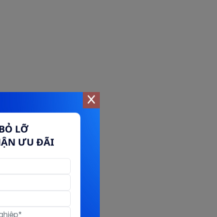
BỎ LỠ
HẬN ƯU ĐÃI