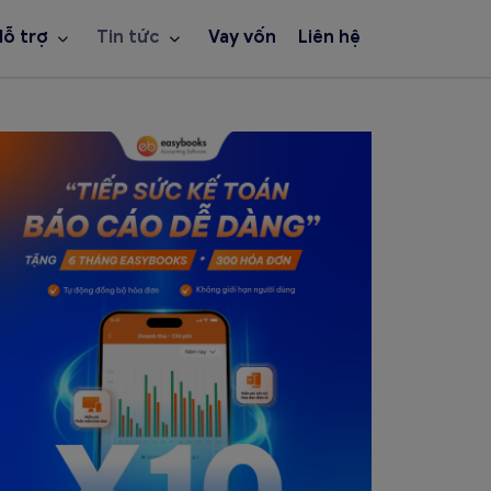
Hỗ trợ
Tin tức
Vay vốn
Liên hệ