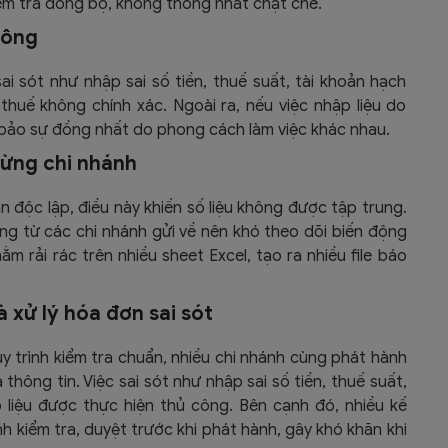
iểm tra đồng bộ, không thống nhất chặt chẽ.
 công
sai sót như nhập sai số tiền, thuế suất, tài khoản hạch
thuế không chính xác. Ngoài ra, nếu việc nhập liệu do
 bảo sự đồng nhất do phong cách làm việc khác nhau.
từng chi nhánh
 độc lập, điều này khiến số liệu không được tập trung.
ng từ các chi nhánh gửi về nên khó theo dõi biến động
m rải rác trên nhiều sheet Excel, tạo ra nhiều file báo
 xử lý hóa đơn sai sót
uy trình kiểm tra chuẩn, nhiều chi nhánh cùng phát hành
hông tin. Việc sai sót như nhập sai số tiền, thuế suất,
liệu được thực hiện thủ công. Bên cạnh đó, nhiều kế
nh kiểm tra, duyệt trước khi phát hành, gây khó khăn khi