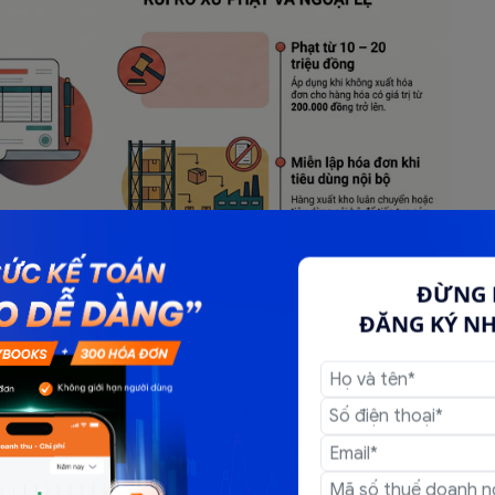
ĐỪNG 
ĐĂNG KÝ N
ơn Đầu Ra