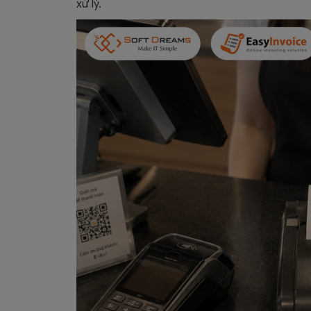
xử lý.