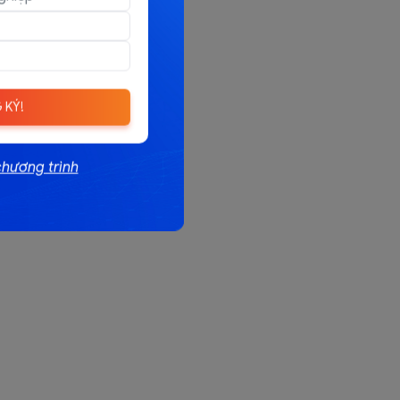
 KÝ!
chương trình