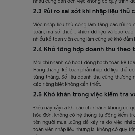
nhau cũng dẫn đến việc không có quy trình k
2.3 Rủi ro sai sót khi nhập liệu thủ
Việc nhập liệu thủ công làm tăng các rủi ro 
toán, mã số thuế… khiến dữ liệu và báo cáo 
nhiều kế toán viên cùng làm cũng sẽ khó đảm
2.4 Khó tổng hợp doanh thu theo 
Mỗi chi nhánh có hoạt động hạch toán kế toán
Hàng tháng, kế toán phải nhập dữ liệu thủ cô
từng tháng. Số liệu doanh thu cũng thường nằ
cáo riêng biệt không cần thiết.
2.5 Khó khăn trong việc kiểm tra và
Điều này xảy ra khi các chi nhánh không có q
hóa đơn, không có hệ thống tự động kiểm tra t
tên người mua…cũng dễ xảy ra do việc nhập 
toán viên nhập liệu nhưng lại không có quy trì