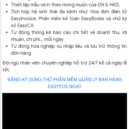
Thiết lập mẫu vé in theo mong muốn của DN & HKD.
Tích hợp hệ sinh thái đa kênh như: Hóa đơn điện tử
EasyInvoice, Phần mềm kế toán EasyBooks và chữ ký
số EasyCA
Tự động thống kê báo cáo chi tiết về doanh thu, lợi
nhuận, chi phí… mỗi ngày
Tự động hóa nghiệp vụ nhập liệu và lưu trữ thông tin
đơn hàng
Đội ngũ nhân viên chuyên nghiệp hỗ trợ 24/7 kể cả ngày lễ
tết.
ĐĂNG KÝ DÙNG THỬ PHẦN MỀM QUẢN LÝ BÁN HÀNG
EASYPOS NGAY