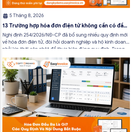
5 Tháng 8, 2026
13 Trường hợp hóa đơn điện tử không cần có đầy
đủ nội dung từ 01/7/2026
Nghị định 254/2026/NĐ-CP đã bổ sung nhiều quy định mới
về hóa đơn điện tử, đòi hỏi doanh nghiệp và hộ kinh doanh
phải kịp thời cập nhật để thực hiện đúng quy định. Trong
bài viết này, hóa đơn điện tử EasyInvoice sẽ chia sẻ 13
trường hợp hóa đơn điện tử không cần […]