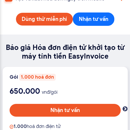
phương thức khác mà khách hàng có thể nhận được
Dễ dàng tạo, phát hành, quản lý và gửi hóa đơn điện
nhanh chóng.
tử trực tiếp trên app mobile của EasyInvoice. Doanh
Dùng thử miễn phí
Nhận tư vấn
nghiệp dễ dàng phát hành hóa đơn mọi lúc, mọi nơi
Báo giá Hóa đơn điện tử khởi tạo từ
máy tính tiền EasyInvoice
Gói
1.000 hoá đơn
650.000
vnđ/gói
Nhận tư vấn
1.000
hoá đơn điện tử