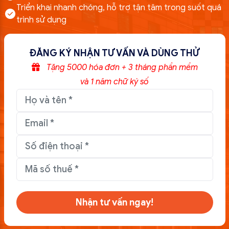
Triển khai nhanh chóng, hỗ trợ tận tâm trong suốt quá
trình sử dụng
ĐĂNG KÝ NHẬN TƯ VẤN VÀ DÙNG THỬ
Tặng 5000 hóa đơn + 3 tháng phần mềm
và 1 năm chữ ký số
Nhận tư vấn ngay!