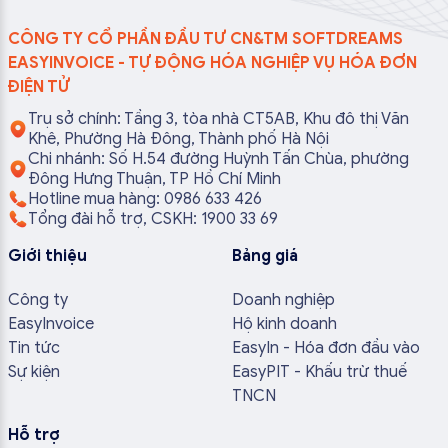
CÔNG TY CỔ PHẦN ĐẦU TƯ CN&TM SOFTDREAMS
EASYINVOICE - TỰ ĐỘNG HÓA NGHIỆP VỤ HÓA ĐƠN
ĐIỆN TỬ
Trụ sở chính: Tầng 3, tòa nhà CT5AB, Khu đô thị Văn
Khê, Phường Hà Đông, Thành phố Hà Nội
Chi nhánh: Số H.54 đường Huỳnh Tấn Chùa, phường
Đông Hưng Thuận, TP Hồ Chí Minh
Hotline mua hàng: 0986 633 426
Tổng đài hỗ trợ, CSKH: 1900 33 69
Giới thiệu
Bảng giá
Công ty
Doanh nghiệp
EasyInvoice
Hộ kinh doanh
Tin tức
EasyIn - Hóa đơn đầu vào
Sự kiện
EasyPIT - Khấu trừ thuế
TNCN
Hỗ trợ