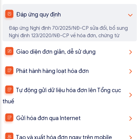
Đáp ứng quy định
Đáp ứng Nghị định 70/2025/NĐ-CP sửa đổi, bổ sung
Nghị định 123/2020/NĐ-CP về hóa đơn, chứng từ
Giao diện đơn giản, dễ sử dụng
Cấu hình thiết kế đơn giản, dễ dàng thao tác phát
hành hóa đơn từ máy tính tiền nhanh chóng
Phát hành hàng loạt hóa đơn
Tạo lệnh phát hành hàng loạt hóa đơn giúp tiết kiệm
tối đa thời gian và tránh sai sót
Tự động gửi dữ liệu hóa đơn lên Tổng cục
thuế
Phần mềm tự động chuyển dữ liệu hóa đơn lên cục
Thuế 24/7 không lo nộp chậm
Gửi hóa đơn qua Internet
Sau khi hóa đơn được phát hành, hệ thống cho phép
gửi trực tiếp qua email, tin nhắn SMS hoặc các
Tạo và xuất hóa đơn ngay trên mobile