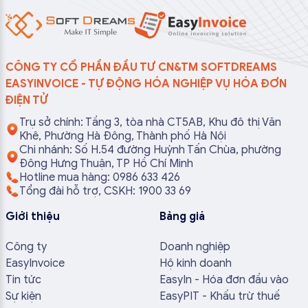
CÔNG TY CỔ PHẦN ĐẦU TƯ CN&TM SOFTDREAMS
EASYINVOICE - TỰ ĐỘNG HÓA NGHIỆP VỤ HÓA ĐƠN
ĐIỆN TỬ
Trụ sở chính: Tầng 3, tòa nhà CT5AB, Khu đô thị Văn
Khê, Phường Hà Đông, Thành phố Hà Nội
Chi nhánh: Số H.54 đường Huỳnh Tấn Chùa, phường
Đông Hưng Thuận, TP Hồ Chí Minh
Hotline mua hàng: 0986 633 426
Tổng đài hỗ trợ, CSKH: 1900 33 69
Giới thiệu
Bảng giá
Công ty
Doanh nghiệp
EasyInvoice
Hộ kinh doanh
Tin tức
EasyIn - Hóa đơn đầu vào
Sự kiện
EasyPIT - Khấu trừ thuế