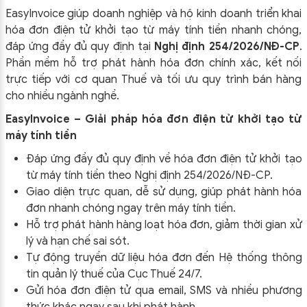
ĐĂNG KÝ NHẬN ƯU ĐÃI
EasyInvoice giúp doanh nghiệp và hộ kinh doanh triển khai
hóa đơn điện tử khởi tạo từ máy tính tiền nhanh chóng,
đáp ứng đầy đủ quy định tại
Nghị định 254/2026/NĐ-CP
.
Phần mềm hỗ trợ phát hành hóa đơn chính xác, kết nối
trực tiếp với cơ quan Thuế và tối ưu quy trình bán hàng
cho nhiều ngành nghề.
EasyInvoice – Giải pháp hóa đơn điện tử khởi tạo từ
máy tính tiền
Đáp ứng đầy đủ quy định về hóa đơn điện tử khởi tạo
ĐĂNG KÝ!
từ máy tính tiền theo
Nghị định 254/2026/NĐ-CP
.
Giao diện trực quan, dễ sử dụng, giúp phát hành hóa
đơn nhanh chóng ngay trên máy tính tiền.
Hỗ trợ phát hành hàng loạt hóa đơn, giảm thời gian xử
lý và hạn chế sai sót.
Tự động truyền dữ liệu hóa đơn đến Hệ thống thông
tin quản lý thuế của Cục Thuế 24/7.
Gửi hóa đơn điện tử qua email, SMS và nhiều phương
thức khác ngay sau khi phát hành.