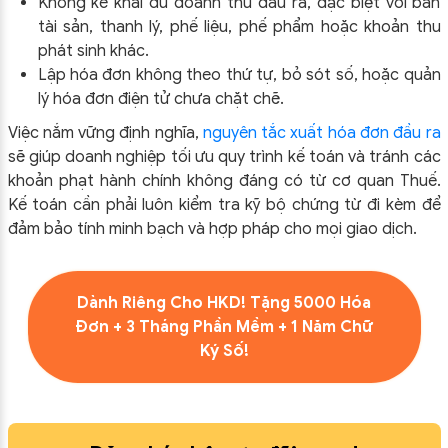
Không kê khai đủ doanh thu đầu ra, đặc biệt với bán
tài sản, thanh lý, phế liệu, phế phẩm hoặc khoản thu
phát sinh khác.
Lập hóa đơn không theo thứ tự, bỏ sót số, hoặc quản
lý hóa đơn điện tử chưa chặt chẽ.
Việc nắm vững định nghĩa,
nguyên tắc xuất hóa đơn đầu ra
sẽ giúp doanh nghiệp tối ưu quy trình kế toán và tránh các
khoản phạt hành chính không đáng có từ cơ quan Thuế.
Kế toán cần phải luôn kiểm tra kỹ bộ chứng từ đi kèm để
đảm bảo tính minh bạch và hợp pháp cho mọi giao dịch.
Dành Riêng Cho HKD! Tặng 5000 Hóa
Đơn + 3 Tháng Phần Mềm + 1 Năm Chữ
Ký Số!