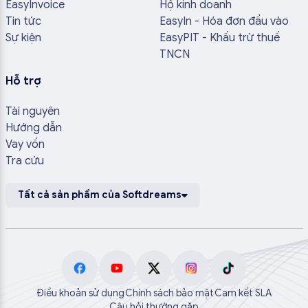
EasyInvoice
Hộ kinh doanh
Tin tức
EasyIn - Hóa đơn đầu vào
Sự kiện
EasyPIT - Khấu trừ thuế
TNCN
Hỗ trợ
Tài nguyên
Hướng dẫn
Vay vốn
Tra cứu
Tất cả sản phẩm của Softdreams
Điều khoản sử dụng
Chính sách bảo mật
Cam kết SLA
Câu hỏi thường gặp