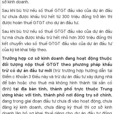
sở kinh doanh.
Sau khi bù trừ nếu số thuế GTGT đầu vào của dự án đầu
tư chưa được khấu trừ hết từ 300 triệu đồng trở lên thì
được hoàn thuế GTGT cho dự án đầu tư.
Sau khi bù trừ nếu số thuế GTGT đầu vào của dự án đầu
tư mà chưa được khấu trừ hết nhỏ hơn 300 triệu đồng thì
kết chuyển vào số thuế GTGT đầu vào của dự án đầu tư
của kỳ kê khai tiếp theo.
Trường hợp cơ sở kinh doanh đang hoạt động thuộc
đối tượng nộp thuế GTGT theo phương pháp khấu
trừ có dự án đầu tư mới
(trừ trường hợp hướng dẫn tại
Điểm c Khoản 3 Điều này và trừ dự án đầu tư xây dựng nhà
để bán hoặc cho thuê mà không hình thành tài sản cố
định)
tại địa bàn tỉnh, thành phố trực thuộc Trung
ương khác với tỉnh, thành phố nơi đóng trụ sở chính
,
đang trong giai đoạn đầu tư chưa đi vào hoạt động, chưa
đăng ký kinh doanh, chưa đăng ký thuế thì cơ sở kinh
doanh lập hồ sơ khai thuế riêng cho dự án đầu tư đồng