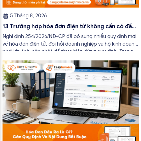
5 Tháng 8, 2026
13 Trường hợp hóa đơn điện tử không cần có đầy
đủ nội dung từ 01/7/2026
Nghị định 254/2026/NĐ-CP đã bổ sung nhiều quy định mới
về hóa đơn điện tử, đòi hỏi doanh nghiệp và hộ kinh doanh
phải kịp thời cập nhật để thực hiện đúng quy định. Trong
bài viết này, hóa đơn điện tử EasyInvoice sẽ chia sẻ 13
trường hợp hóa đơn điện tử không cần […]