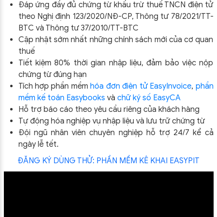
Đáp ứng đầy đủ chứng từ khấu trừ thuế TNCN điện tử
theo Nghị định 123/2020/NĐ-CP, Thông tư 78/2021/TT-
BTC và Thông tư 37/2010/TT-BTC
Cập nhật sớm nhất những chính sách mới của cơ quan
thuế
Tiết kiệm 80% thời gian nhập liệu, đảm bảo việc nộp
chứng từ đúng hạn
Tích hợp phần mềm
hóa đơn điện tử EasyInvoice
,
phần
mềm kế toán Easybooks
và
chữ ký số EasyCA
Hỗ trợ báo cáo theo yêu cầu riêng của khách hàng
Tự động hóa nghiệp vụ nhập liệu và lưu trữ chứng từ
Đội ngũ nhân viên chuyên nghiệp hỗ trợ 24/7 kể cả
ngày lễ tết.
ĐĂNG KÝ DÙNG THỬ: PHẦN MỀM KÊ KHAI EASYPIT