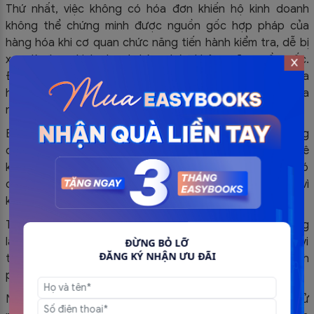
Thứ nhất, việc không có hóa đơn khiến hộ kinh doanh
không thể chứng minh được nguồn gốc hợp pháp của
hàng hóa khi cơ quan chức năng tiến hành kiểm tra, dễ bị
xem là đang kinh doanh hàng hóa không rõ nguồn gốc.
Điều này không chỉ ảnh hưởng đến uy tín và hình ảnh của
hộ kinh doanh mà còn tiềm ẩn nguy cơ bị tịch thu hàng hóa
nếu không xuất trình được chứng từ hợp lệ.
Bên cạnh đó, khi không có hóa đơn, hộ kinh doanh không
được ghi nhận chi phí hợp lệ, dẫn đến việc không thể kê
khai giảm trừ thuế hoặc tính đúng lợi nhuận thực tế, từ đó
có thể bị cơ quan thuế truy thu hoặc xử phạt hành chính vì
kê khai không đúng quy định.
Thứ hai, việc thường xuyên mua bán hàng hóa mà không
lấy hóa đơn còn có thể bị nghi ngờ liên quan đến hành vi
ĐỪNG BỎ LỠ
ĐĂNG KÝ NHẬN ƯU ĐÃI
trốn thuế, gây ảnh hưởng nghiêm trọng đến uy tín và tính
pháp lý trong hoạt động kinh doanh.
Ngoài ra, theo quy định tại Nghị định 98/2020/NĐ-CP về xử