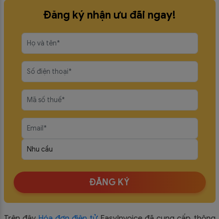
Đăng ký nhận ưu đãi ngay!
ĐĂNG KÝ
Trên đây
Hóa đơn điện tử
EasyIn
voice đã cung cấp thông