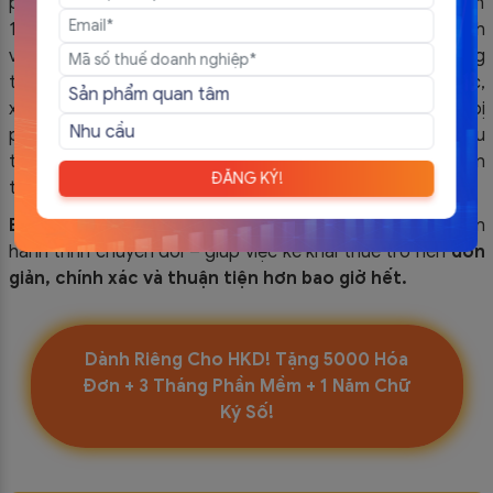
phạt vi phạm trong hoạt động thương mại và Nghị định
125/2020/NĐ-CP về xử phạt vi phạm hành chính trong lĩnh
vực thuế và hóa đơn, hàng hóa không có hóa đơn, chứng
từ hợp pháp sẽ bị xem là hàng hóa không rõ nguồn gốc,
xuất xứ. Tùy theo mức độ vi phạm, hộ kinh doanh có thể bị
phạt hành chính, tịch thu hàng hóa, thậm chí bị truy cứu
trách nhiệm hình sự nếu có dấu hiệu gian lận hoặc trốn
ĐĂNG KÝ!
thuế nghiêm trọng.
EasyInvoice
sẵn sàng đồng hành cùng hộ kinh doanh trên
hành trình chuyển đổi – giúp việc kê khai thuế trở nên
đơn
giản, chính xác và thuận tiện hơn bao giờ hết.
Dành Riêng Cho HKD! Tặng 5000 Hóa
Đơn + 3 Tháng Phần Mềm + 1 Năm Chữ
Ký Số!