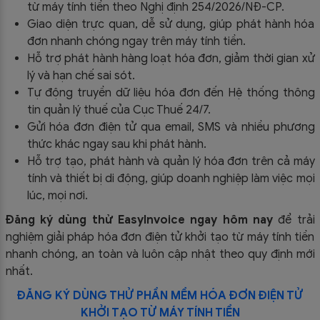
từ máy tính tiền theo
Nghị định 254/2026/NĐ-CP
.
Giao diện trực quan, dễ sử dụng, giúp phát hành hóa
đơn nhanh chóng ngay trên máy tính tiền.
Hỗ trợ phát hành hàng loạt hóa đơn, giảm thời gian xử
lý và hạn chế sai sót.
Tự động truyền dữ liệu hóa đơn đến Hệ thống thông
tin quản lý thuế của Cục Thuế 24/7.
Gửi hóa đơn điện tử qua email, SMS và nhiều phương
thức khác ngay sau khi phát hành.
Hỗ trợ tạo, phát hành và quản lý hóa đơn trên cả máy
tính và thiết bị di động, giúp doanh nghiệp làm việc mọi
lúc, mọi nơi.
Đăng ký dùng thử EasyInvoice ngay hôm nay
để trải
nghiệm giải pháp hóa đơn điện tử khởi tạo từ máy tính tiền
nhanh chóng, an toàn và luôn cập nhật theo quy định mới
nhất.
ĐĂNG KÝ DÙNG THỬ PHẦN MỀM HÓA ĐƠN ĐIỆN TỬ
KHỞI TẠO TỪ MÁY TÍNH TIỀN