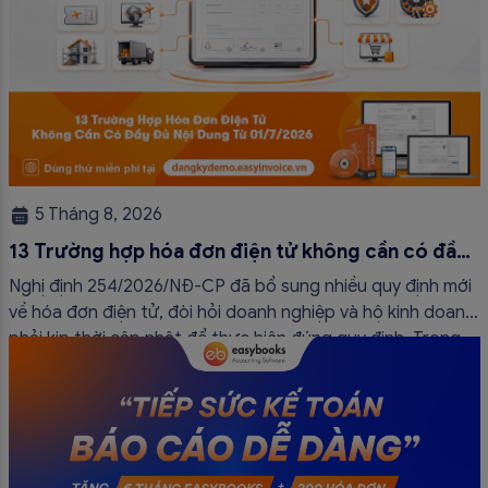
5 Tháng 8, 2026
13 Trường hợp hóa đơn điện tử không cần có đầy
đủ nội dung từ 01/7/2026
Nghị định 254/2026/NĐ-CP đã bổ sung nhiều quy định mới
về hóa đơn điện tử, đòi hỏi doanh nghiệp và hộ kinh doanh
phải kịp thời cập nhật để thực hiện đúng quy định. Trong
bài viết này, hóa đơn điện tử EasyInvoice sẽ chia sẻ 13
trường hợp hóa đơn điện tử không cần […]