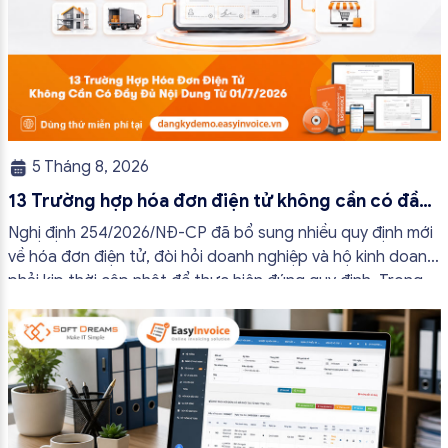
5 Tháng 8, 2026
13 Trường hợp hóa đơn điện tử không cần có đầy
đủ nội dung từ 01/7/2026
Nghị định 254/2026/NĐ-CP đã bổ sung nhiều quy định mới
về hóa đơn điện tử, đòi hỏi doanh nghiệp và hộ kinh doanh
phải kịp thời cập nhật để thực hiện đúng quy định. Trong
bài viết này, hóa đơn điện tử EasyInvoice sẽ chia sẻ 13
trường hợp hóa đơn điện tử không cần […]