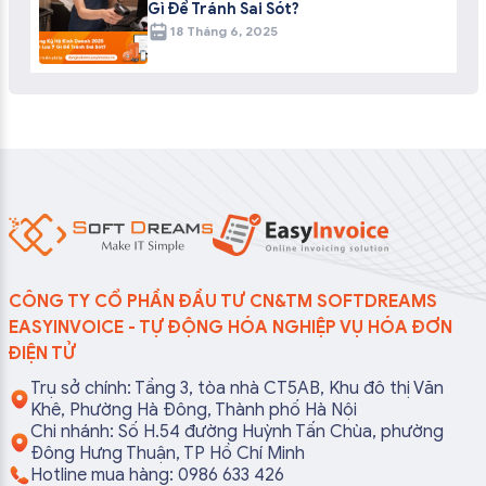
Gì Để Tránh Sai Sót?
18 Tháng 6, 2025
CÔNG TY CỔ PHẦN ĐẦU TƯ CN&TM SOFTDREAMS
EASYINVOICE - TỰ ĐỘNG HÓA NGHIỆP VỤ HÓA ĐƠN
ĐIỆN TỬ
Trụ sở chính: Tầng 3, tòa nhà CT5AB, Khu đô thị Văn
Khê, Phường Hà Đông, Thành phố Hà Nội
Chi nhánh: Số H.54 đường Huỳnh Tấn Chùa, phường
Đông Hưng Thuận, TP Hồ Chí Minh
Hotline mua hàng: 0986 633 426