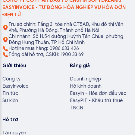
CÔNG TY CỔ PHẦN ĐẦU TƯ CN&TM SOFTDREAMS
EASYINVOICE - TỰ ĐỘNG HÓA NGHIỆP VỤ HÓA ĐƠN
ĐIỆN TỬ
Trụ sở chính: Tầng 3, tòa nhà CT5AB, Khu đô thị Văn
Khê, Phường Hà Đông, Thành phố Hà Nội
Chi nhánh: Số H.54 đường Huỳnh Tấn Chùa, phường
Đông Hưng Thuận, TP Hồ Chí Minh
Hotline mua hàng: 0986 633 426
Tổng đài hỗ trợ, CSKH: 1900 33 69
Giới thiệu
Bảng giá
Công ty
Doanh nghiệp
EasyInvoice
Hộ kinh doanh
Tin tức
EasyIn - Hóa đơn đầu vào
Sự kiện
EasyPIT - Khấu trừ thuế
TNCN
Hỗ trợ
Tài nguyên