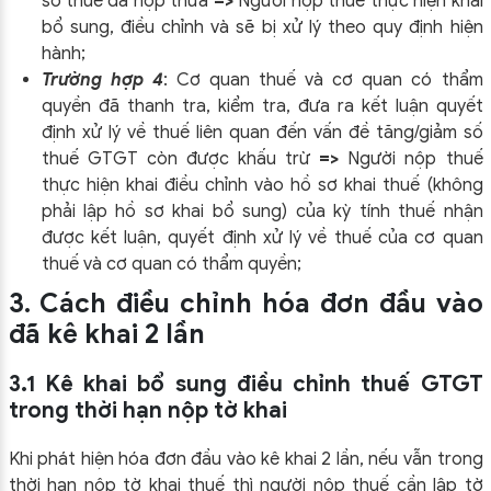
số thuế đã nộp thừa
=>
Người nộp thuế thực hiện khai
bổ sung, điều chỉnh và sẽ bị xử lý theo quy định hiện
hành;
Trường hợp 4
: Cơ quan thuế và cơ quan có thẩm
quyền đã thanh tra, kiểm tra, đưa ra kết luận quyết
định xử lý về thuế liên quan đến vấn đề tăng/giảm số
thuế GTGT còn được khấu trừ
=>
Người nộp thuế
thực hiện khai điều chỉnh vào hồ sơ khai thuế (không
phải lập hồ sơ khai bổ sung) của kỳ tính thuế nhận
được kết luận, quyết định xử lý về thuế của cơ quan
thuế và cơ quan có thẩm quyền;
3. Cách điều chỉnh hóa đơn đầu vào
đã kê khai 2 lần
3.1 Kê khai bổ sung điều chỉnh thuế GTGT
trong thời hạn nộp tờ khai
Khi phát hiện hóa đơn đầu vào kê khai 2 lần, nếu vẫn trong
thời hạn nộp tờ khai thuế thì người nộp thuế cần lập tờ