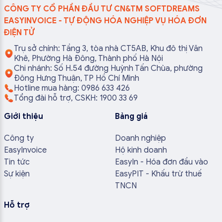
CÔNG TY CỔ PHẦN ĐẦU TƯ CN&TM SOFTDREAMS
EASYINVOICE - TỰ ĐỘNG HÓA NGHIỆP VỤ HÓA ĐƠN
ĐIỆN TỬ
Trụ sở chính: Tầng 3, tòa nhà CT5AB, Khu đô thị Văn
Khê, Phường Hà Đông, Thành phố Hà Nội
Chi nhánh: Số H.54 đường Huỳnh Tấn Chùa, phường
Đông Hưng Thuận, TP Hồ Chí Minh
Hotline mua hàng: 0986 633 426
Tổng đài hỗ trợ, CSKH: 1900 33 69
Giới thiệu
Bảng giá
Công ty
Doanh nghiệp
EasyInvoice
Hộ kinh doanh
Tin tức
EasyIn - Hóa đơn đầu vào
Sự kiện
EasyPIT - Khấu trừ thuế
TNCN
Hỗ trợ