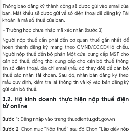
Thông báo đăng ký thành công sẽ được gửi vào email của
bạn. Mật khẩu sẽ được gửi về số điện thoại đã đăng ký. Tài
khoản là mã số thuế của bạn.
– Trường hợp chưa nhập mã xác nhận (bước 3)
Người nộp thuế cần phải đến cơ quan thuế gần nhất để
hoàn thành đăng ký, mang theo CMND/CCCD/Hộ chiếu.
Người nộp thuế đến bộ phận Một cửa, cung cấp MST cho
cán bộ thuế, đồng thời cung cấp cho cán bộ thuế thông
tin số điện thoại, địa chỉ email (nếu có thay đổi) để cán bộ
thuế xác nhận tài khoản. Sau đó, nhận bản đăng ký theo
mẫu quy định, kiểm tra lại thông tin và ký vào bản đăng ký
gửi cán bộ thuế.
3.2. Hộ kinh doanh thực hiện nộp thuế điện
tử online
Bước 1
: Đăng nhập vào trang thuedientu.gdt.gov.vn
Bước 2
: Chọn mục “Nộp thuế” sau đó Chọn “Lập giấy nộp