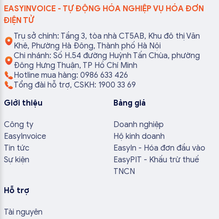
EASYINVOICE - TỰ ĐỘNG HÓA NGHIỆP VỤ HÓA ĐƠN
ĐIỆN TỬ
Trụ sở chính: Tầng 3, tòa nhà CT5AB, Khu đô thị Văn
Khê, Phường Hà Đông, Thành phố Hà Nội
Chi nhánh: Số H.54 đường Huỳnh Tấn Chùa, phường
Đông Hưng Thuận, TP Hồ Chí Minh
Hotline mua hàng: 0986 633 426
Tổng đài hỗ trợ, CSKH: 1900 33 69
Giới thiệu
Bảng giá
Công ty
Doanh nghiệp
EasyInvoice
Hộ kinh doanh
Tin tức
EasyIn - Hóa đơn đầu vào
Sự kiện
EasyPIT - Khấu trừ thuế
TNCN
Hỗ trợ
Tài nguyên