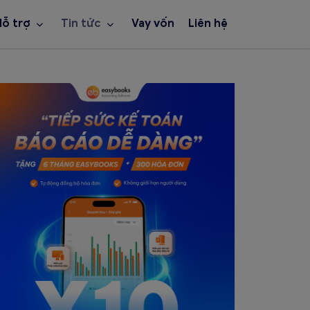
Hỗ trợ
Tin tức
Vay vốn
Liên hệ