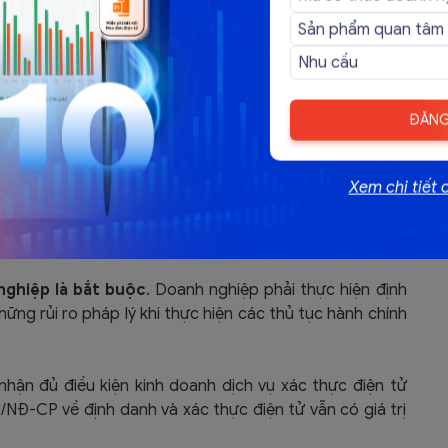
nh quốc gia kể từ ngày 01 tháng 7 năm 2024.
ch vụ công quốc gia, hệ thống thông tin giải quyết thủ
anh nghiệp chỉ được sử dụng đến hết ngày 30 tháng 06
ĐĂNG
đã đăng ký trên Cổng dịch vụ công Quốc gia, hệ thống
p bộ, cấp tỉnh cấp cho doanh nghiệp sẽ không được sử
Xem chi tiết 
ịnh danh điện tử trên VNeID để truy cập Cổng dịch vụ
 thủ tục hành chính các cấp để giải quyết các thủ tục
nghiệp là bắt buộc
. Doanh nghiệp phải thực hiện định
ững rủi ro pháp lý khi thực hiện các thủ tục hành chính
 nhận đủ điều kiện kinh doanh dịch vụ xác thực điện tử
/NĐ-CP về định danh và xác thực điện tử vẫn có giá trị