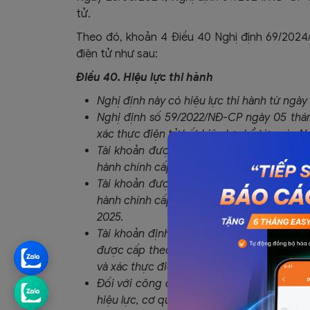
tử.
Theo đó, khoản 4 Điều 40 Nghị định 69/2024/
điện tử như sau:
Điều 40. Hiệu lực thi hành
Nghị định này có hiệu lực thi hành từ ngày
Nghị định số 59/2022/NĐ-CP ngày 05 thá
xác thực điện tử hết hiệu lực kể từ ngày Ng
Tài khoản được tạo lập bởi Cổng dịch vụ
hành chính cấp bộ, cấp tỉnh cấp cho cá n
Tài khoản được tạo lập bởi Cổng dịch vụ
hành chính cấp bộ, cấp tỉnh cấp cho cơ q
2025.
Tài khoản định danh điện tử,
giấy xác nhậ
được cấp theo quy định tại Nghị định số
và xác thực điện tử vẫn có giá trị sử dụng
Đối với công dân đã có tài khoản định da
hiệu lực, cơ quan quản lý căn cước Bộ Côn