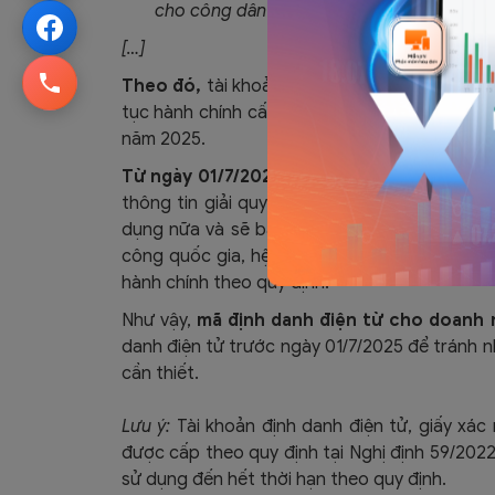
cho công dân thông qua Ứng dụng định da
[…]
Theo đó,
tài khoản được tạo lập bởi Cổng dị
tục hành chính cấp bộ, cấp tỉnh cấp cho do
năm 2025.
Từ ngày 01/7/2025,
tài khoản doanh nghiệp 
thông tin giải quyết thủ tục hành chính cấ
dụng nữa và sẽ bắt đầu sử dụng tài khoản đ
công quốc gia, hệ thống thông tin giải quyết
hành chính theo quy định.
Như vậy,
mã định danh điện từ cho doanh 
danh điện tử trước ngày 01/7/2025 để tránh nh
cần thiết.
Lưu ý:
Tài khoản định danh điện tử, giấy xác
được cấp theo quy định tại Nghị định 59/2022
sử dụng đến hết thời hạn theo quy định.