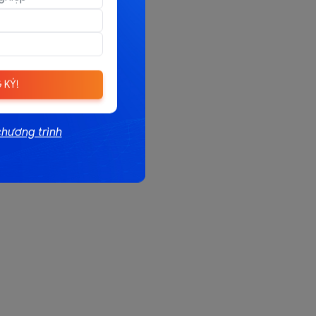
 KÝ!
chương trình