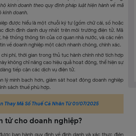
hộ kinh doanh theo quy định pháp luật hiện hành về mã
ộ kinh doanh.
ệp được hiểu là một chuỗi ký tự (gồm chữ cái, số hoặc
 đích định danh duy nhất trên môi trường điện tử. Mã
, hệ thống thông tin của cơ quan nhà nước, và các nền
 tin về doanh nghiệp một cách nhanh chóng, chính xác.
m chi phí, thời gian trong thủ tục hành chính nhờ tích hợp
 này không chỉ nâng cao hiệu quả hoạt động, thể hiện sự
dàng tiếp cận các dịch vụ điện tử.
n lý minh bạch hơn, giám sát hoạt động doanh nghiệp
ính sách thuế phù hợp.
n Thay Mã Số Thuế Cá Nhân Từ 01/07/2025
ện tử cho doanh nghiệp?
ược ban hành quy định về định danh và xác thực điện