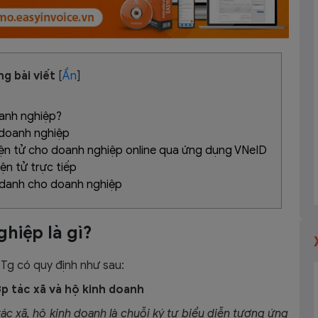
g bài viết
[
Ẩn
]
oanh nghiệp?
 doanh nghiệp
iện tử cho doanh nghiệp online qua ứng dụng VNeID
ện tử trực tiếp
h danh cho doanh nghiệp
hiệp là gì?
Tg có quy định như sau:
p tác xã và hộ kinh doanh
ác xã, hộ kinh doanh là chuỗi ký tự biểu diễn tương ứng