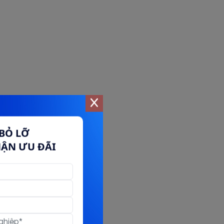
BỎ LỠ
HẬN ƯU ĐÃI