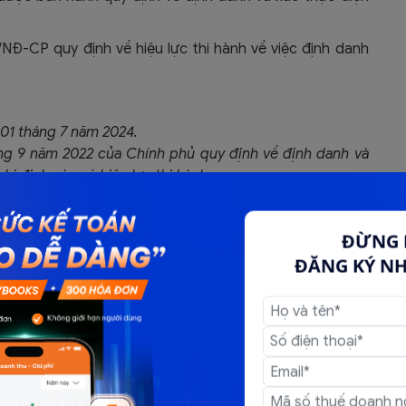
NĐ-CP quy định về hiệu lực thi hành về việc định danh
 01 tháng 7 năm 2024.
ng 9 năm 2022 của Chính phủ quy định về định danh và
hị định này có hiệu lực thi hành.
 công quốc gia, hệ thống thông tin giải quyết thủ tục
hân được sử dụng đến hết ngày 30 tháng 6 năm 2024.
ĐỪNG 
 công quốc gia, hệ thống thông tin giải quyết thủ tục
ĐĂNG KÝ N
uan, tổ chức được sử dụng đến hết ngày 30 tháng 6 năm
n đủ điều kiện kinh doanh dịch vụ xác thực điện tử
 59/2022/NĐ-CP ngày 05 tháng 9 năm 2022 về định danh
 đến hết thời hạn theo quy định.
nh điện tử mức độ 02 trước thời điểm Nghị định này có
g an có trách nhiệm tạo lập và hiển thị căn cước điện tử