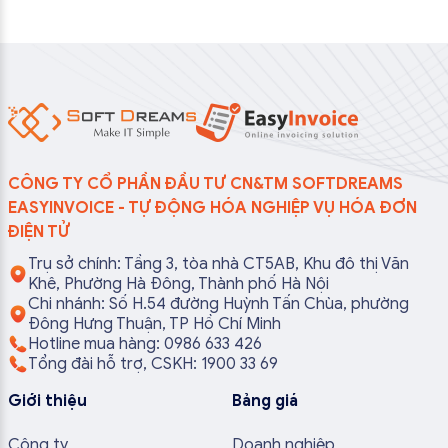
CÔNG TY CỔ PHẦN ĐẦU TƯ CN&TM SOFTDREAMS
EASYINVOICE - TỰ ĐỘNG HÓA NGHIỆP VỤ HÓA ĐƠN
ĐIỆN TỬ
Trụ sở chính: Tầng 3, tòa nhà CT5AB, Khu đô thị Văn
Khê, Phường Hà Đông, Thành phố Hà Nội
Chi nhánh: Số H.54 đường Huỳnh Tấn Chùa, phường
Đông Hưng Thuận, TP Hồ Chí Minh
Hotline mua hàng: 0986 633 426
Tổng đài hỗ trợ, CSKH: 1900 33 69
Giới thiệu
Bảng giá
Công ty
Doanh nghiệp