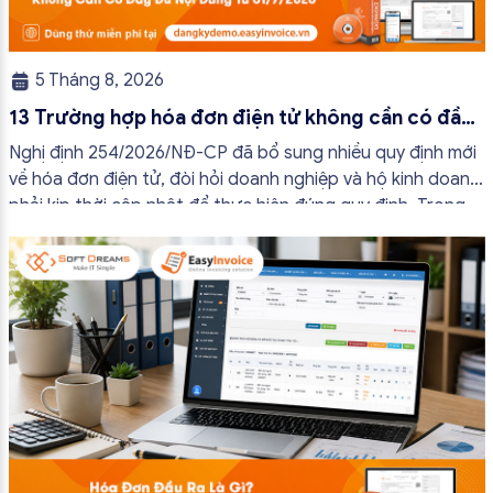
5 Tháng 8, 2026
13 Trường hợp hóa đơn điện tử không cần có đầy
đủ nội dung từ 01/7/2026
Nghị định 254/2026/NĐ-CP đã bổ sung nhiều quy định mới
về hóa đơn điện tử, đòi hỏi doanh nghiệp và hộ kinh doanh
phải kịp thời cập nhật để thực hiện đúng quy định. Trong
bài viết này, hóa đơn điện tử EasyInvoice sẽ chia sẻ 13
trường hợp hóa đơn điện tử không cần […]