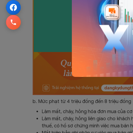
b. Mức phạt từ 4 triệu đồng đến 8 triệu đồng
Làm mất, cháy, hỏng hóa đơn mua của cơ
Làm mất, cháy, hỏng liên giao cho khách 
thuế, có hồ sơ chứng minh việc mua bán h
Mất biên bản ghi nhận sự việc mua bán g