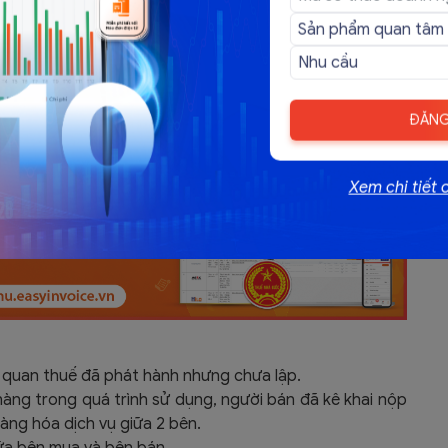
ĐĂNG
Xem chi tiết 
 quan thuế đã phát hành nhưng chưa lập.
hàng trong quá trình sử dụng, người bán đã kê khai nộp
àng hóa dịch vụ giữa 2 bên.
iữa bên mua và bên bán.