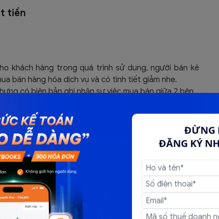
t tiền
cho khách hàng trong quá trình sử dụng, người bán kê
ua bán hàng hóa dịch vụ và có tình tiết giảm nhẹ.
ưng có biên bản ghi nhận sự việc mua bán giữa 2 bên.
ĐỪNG 
ĐĂNG KÝ N