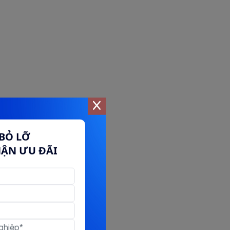
BỎ LỠ
HẬN ƯU ĐÃI