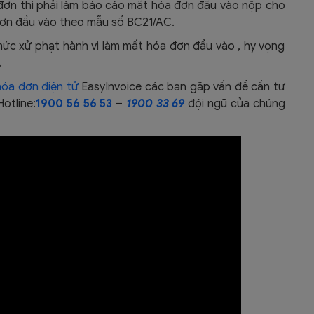
ơn thì phải làm báo cáo mất hóa đơn đầu vào nộp cho
đơn đầu vào theo mẫu số BC21/AC.
mức xử phạt hành vi làm mất hóa đơn đầu vào , hy vọng
.
óa đơn điện tử
EasyInvoice các bạn gặp vấn đề cần tư
Hotline:
1900 56 56 53
–
1900 33 69
đội ngũ của chúng