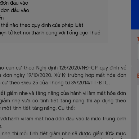
 đơn đầu vào
a đơn đầu vào
iền
 thế nào theo quy định của pháp luật
iện tử kết nối thành công với Tổng cục Thuế
ào căn cứ theo Nghị định 125/2020/NĐ-CP quy định về
óa đơn ngày 19/10/2020. Xử lý trường hợp mất hóa đơn
n cứ theo Điều 25 của Thông tư 39/2014/TT-BTC.
 tiết giảm nhẹ và tăng nặng của hành vi làm mất hóa đơn
giảm nhẹ vừa có tình tiết tăng nặng thì áp dụng theo
ừ một tình tiết tăng nặng. Cụ thể:
với hành vi làm mất hóa đơn đầu vào là mức trung bình
ó.
m nhẹ thì mỗi tình tiết giảm nhẹ sẽ được giảm 10% mực