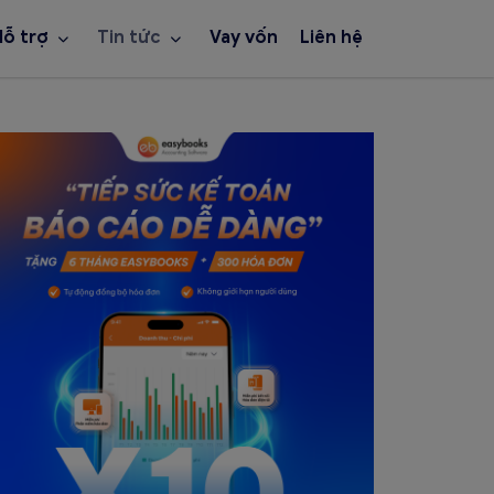
Hỗ trợ
Tin tức
Vay vốn
Liên hệ