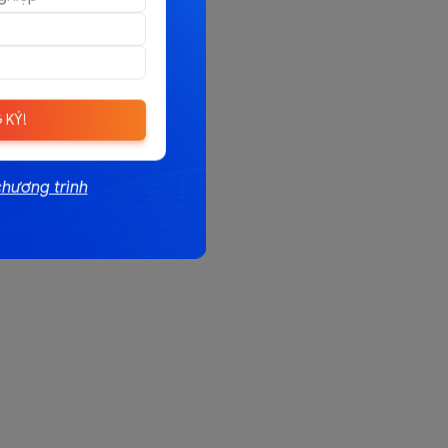
 KÝ!
chương trình