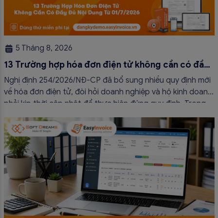
5 Tháng 8, 2026
13 Trường hợp hóa đơn điện tử không cần có đầy
đủ nội dung từ 01/7/2026
Nghị định 254/2026/NĐ-CP đã bổ sung nhiều quy định mới
về hóa đơn điện tử, đòi hỏi doanh nghiệp và hộ kinh doanh
phải kịp thời cập nhật để thực hiện đúng quy định. Trong
bài viết này, hóa đơn điện tử EasyInvoice sẽ chia sẻ 13
trường hợp hóa đơn điện tử không cần […]