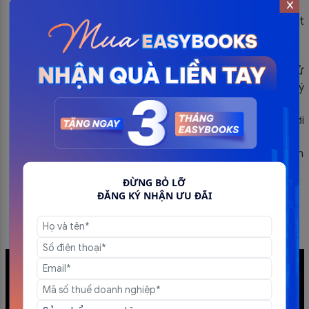
thuế
Tạo và in đơn hàng ngay cả khi có hoặc không có kết
nối mạng.
Thiết lập mẫu vé in theo mong muốn của DN & HKD.
Tích hợp hệ sinh thái đa kênh như: Hóa đơn điện tử
EasyInvoice, Phần mềm kế toán EasyBooks và chữ ký
số EasyCA
Tự động thống kê báo cáo chi tiết về doanh thu, lợi
nhuận, chi phí… mỗi ngày
Tự động hóa nghiệp vụ nhập liệu và lưu trữ thông tin
đơn hàng
ĐỪNG BỎ LỠ
ĐĂNG KÝ DÙNG THỬ PHẦN MỀM QUẢN LÝ BÁN HÀNG
ĐĂNG KÝ NHẬN ƯU ĐÃI
EASYPOS NGAY
Video giới thiệu Phần mềm quản lý bán hàng EasyPos