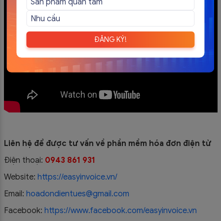
ĐĂNG KÝ!
Liên hệ để được tư vấn về phần mềm hóa đơn điện tử
Điện thoại:
0943 861 931
Website:
https://easyinvoice.vn/
Email:
hoadondientues@gmail.com
Facebook:
https://www.facebook.com/easyinvoice.vn