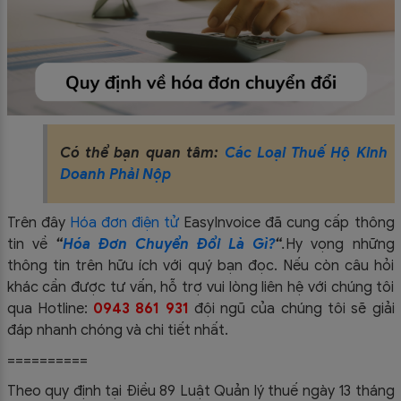
Có thể bạn quan tâm:
Các Loại Thuế Hộ Kinh
Doanh Phải Nộp
Trên đây
Hóa đơn điện tử
EasyIn
voice đã cung cấp thông
tin về
“
Hóa Đơn Chuyển Đổi Là Gì?
“
.
Hy vọng những
thông tin trên hữu ích với quý bạn đọc. Nếu còn câu hỏi
khác cần được tư vấn, hỗ trợ vui lòng liên hệ với chúng tôi
qua Hotline:
0943 861 931
đội ngũ của chúng tôi sẽ giải
đáp nha
nh chóng và chi tiết nhất.
==========
Theo quy định tại Điều 89 Luật Quản lý thuế ngày 13 tháng