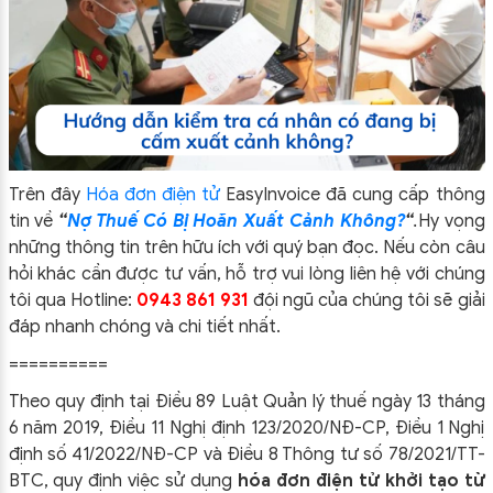
Trên đây
Hóa đơn điện tử
EasyIn
voice đã cung cấp thông
tin về
“
Nợ Thuế Có Bị Hoãn Xuất Cảnh Không?
“
.
Hy vọng
những thông tin trên hữu ích với quý bạn đọc. Nếu còn câu
hỏi khác cần được tư vấn, hỗ trợ vui lòng liên hệ với chúng
tôi qua Hotline:
0943 861 931
đội ngũ của chúng tôi sẽ giải
đáp nha
nh chóng và chi tiết nhất.
==========
Theo quy định tại Điều 89 Luật Quản lý thuế ngày 13 tháng
6 năm 2019, Điều 11 Nghị định 123/2020/NĐ-CP, Điều 1 Nghị
định số 41/2022/NĐ-CP và Điều 8 Thông tư số 78/2021/TT-
BTC, quy định việc sử dụng
hóa đơn điện tử khởi tạo từ