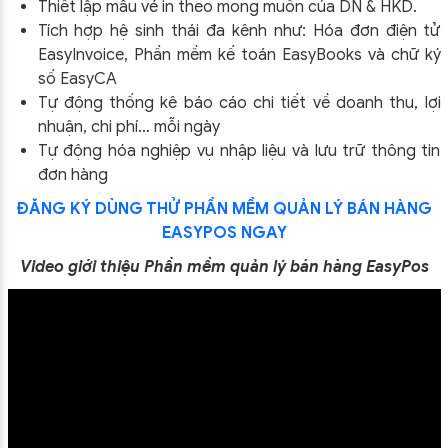
Thiết lập mẫu vé in theo mong muốn của DN & HKD.
Tích hợp hệ sinh thái đa kênh như: Hóa đơn điện tử
EasyInvoice, Phần mềm kế toán EasyBooks và chữ ký
số EasyCA
Tự động thống kê báo cáo chi tiết về doanh thu, lợi
nhuận, chi phí… mỗi ngày
Tự động hóa nghiệp vụ nhập liệu và lưu trữ thông tin
đơn hàng
ĐĂNG KÝ DÙNG THỬ PHẦN MỀM QUẢN LÝ BÁN HÀNG
EASYPOS NGAY
Video giới thiệu Phần mềm quản lý bán hàng EasyPos