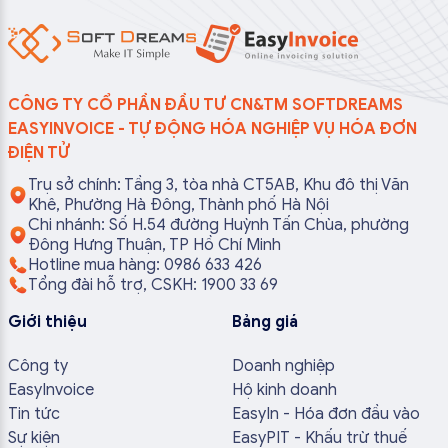
CÔNG TY CỔ PHẦN ĐẦU TƯ CN&TM SOFTDREAMS
EASYINVOICE - TỰ ĐỘNG HÓA NGHIỆP VỤ HÓA ĐƠN
ĐIỆN TỬ
Trụ sở chính: Tầng 3, tòa nhà CT5AB, Khu đô thị Văn
Khê, Phường Hà Đông, Thành phố Hà Nội
Chi nhánh: Số H.54 đường Huỳnh Tấn Chùa, phường
Đông Hưng Thuận, TP Hồ Chí Minh
Hotline mua hàng: 0986 633 426
Tổng đài hỗ trợ, CSKH: 1900 33 69
Giới thiệu
Bảng giá
Công ty
Doanh nghiệp
EasyInvoice
Hộ kinh doanh
Tin tức
EasyIn - Hóa đơn đầu vào
Sự kiện
EasyPIT - Khấu trừ thuế