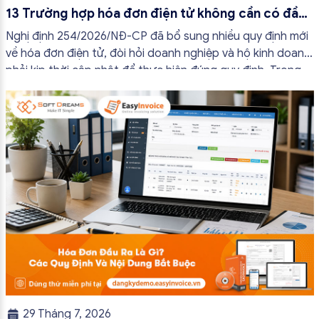
13 Trường hợp hóa đơn điện tử không cần có đầy
đủ nội dung từ 01/7/2026
Nghị định 254/2026/NĐ-CP đã bổ sung nhiều quy định mới
về hóa đơn điện tử, đòi hỏi doanh nghiệp và hộ kinh doanh
phải kịp thời cập nhật để thực hiện đúng quy định. Trong
bài viết này, hóa đơn điện tử EasyInvoice sẽ chia sẻ 13
trường hợp hóa đơn điện tử không cần […]
29 Tháng 7, 2026