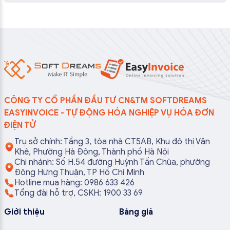
CÔNG TY CỔ PHẦN ĐẦU TƯ CN&TM SOFTDREAMS
EASYINVOICE - TỰ ĐỘNG HÓA NGHIỆP VỤ HÓA ĐƠN
ĐIỆN TỬ
Trụ sở chính: Tầng 3, tòa nhà CT5AB, Khu đô thị Văn
Khê, Phường Hà Đông, Thành phố Hà Nội
Chi nhánh: Số H.54 đường Huỳnh Tấn Chùa, phường
Đông Hưng Thuận, TP Hồ Chí Minh
Hotline mua hàng: 0986 633 426
Tổng đài hỗ trợ, CSKH: 1900 33 69
Giới thiệu
Bảng giá