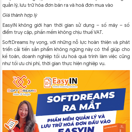
quản lý, lưu trữ hóa đơn bán ra và hoá đơn mua vào
ĐỪNG BỎ LỠ
Giá thành hợp lý
ĐĂNG KÝ NHẬN ƯU ĐÃI
EasyIN không giới hạn thời gian sử dụng – số máy – số
điểm truy cập, phần mềm không chịu thuế VAT.
SoftDreams hy vọng, với những nỗ lực hoàn thiện và phát
triển cải tiến sản phẩm không ngừng này có thể giúp cho
kế toán, doanh nghiệp tối ưu hoá quá trình làm việc cũng
như tối ưu chi phí, thời gian thực hiện nghiệp vụ.
ĐĂNG KÝ!