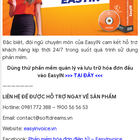
Đặc biệt, đội ngũ chuyên môn của EasyIN cam kết hỗ trợ
khách hàng kịp thời 24/7 trong suốt quá trình sử dụng
phần mềm.
Dùng thử phần mềm quản lý và lưu trữ hóa đơn đầu
vào EasyIN
>>>
TẠI ĐÂY
<<<
———————
LIÊN HỆ ĐỂ ĐƯỢC HỖ TRỢ NGAY VỀ SẢN PHẨM
Hotline: 0981 772 388 – 1900 56 56 53
Email: contact@softdreams.vn
Website:
easyinvoice.vn
Facebook:
Phần mềm hóa đơn điện tử – EasyInvoice