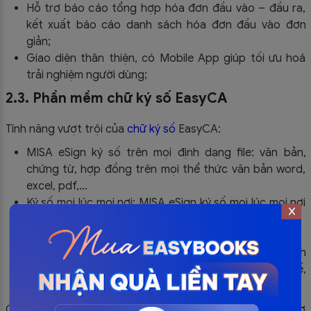
Hỗ trợ báo cáo tổng hợp hóa đơn đầu vào – đầu ra,
kết xuất báo cáo danh sách hóa đơn đầu vào đơn
giản;
Giao diện thân thiện, có Mobile App giúp tối ưu hoá
trải nghiệm người dùng;
2.3. Phần mềm chữ ký số EasyCA
Tính năng vượt trội của
chữ ký số
EasyCA:
MISA eSign ký số trên mọi định dạng file: văn bản,
chứng từ, hợp đồng trên mọi thể thức văn bản word,
excel, pdf,…
Ký số mọi lúc mọi nơi: MISA eSign ký số mọi lúc mọi nơi
với USB token;
Đảm bảo 100% an toàn – bảo mật dữ liệu;
Sẵn sàng tích hợp với các hệ thống khác giúp khách
hàng ký và phát hành hóa đơn điện tử, kê khai thuế,
BHXH, hải quan,…
Quý doanh nghiệp có nhu cầu dùng thử miễn phí bộ 3 trợ