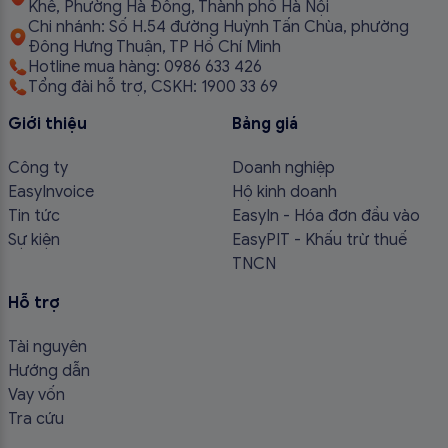
Khê, Phường Hà Đông, Thành phố Hà Nội
Chi nhánh: Số H.54 đường Huỳnh Tấn Chùa, phường
Đông Hưng Thuận, TP Hồ Chí Minh
Hotline mua hàng: 0986 633 426
Tổng đài hỗ trợ, CSKH: 1900 33 69
Giới thiệu
Bảng giá
Công ty
Doanh nghiệp
EasyInvoice
Hộ kinh doanh
Tin tức
EasyIn - Hóa đơn đầu vào
Sự kiện
EasyPIT - Khấu trừ thuế
TNCN
Hỗ trợ
Tài nguyên
Hướng dẫn
Vay vốn
Tra cứu