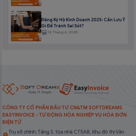
Đăng Ký Hộ Kinh Doanh 2025: Cần Lưu Ý
Gì Để Tránh Sai Sót?
18 Tháng 6, 2025
CÔNG TY CỔ PHẦN ĐẦU TƯ CN&TM SOFTDREAMS
EASYINVOICE - TỰ ĐỘNG HÓA NGHIỆP VỤ HÓA ĐƠN
ĐIỆN TỬ
Trụ sở chính: Tầng 3, tòa nhà CT5AB, Khu đô thị Văn