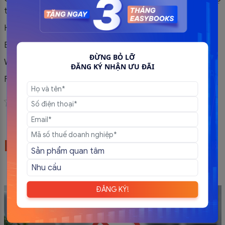
thủ đắc lực này hoặc cần thư vấn thêm vui lòng liên hệ:
Hotline: 0981 772 388 – 1900 56 56 53
Email: contact@softdreams.vn
ĐỪNG BỎ LỠ
Website:
easyinvoice.vn
ĐĂNG KÝ NHẬN ƯU ĐÃI
Facebook:
Hóa đơn điện tử – EasyInvoice
Đánh giá bài viết
Bài viết liên quan
ĐĂNG KÝ!