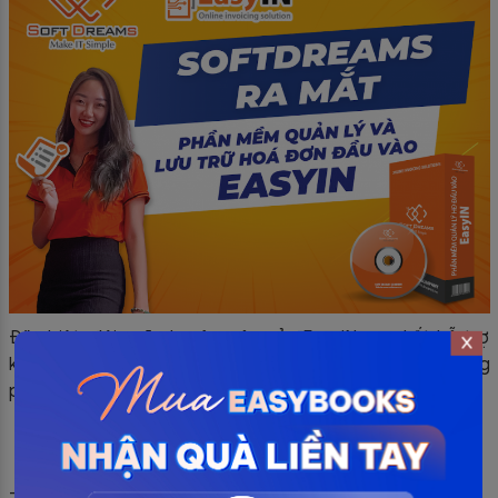
Đặc biệt, đội ngũ chuyên môn của EasyIN cam kết hỗ trợ
khách hàng kịp thời 24/7 trong suốt quá trình sử dụng
phần mềm.
Dùng thử phần mềm quản lý và lưu trữ hóa đơn đầu
vào EasyIN
>>>
TẠI ĐÂY
<<<
———————