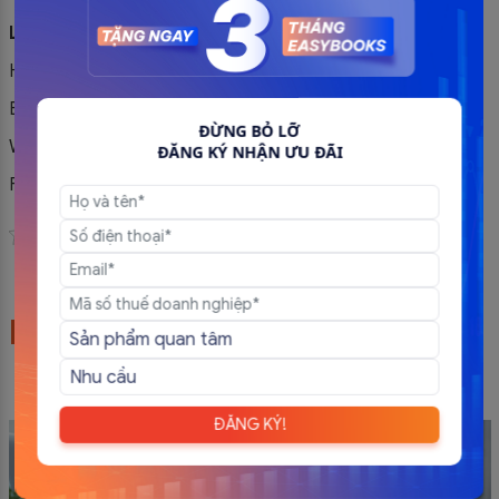
LIÊN HỆ ĐỂ ĐƯỢC HỖ TRỢ NGAY VỀ SẢN PHẨM
Hotline: 0981 772 388 – 1900 56 56 53
Email: contact@softdreams.vn
ĐỪNG BỎ LỠ
Website:
easyinvoice.vn
ĐĂNG KÝ NHẬN ƯU ĐÃI
Facebook:
Phần mềm hóa đơn điện tử – EasyInvoice
Đánh giá bài viết
Bài viết liên quan
ĐĂNG KÝ!