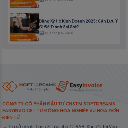
Đăng Ký Hộ Kinh Doanh 2025: Cần Lưu Ý
Gì Để Tránh Sai Sót?
18 Tháng 6, 2025
CÔNG TY CỔ PHẦN ĐẦU TƯ CN&TM SOFTDREAMS
EASYINVOICE - TỰ ĐỘNG HÓA NGHIỆP VỤ HÓA ĐƠN
ĐIỆN TỬ
Trụ sở chính: Tầng 3, tòa nhà CT5AB, Khu đô thị Văn