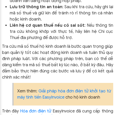
doanh vẫn đang hoạt động hợp pháp.
Lưu trữ thông tin an toàn
: Sau khi tra cứu, hãy ghi lại
mã số thuế và giữ kín để tránh rò rỉ thông tin cá nhân
hoặc kinh doanh.
Liên hệ cơ quan thuế nếu có sai sót
: Nếu thông tin
tra cứu không khớp với thực tế, hãy liên hệ Chi cục
Thuế địa phương để được hỗ trợ.
Tra cứu mã số thuế hộ kinh doanh là bước quan trọng giúp
bạn quản lý tốt các hoạt động kinh doanh và tuân thủ quy
định pháp luật. Với các phương pháp trên, bạn có thể dễ
dàng kiểm tra mã số thuế bất kỳ lúc nào, ở bất kỳ đâu. Hãy
đảm bảo thực hiện đúng các bước và lưu ý để có kết quả
chính xác nhất!
Xem thêm:
Giải pháp hóa đơn điện tử khởi tạo từ
máy tính tiền EasyInvoice
cho hộ kinh doanh
Trên đây
Hóa đơn điện tử
EasyIn
voice đã cung cấp thông