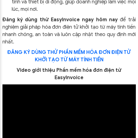
tính và thiết bị di động, giúp doanh nghiệp làm việc mọi
lúc, mọi nơi.
Đăng ký dùng thử EasyInvoice ngay hôm nay
để trải
nghiệm giải pháp hóa đơn điện tử khởi tạo từ máy tính tiền
nhanh chóng, an toàn và luôn cập nhật theo quy định mới
nhất.
ĐĂNG KÝ DÙNG THỬ PHẦN MỀM HÓA ĐƠN ĐIỆN TỬ
KHỞI TẠO TỪ MÁY TÍNH TIỀN
Video giới thiệu Phần mềm hóa đơn điện tử
EasyInvoice