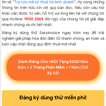
tin về “
Tra cứu mã số thuế hộ kinh doanh
“.
Hy vọng những
thông tin trên hữu ích với quý bạn đọc. Nếu còn câu hỏi
khác cần được tư vấn, hỗ trợ vui lòng liên hệ với chúng tôi
qua Hotline:
1900 3369
đội ngũ của chúng tôi sẽ giải đáp
nhanh chóng và chi tiết nhất.
Đăng ký dùng thử EasyInvoice ngay hôm nay để trải
nghiệm giải pháp hóa đơn điện tử nhanh chóng, an toàn và
luôn cập nhật đúng quy định thuế mới nhất
Dành Riêng Cho HKD! Tặng 5000 Hóa
Đơn + 3 Tháng Phần Mềm + 1 Năm Chữ
Ký Số!
Đăng ký dùng thử miễn phí!