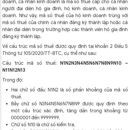
doanh, cá nhân kinh doanh là mã số thuế cấp cho cá nhân
người đại diện hộ gia đình, hộ kinh doanh, cá nhân kinh
doanh. Như vậy, mã số thuế của hộ kinh doanh trùng với
mã số thuế của chính cá nhân đăng ký thành lập hoặc cá
nhân đại diện trong trường hợp các thành viên hộ gia đình
đăng ký thành lập.
Về cấu trúc mã số thuế được quy định tại khoản 2 Điều 5
Thông tư 105/2020/TT-BTC, cụ thể như sau:
Cấu trúc mã số thuế:
N
1
N
2
N
3
N
4
N
5
N
6
N
7
N
8
N
9
N
10
–
N
11
N
12
N
13
Trong đó:
Hai chữ số đầu N
1
N
2
là số phần khoảng của mã số
thuế.
Bảy chữ số N
3
N
4
N
5
N
6
N
7
N
8
N
9
được quy định theo
một cấu trúc xác định, tăng dần trong khoảng từ
0000001 đến 9999999.
Chữ số N10 là chữ số kiểm tra.