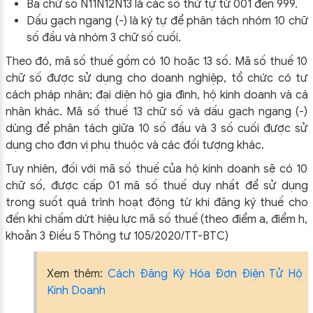
Ba chữ số N
11
N
12
N
13
là các số thứ tự từ 001 đến 999.
Dấu gạch ngang (-) là ký tự để phân tách nhóm 10 chữ
số đầu và nhóm 3 chữ số cuối.
Theo đó, mã số thuế gồm có 10 hoặc 13 số. Mã số thuế 10
chữ số được sử dụng cho doanh nghiệp, tổ chức có tư
cách pháp nhân; đại diện hộ gia đình, hộ kinh doanh và cá
nhân khác. Mã số thuế 13 chữ số và dấu gạch ngang (-)
dùng để phân tách giữa 10 số đầu và 3 số cuối được sử
dụng cho đơn vị phụ thuộc và các đối tượng khác.
Tuy nhiên, đối với mã số thuế của hộ kinh doanh sẽ có 10
chữ số, được cấp 01 mã số thuế duy nhất để sử dụng
trong suốt quá trình hoạt động từ khi đăng ký thuế cho
đến khi chấm dứt hiệu lực mã số thuế (theo điểm a, điểm h,
khoản 3 Điều 5 Thông tư 105/2020/TT-BTC)
Xem thêm:
Cách Đăng Ký Hóa Đơn Điện Tử Hộ
Kinh Doanh