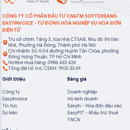
CÔNG TY CỔ PHẦN ĐẦU TƯ CN&TM SOFTDREAMS
EASYINVOICE - TỰ ĐỘNG HÓA NGHIỆP VỤ HÓA ĐƠN
ĐIỆN TỬ
Trụ sở chính: Tầng 3, tòa nhà CT5AB, Khu đô thị Văn
Khê, Phường Hà Đông, Thành phố Hà Nội
Chi nhánh: Số H.54 đường Huỳnh Tấn Chùa, phường
Đông Hưng Thuận, TP Hồ Chí Minh
Hotline mua hàng: 0986 633 426
Tổng đài hỗ trợ, CSKH: 1900 33 69
Giới thiệu
Bảng giá
Công ty
Doanh nghiệp
EasyInvoice
Hộ kinh doanh
Tin tức
EasyIn - Hóa đơn đầu vào
Sự kiện
EasyPIT - Khấu trừ thuế
TNCN