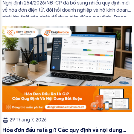
đủ nội dung từ 01/7/2026
Nghị định 254/2026/NĐ-CP đã bổ sung nhiều quy định mới
về hóa đơn điện tử, đòi hỏi doanh nghiệp và hộ kinh doanh
phải kịp thời cập nhật để thực hiện đúng quy định. Trong
bài viết này, hóa đơn điện tử EasyInvoice sẽ chia sẻ 13
trường hợp hóa đơn điện tử không cần […]
29 Tháng 7, 2026
Hóa đơn đầu ra là gì? Các quy định và nội dung