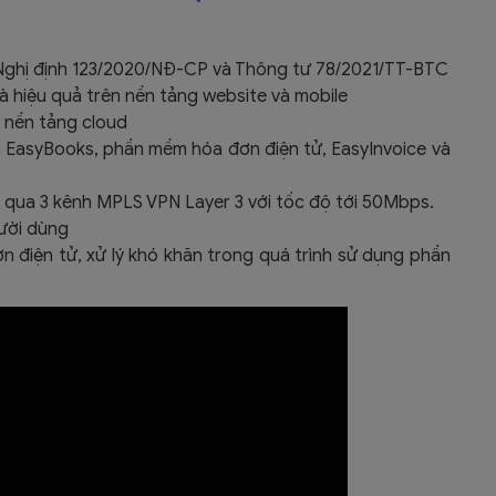
Nghị định 123/2020/NĐ-CP và Thông tư 78/2021/TT-BTC
à hiệu quả trên nền tảng website và mobile
 nền tảng cloud
n EasyBooks, phần mềm hóa đơn điện tử, EasyInvoice và
g qua 3 kênh MPLS VPN Layer 3 với tốc độ tới 50Mbps.
gười dùng
n điện tử, xử lý khó khăn trong quá trình sử dụng phần