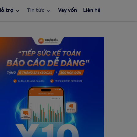
Hỗ trợ
Tin tức
Vay vốn
Liên hệ