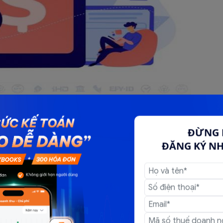
ĐỪNG 
ĐĂNG KÝ N
ụ viễn thông giá trị gia tăng), dịch vụ công nghệ thông
ử dụng trên nền tảng viễn thông, công nghệ thông tin)
c cơ sở kinh doanh dịch vụ, thời điểm lập hóa đơn là thời
ớc dịch vụ theo hợp đồng kinh tế giữa các cơ sở kinh
áng kể từ tháng phát sinh cước dịch vụ kết nối.