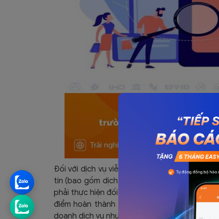
Đối với dịch vụ viễn thông (bao gồm cả dịch v
tin (bao gồm dịch vụ trung gian thanh toán s
phải thực hiện đối soát dữ liệu kết nối giữa cá
điểm hoàn thành việc đối soát dữ liệu về cư
doanh dịch vụ nhưng chậm nhất không quá 2 th