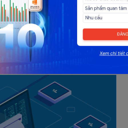
với dịch vụ ngân hàng
gồm cả dịch vụ viễn thông giá trị gia tăng) thông qua
hi khách hàng đăng ký sử dụng dịch vụ mà khách hàng
 cung cấp tên, địa chỉ, mã số thuế thì cuối mỗi ngày
ĐĂNG
h dịch vụ lập chung một hóa đơn GTGT ghi nhận tổng
i mua không lấy hóa đơn hoặc không cung cấp tên, địa
Xem chi tiết 
điểm lập hóa đơn điện tử đối với các trường hợp cung cấp
iết này cung cấp những thông tin bổ ích cho kế toán.