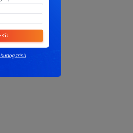
 KÝ!
chương trình