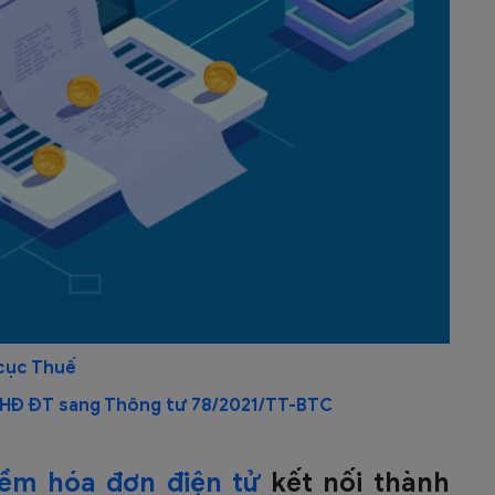
cục Thuế
 HĐ ĐT sang Thông tư 78/2021/TT-BTC
ềm hóa đơn điện tử
kết nối thành