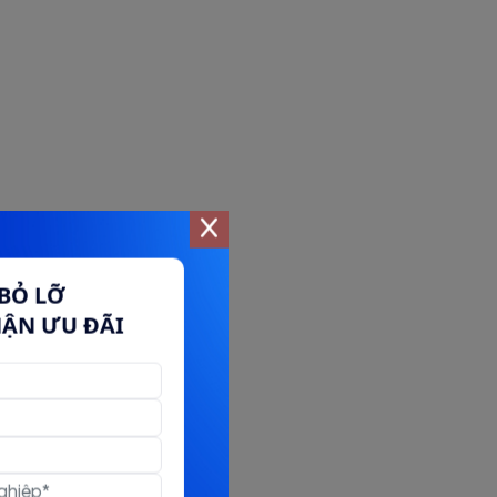
BỎ LỠ
HẬN ƯU ĐÃI