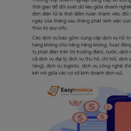
thời gian để đối soát dữ liệu giữa doanh ngh
đơn điện tử là thời điểm hoàn thành việc đố
ngày của tháng sau tháng phát sinh việc cu
thúc kỳ quy ước.
Các dịch vụ bao gồm: cung cấp dịch vụ hỗ trợ
hàng không cho hãng hàng không, h
oạt động
ty phát điện trên thị trường điện), nước, dịc
cả dịch vụ đại lý, dịch vụ thu hộ, chi hộ), dịc
tăng), dịch vụ logistic, dịch vụ công nghệ th
kết nối giữa các cơ sở kinh doanh dịch vụ).