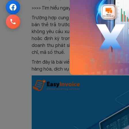
>>>> Tìm hiểu ngay:
Thời điểm lập hóa đơn đối 
Trường hợp cung cấp dịch vụ viễn thông (bao 
bán thẻ trả trước, thu cước phí hòa mạng k
không yêu cầu xuất hóa đơn GTGT hoặc không
hoặc định kỳ trong tháng, cơ sở kinh doan
doanh thu phát sinh theo từng dịch vụ ngườ
chỉ, mã số thuế.
Trên đây là bài viết trả lời cho câu hỏi thời 
hàng hóa, dịch vụ số lượng lớn. Hy vọng bài v