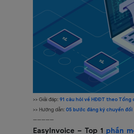
>> Giải đáp:
91 câu hỏi về HĐĐT theo Tổng 
>> Hướng dẫn:
05 bước đăng ký chuyển đổi
—————
EasyInvoice – Top 1
phần m