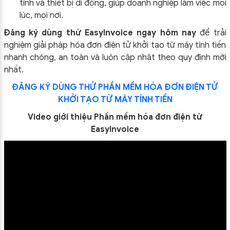
tính và thiết bị di động, giúp doanh nghiệp làm việc mọi
lúc, mọi nơi.
Đăng ký dùng thử EasyInvoice ngay hôm nay
để trải
nghiệm giải pháp hóa đơn điện tử khởi tạo từ máy tính tiền
nhanh chóng, an toàn và luôn cập nhật theo quy định mới
nhất.
ĐĂNG KÝ DÙNG THỬ PHẦN MỀM HÓA ĐƠN ĐIỆN TỬ
KHỞI TẠO TỪ MÁY TÍNH TIỀN
Video giới thiệu Phần mềm hóa đơn điện tử
EasyInvoice