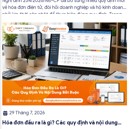
Nghị định 254/2026/NĐ-CP đã bổ sung nhiều quy định mới
về hóa đơn điện tử, đòi hỏi doanh nghiệp và hộ kinh doanh
phải kịp thời cập nhật để thực hiện đúng quy định. Trong
bài viết này, hóa đơn điện tử EasyInvoice sẽ chia sẻ 13
trường hợp hóa đơn điện tử không cần […]
29 Tháng 7, 2026
Hóa đơn đầu ra là gì? Các quy định và nội dung