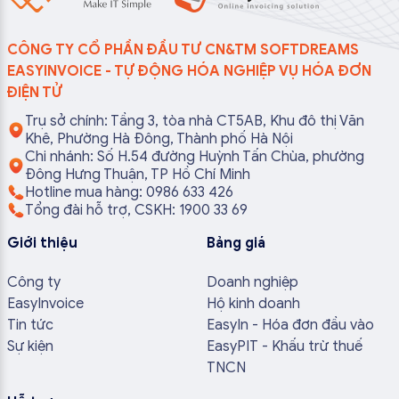
CÔNG TY CỔ PHẦN ĐẦU TƯ CN&TM SOFTDREAMS
EASYINVOICE - TỰ ĐỘNG HÓA NGHIỆP VỤ HÓA ĐƠN
ĐIỆN TỬ
Trụ sở chính: Tầng 3, tòa nhà CT5AB, Khu đô thị Văn
Khê, Phường Hà Đông, Thành phố Hà Nội
Chi nhánh: Số H.54 đường Huỳnh Tấn Chùa, phường
Đông Hưng Thuận, TP Hồ Chí Minh
Hotline mua hàng: 0986 633 426
Tổng đài hỗ trợ, CSKH: 1900 33 69
Giới thiệu
Bảng giá
Công ty
Doanh nghiệp
EasyInvoice
Hộ kinh doanh
Tin tức
EasyIn - Hóa đơn đầu vào
Sự kiện
EasyPIT - Khấu trừ thuế
TNCN