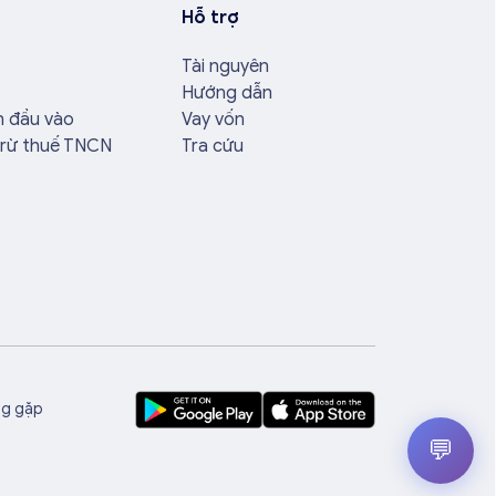
Hỗ trợ
Tài nguyên
Hướng dẫn
n đầu vào
Vay vốn
trừ thuế TNCN
Tra cứu
ng gặp
💬