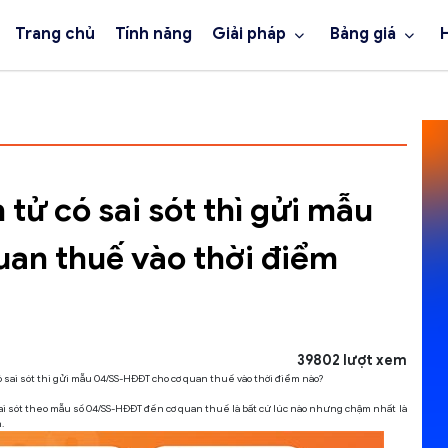
Trang chủ
Tính năng
Giải pháp
Bảng giá
 tử có sai sót thì gửi mẫu
an thuế vào thời điểm
39802 lượt xem
 sai sót thì gửi mẫu 04/SS-HĐĐT cho cơ quan thuế vào thời điểm nào?
 sai sót theo mẫu số 04/SS-HĐĐT đến cơ quan thuế là bất cứ lúc nào nhưng chậm nhất là
.