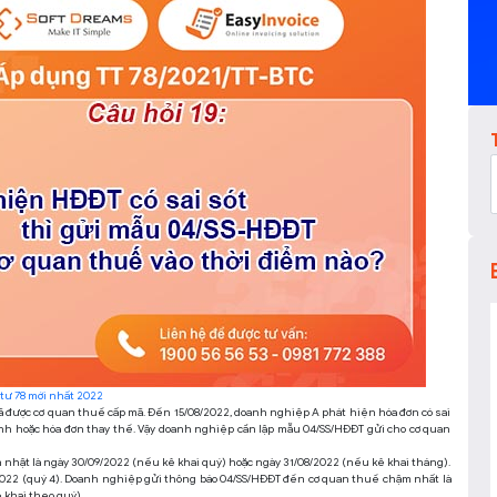
 tư 78 mới nhất 2022
 đã được cơ quan thuế cấp mã. Đến 15/08/2022, doanh nghiệp A phát hiện hóa đơn có sai
ỉnh hoặc hóa đơn thay thế. Vậy doanh nghiệp cần lập mẫu 04/SS/HĐĐT gửi cho cơ quan
hật là ngày 30/09/2022 (nếu kê khai quý) hoặc ngày 31/08/2022 (nếu kê khai tháng).
/2022 (quý 4). Doanh nghiệp gửi thông báo 04/SS/HĐĐT đến cơ quan thuế chậm nhất là
 khai theo quý).