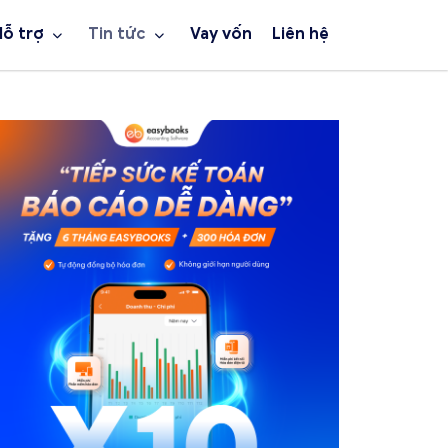
Hỗ trợ
Tin tức
Vay vốn
Liên hệ