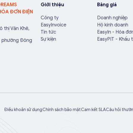
DREAMS
Giới thiệu
Bảng giá
HÓA ĐƠN ĐIỆN
Công ty
Doanh nghiệp
EasyInvoice
Hộ kinh doanh
ô thị Văn Khê,
Tin tức
EasyIn - Hóa đơ
Sự kiện
EasyPIT - Khấu 
a, phường Đông
Điều khoản sử dụng
Chính sách bảo mật
Cam kết SLA
Câu hỏi thườ