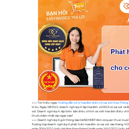
>>> Tìm hiểu ngay:
Hướng dẫn xử lý hóa đơn điện tử sai sót theo Thông
Ví dụ: Ngày 1/8/2022, doanh nghiệp A lập hóa đơn số 0023 có sai sót và
sót. Doanh nghiệp A lập biên bản điều chỉnh và viết hóa đơn điều ch
thuế chậm nhất vào ngày nào?
>>> Doanh nghiệp A gửi thông báo 04/SS/HĐĐT đến cơ quan thuế muộn n
Trường hợp doanh nghiệp A phát hiện hóa đơn có sai sót vào tháng 11
ngày 30/11/2022 (nếu kê khai theo tháng) hoặc ngày 31/12/2022 (nếu kê