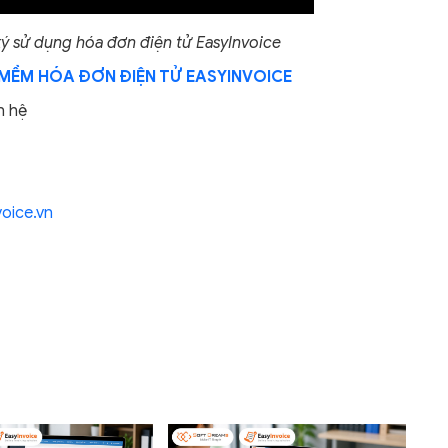
 sử dụng hóa đơn điện tử EasyInvoice
MỀM HÓA ĐƠN ĐIỆN TỬ EASYINVOICE
n hệ
oice.vn