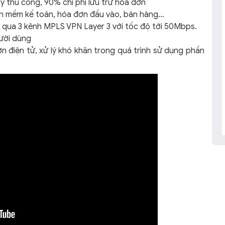
lý thủ công, 90% chi phí lưu trữ hóa đơn
ần mềm kế toán, hóa đơn đầu vào, bán hàng…
g qua 3 kênh MPLS VPN Layer 3 với tốc độ tới 50Mbps.
gười dùng
n điện tử, xử lý khó khăn trong quá trình sử dụng phần