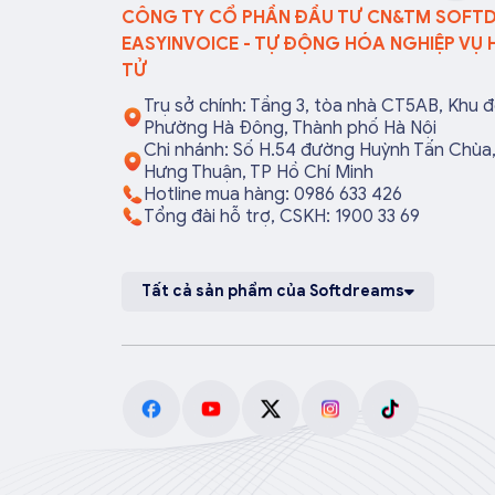
CÔNG TY CỔ PHẦN ĐẦU TƯ CN&TM SOFT
EASYINVOICE - TỰ ĐỘNG HÓA NGHIỆP VỤ 
TỬ
Trụ sở chính: Tầng 3, tòa nhà CT5AB, Khu đ
Phường Hà Đông, Thành phố Hà Nội
Chi nhánh: Số H.54 đường Huỳnh Tấn Chù
Hưng Thuận, TP Hồ Chí Minh
Hotline mua hàng: 0986 633 426
Tổng đài hỗ trợ, CSKH: 1900 33 69
Tất cả sản phẩm của Softdreams