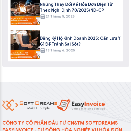
Những Thay Đổi Về Hóa Đơn Điện Tử
Theo Nghị Định 70/2025/NĐ-CP
21 Tháng 5, 2025
Đăng Ký Hộ Kinh Doanh 2025: Cần Lưu Ý
Gì Để Tránh Sai Sót?
18 Tháng 6, 2025
CÔNG TY CỔ PHẦN ĐẦU TƯ CN&TM SOFTDREAMS
EASYINVOICE - TỰ ĐỘNG HÓA NGHIỆP VỤ HÓA ĐƠN