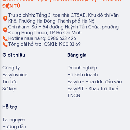
ĐIỆN TỬ
Trụ sở chính: Tầng 3, tòa nhà CT5AB, Khu đô thị Văn
Khê, Phường Hà Đông, Thành phố Hà Nội
Chi nhánh: Số H.54 đường Huỳnh Tấn Chùa, phường
Đông Hưng Thuận, TP Hồ Chí Minh
Hotline mua hàng: 0986 633 426
Tổng đài hỗ trợ, CSKH: 1900 33 69
Giới thiệu
Bảng giá
Công ty
Doanh nghiệp
EasyInvoice
Hộ kinh doanh
Tin tức
EasyIn - Hóa đơn đầu vào
Sự kiện
EasyPIT - Khấu trừ thuế
TNCN
Hỗ trợ
Tài nguyên
Hướng dẫn