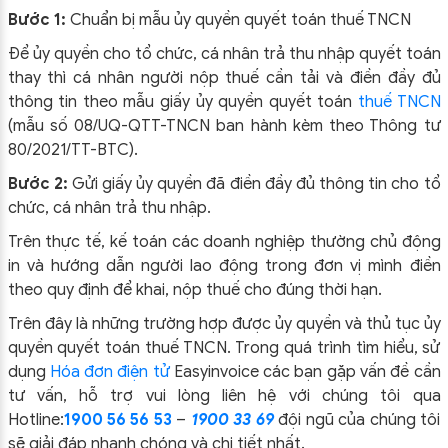
Bước 1:
Chuẩn bị mẫu ủy quyền quyết toán thuế TNCN
Để ủy quyền cho tổ chức, cá nhân trả thu nhập quyết toán
thay thì cá nhân người nộp thuế cần tải và điền đầy đủ
thông tin theo mẫu giấy ủy quyền quyết toán
thuế TNCN
(mẫu số 08/UQ-QTT-TNCN ban hành kèm theo Thông tư
80/2021/TT-BTC).
Bước 2:
Gửi giấy ủy quyền đã điền đầy đủ thông tin cho tổ
chức, cá nhân trả thu nhập.
Trên thực tế, kế toán các doanh nghiệp thường chủ động
in và hướng dẫn người lao động trong đơn vị mình điền
theo quy định để khai, nộp thuế cho đúng thời hạn.
Trên đây là những trường hợp được ủy quyền và thủ tục ủy
quyền quyết toán thuế TNCN. Trong quá trình tìm hiểu, sử
dụng
Hóa đơn điện tử
Easyinvoice các bạn gặp vấn đề cần
tư vấn, hỗ trợ vui lòng liên hệ với chúng tôi qua
Hotline:
1900 56 56 53
–
1900 33 69
đội ngũ của chúng tôi
sẽ giải đáp nhanh chóng và chi tiết nhất.