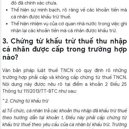
đó đã chính xác chưa.
Thể hiện sự minh bạch, rõ ràng về các khoản tiền mà
cá nhân được khấu trừ thuế.
Thể hiện nhiệm vụ của cơ quan nhà nước trong việc ghi
nhận lại các khoản tiền mà cá nhân được khấu trừ.
3. Chứng từ khấu trừ thuế thu nhập
cá nhân được cấp trong trường hợp
nào?
Văn bản pháp luật thuế TNCN có quy định rõ những
trường hợp phải cấp và không cấp chứng từ thuế TNCN.
Nội dung này được nêu rõ tại điểm a khoản 2 Điều 25
Thông tư 111/2013/TT-BTC như sau:
“ 2. Chứng từ khấu trừ
a) Tổ chức, cá nhân trả các khoản thu nhập đã khấu trừ thuế
theo hướng dẫn tại khoản 1, Điều này phải cấp chứng từ
khấu trừ thuế theo yêu cầu của cá nhân bị khấu trừ. Trường