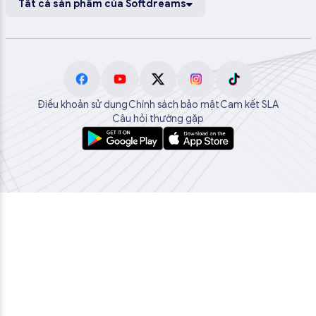
Tất cả sản phẩm của Softdreams
Điều khoản sử dụng
Chính sách bảo mật
Cam kết SLA
Câu hỏi thường gặp