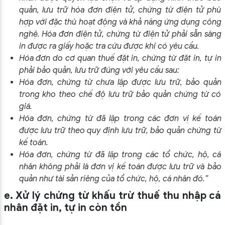
quản, lưu trữ hóa đơn điện tử, chứng từ điện tử phù
hợp với đặc thù hoạt động và khả năng ứng dụng công
nghệ. Hóa đơn điện tử, chứng từ điện tử phải sẵn sàng
in được ra giấy hoặc tra cứu được khi có yêu cầu.
Hóa đơn do cơ quan thuế đặt in, chứng từ đặt in, tự in
phải bảo quản, lưu trữ đúng với yêu cầu sau:
Hóa đơn, chứng từ chưa lập được lưu trữ, bảo quản
trong kho theo chế độ lưu trữ bảo quản chứng từ có
giá.
Hóa đơn, chứng từ đã lập trong các đơn vị kế toán
được lưu trữ theo quy định lưu trữ, bảo quản chứng từ
kế toán.
Hóa đơn, chứng từ đã lập trong các tổ chức, hộ, cá
nhân không phải là đơn vị kế toán được lưu trữ và bảo
quản như tài sản riêng của tổ chức, hộ, cá nhân đó.”
e. Xử lý chứng từ khấu trừ thuế thu nhập cá
nhân đặt in, tự in còn tồn