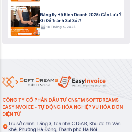
Đăng Ký Hộ Kinh Doanh 2025: Cần Lưu Ý
Gì Để Tránh Sai Sót?
18 Tháng 6, 2025
CÔNG TY CỔ PHẦN ĐẦU TƯ CN&TM SOFTDREAMS
EASYINVOICE - TỰ ĐỘNG HÓA NGHIỆP VỤ HÓA ĐƠN
ĐIỆN TỬ
Trụ sở chính: Tầng 3, tòa nhà CT5AB, Khu đô thị Văn
Khê, Phường Hà Đông, Thành phố Hà Nội