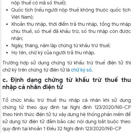
nộp thuế có mã số thuế);
Quốc tịch (nếu người nộp thuế không thuộc quốc tịch
Việt Nam);
Khoản thu nhập, thời điểm trả thu nhập, tổng thu nhập
chịu thuế, số thuế đã khấu trừ, số thu nhập còn được
nhận;
Ngày, tháng, năm lập chứng từ khấu trừ thuế;
Họ tên, chữ ký của người trả thu nhập.
Trường hợp sử dụng chứng từ khấu trừ thuế điện tử thi
chữ ký trên chứng từ điện tử là
chữ ký số
.
c. Định dạng chứng từ khấu trừ thuế thu
nhập cá nhân điện tử
Tổ chức khấu trừ thuế thu nhập cá nhân khi sử dụng
chứng tử theo quy định tại Nghị định 123/2020/NĐ-CP
theo hình thức điện tử tự xây dựng hệ thống phần mềm để
sử dụng từ điện tử đảm bảo các nội dung bắt buộc theo
quy định tại khoản 1 Điều 32 Nghị định 123/2020/NĐ-CP