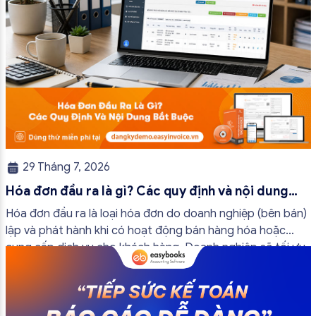
29 Tháng 7, 2026
Hóa đơn đầu ra là gì? Các quy định và nội dung
bắt buộc mới nhất
Hóa đơn đầu ra là loại hóa đơn do doanh nghiệp (bên bán)
lập và phát hành khi có hoạt động bán hàng hóa hoặc
cung cấp dịch vụ cho khách hàng. Doanh nghiệp sẽ tối ưu
quy trình vận hành và tránh được những án phạt hành
chính không đáng có nếu nắm rõ […]