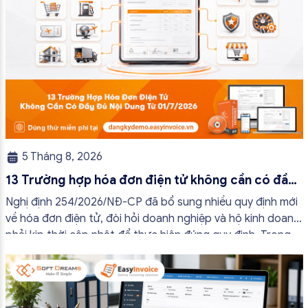
5 Tháng 8, 2026
13 Trường hợp hóa đơn điện tử không cần có đầy
đủ nội dung từ 01/7/2026
Nghị định 254/2026/NĐ-CP đã bổ sung nhiều quy định mới
về hóa đơn điện tử, đòi hỏi doanh nghiệp và hộ kinh doanh
phải kịp thời cập nhật để thực hiện đúng quy định. Trong
bài viết này, hóa đơn điện tử EasyInvoice sẽ chia sẻ 13
trường hợp hóa đơn điện tử không cần […]