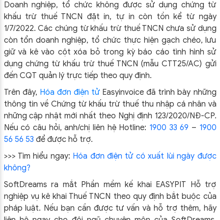
Doanh nghiệp, tổ chức không được sử dụng chứng từ
khấu trừ thuế TNCN đặt in, tự in còn tồn kể từ ngày
1/7/2022. Các chúng từ khấu trừ thuế TNCN chưa sử dụng
còn tổn doanh nghiệp, tổ chức thực hiện gạch chéo, lưu
giữ và kê vào cột xóa bỏ trong kỳ báo cáo tình hình sử
dụng chứng từ khấu trừ thuế TNCN (mẫu CTT25/AC) gửi
đến CQT quản lý trực tiếp theo quy định.
Trên đây,
Hóa đơn điện tử
Easyinvoice
đã trình bày những
thông tin về Chứng từ khấu trừ thuế thu nhập cá nhân và
những cập nhật mới nhất theo
Nghị định 123/2020/NĐ-CP
.
Nếu có câu hỏi, anh/chị liên hệ Hotline:
1900 33 69
–
1900
56 56 53
để được hỗ trợ.
>>> Tìm hiểu ngay:
Hóa đơn điện tử có xuất lùi ngày được
không?
SoftDreams ra mắt Phần mềm kế khai EASYPIT Hỗ trợ
nghiệp vụ kê khai Thuế TNCN theo quy định bắt buộc của
pháp luật. Nếu bạn cần được tư vấn và hỗ trợ thêm, hãy