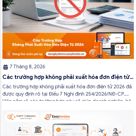
7 Tháng 8, 2026
Các trường hợp không phải xuất hóa đơn điện tử
2026
Các trường hợp không phải xuất hóa đơn điện tử 2026 đã
được quy định rõ tại Điều 7 Nghị định 254/2026/NĐ-CP.
Việc nắm rõ các trường hợp này sẽ giúp doanh nghiệp, hộ
kinh doanh và cá nhân kinh doanh thực hiện đúng quy định,
tránh lập hóa đơn không cần thiết hoặc áp […]