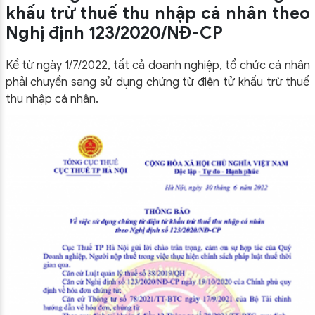
khấu trừ thuế thu nhập cá nhân theo
Nghị định 123/2020/NĐ-CP
K
ể từ ngày 1/7/2022, tất cả doanh nghiệp, tổ chức cá nhân
phải chuyển sang sử dụng chứng từ điện tử khấu trừ thuế
thu nhập cá nhân.