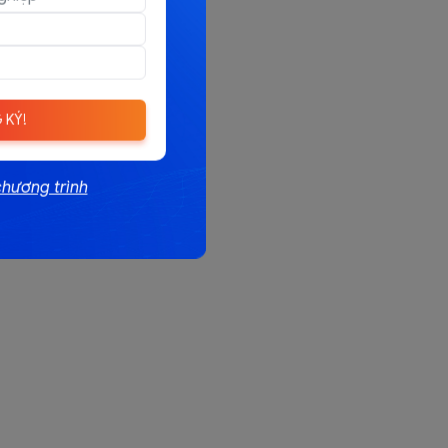
 KÝ!
chương trình