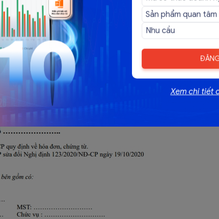
đơn điện tử mới nhất 2026
ất 2026 vẫn theo Thông tư 78/2021/TT-BTC và Nghị định
70/2025/NĐ-CP), không có mẫu bắt buộc thống nhất
ĐĂNG
Xem chi tiết 