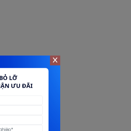
BỎ LỠ
HẬN ƯU ĐÃI