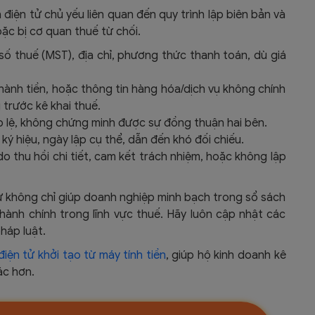
điện tử chủ yếu liên quan đến quy trình lập biên bản và
oặc bị cơ quan thuế từ chối.
 số thuế (MST), địa chỉ, phương thức thanh toán, dù giá
 thành tiền, hoặc thông tin hàng hóa/dịch vụ không chính
 trước kê khai thuế.
p lệ, không chứng minh được sự đồng thuận hai bên.
 ký hiệu, ngày lập cụ thể, dẫn đến khó đối chiếu.
do thu hồi chi tiết, cam kết trách nhiệm, hoặc không lập
 tử không chỉ giúp doanh nghiệp minh bạch trong sổ sách
hành chính trong lĩnh vực thuế. Hãy luôn cập nhật các
háp luật.
ện tử khởi tạo từ máy tính tiền
, giúp hộ kinh doanh kê
ác hơn.