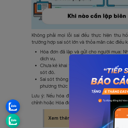
Không phải mọi lỗi sai đều thực hiện thu h
trường hợp sai sót lớn và thỏa mãn các điều k
Hóa đơn đã lập và gửi cho người mua: 
dịch vụ.
Chưa kê khai thuế: Cả bên bán và bên mu
sót đó.
Sai sót thông tin quan trọng: Các lỗi về t
phương thức thanh toán mà không thể điề
Lưu ý: Nếu hóa đơn đã kê khai thuế, doanh
chỉnh hoặc Hóa đơn thay thế theo quy trình kh
Xem thêm:
Mẫu Hóa Đơn Khởi Tạo T