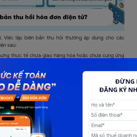
ồi. Việc lập biên bản thu hồi thường áp dụng cho các
iện sau:
Nhưng thực tế chưa giao hàng hóa hoặc chưa cung ứng
a đều chưa thực hiện kê khai thuế cho hóa đơn có sai
ĐỪNG 
ên công ty, mã số thuế, địa chỉ, đơn giá, thành tiền hoặc
ĐĂNG KÝ N
u chỉnh đơn giản.
 nghiệp phải thực hiện phương thức Lập hóa đơn điều
ác, không đơn thuần là thu hồi và hủy.
ừ Máy Tính Tiền