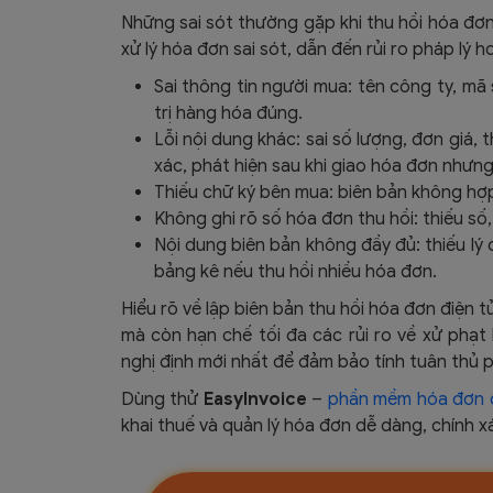
Những sai sót thường gặp khi thu hồi hóa đơn 
xử lý hóa đơn sai sót, dẫn đến rủi ro pháp lý h
Sai thông tin người mua: tên công ty, mã
trị hàng hóa đúng.
Lỗi nội dung khác: sai số lượng, đơn giá,
xác, phát hiện sau khi giao hóa đơn nhưng
Thiếu chữ ký bên mua: biên bản không hợ
Không ghi rõ số hóa đơn thu hồi: thiếu số,
Nội dung biên bản không đầy đủ: thiếu lý 
bảng kê nếu thu hồi nhiều hóa đơn.
Hiểu rõ về lập biên bản thu hồi hóa đơn điện
mà còn hạn chế tối đa các rủi ro về xử phạt 
nghị định mới nhất để đảm bảo tính tuân thủ p
Dùng thử
EasyInvoice
–
phần mềm hóa đơn đi
khai thuế và quản lý hóa đơn dễ dàng, chính x