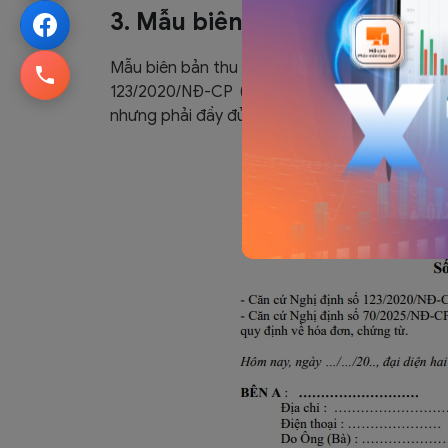
3. Mẫu biên bản thu hồi hóa 
Mẫu biên bản thu hồi hóa đơn điện tử mới nh
123/2020/NĐ-CP (cập nhật bởi Nghị định 
nhưng phải đầy đủ nội dung cơ bản.