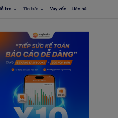
Hỗ trợ
Tin tức
Vay vốn
Liên hệ