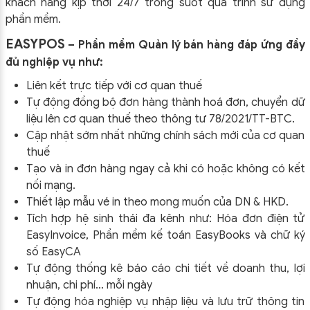
khách hàng kịp thời 24/7 trong suốt quá trình sử dụng
phần mềm.
EASYPOS
– Phần mềm Quản lý bán hàng đáp ứng đầy
đủ nghiệp vụ như:
Liên kết trực tiếp với cơ quan thuế
Tự động đồng bộ đơn hàng thành hoá đơn, chuyển dữ
liệu lên cơ quan thuế theo thông tư
78/2021/TT-BTC
.
Cập nhật sớm nhất những chính sách mới của cơ quan
thuế
Tạo và in đơn hàng ngay cả khi có hoặc không có kết
nối mạng.
Thiết lập mẫu vé in theo mong muốn của DN & HKD.
Tích hợp hệ sinh thái đa kênh như: Hóa đơn điện tử
EasyInvoice, Phần mềm kế toán EasyBooks và chữ ký
số EasyCA
Tự động thống kê báo cáo chi tiết về doanh thu, lợi
nhuận, chi phí… mỗi ngày
Tự động hóa nghiệp vụ nhập liệu và lưu trữ thông tin