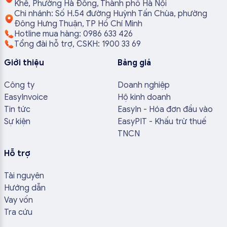
Khê, Phường Hà Đông, Thành phố Hà Nội
Chi nhánh: Số H.54 đường Huỳnh Tấn Chùa, phường
Đông Hưng Thuận, TP Hồ Chí Minh
Hotline mua hàng: 0986 633 426
Tổng đài hỗ trợ, CSKH: 1900 33 69
Giới thiệu
Bảng giá
Công ty
Doanh nghiệp
EasyInvoice
Hộ kinh doanh
Tin tức
EasyIn - Hóa đơn đầu vào
Sự kiện
EasyPIT - Khấu trừ thuế
TNCN
Hỗ trợ
Tài nguyên
Hướng dẫn
Vay vốn
Tra cứu