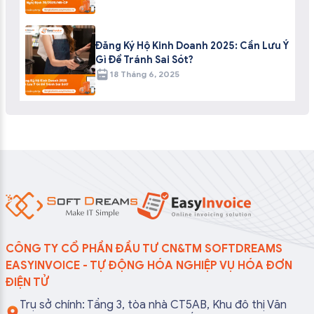
Đăng Ký Hộ Kinh Doanh 2025: Cần Lưu Ý
Gì Để Tránh Sai Sót?
18 Tháng 6, 2025
CÔNG TY CỔ PHẦN ĐẦU TƯ CN&TM SOFTDREAMS
EASYINVOICE - TỰ ĐỘNG HÓA NGHIỆP VỤ HÓA ĐƠN
ĐIỆN TỬ
Trụ sở chính: Tầng 3, tòa nhà CT5AB, Khu đô thị Văn