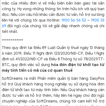
mắc của nhiều đơn vị về mẫu biên bản bàn giao tài sản
công ty. Hy vọng những thông tin trên hữu ích với quý bạn
đọc. Nếu còn câu hỏi khác cần được tư vấn, hỗ trợ vui lòng
liên hệ với chúng tôi qua Hotline:
1900 56 56 53
–
1900 33
69
đội ngũ của chúng tôi sẽ giải đáp nhanh chóng và chi
tiết nhất.
==========
Theo quy định tại Điều 89 Luật Quản lý thuế ngày 13 tháng
6 năm 2019, Điều 11 Nghị định 123/2020/NĐ-CP, Điều 1 Nghị
định số 41/2022/NĐ-CP và Điều 8 Thông tư số 78/2021/TT-
BTC, quy định việc sử dụng
hóa đơn điện tử khởi tạo từ
máy tính tiền có mã của cơ quan thuế
SoftDreams ra mắt Phần mềm quản lý bán hàng EasyPos
hỗ trợ Quý khách hàng trong nghiệp vụ sử dụng
hóa đơn
điện tử khởi tạo từ máy tính tiền. Nếu Quý khách hàng cần
được tư vấn và hỗ trợ thêm, hãy liên hệ ngay cho đội ngũ
chuyên nghiệp của
SoftDreams, chúng tôi cam kết hỗ trợ