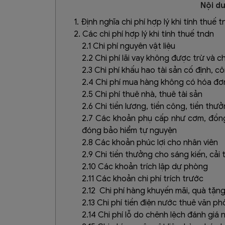
Nội du
1. Định nghĩa chi phí hợp lý khi tính thuế 
2. Các chi phí hợp lý khi tính thuế tndn
2.1 Chi phí nguyên vật liệu
2.2 Chi phí lãi vay không được trừ và ch
2.3 Chi phí khấu hao tài sản cố định, c
2.4 Chi phí mua hàng không có hóa đơ
2.5 Chi phí thuê nhà, thuê tài sản
2.6 Chi tiền lương, tiền công, tiền th
2.7 Các khoản phụ cấp như cơm, đồng p
đóng bảo hiểm tự nguyện
2.8 Các khoản phúc lợi cho nhân viên
2.9 Chi tiền thưởng cho sáng kiến, cải
2.10 Các khoản trích lập dự phòng
2.11 Các khoản chi phí trích trước
2.12 Chi phí hàng khuyến mãi, quà tặn
2.13 Chi phí tiền điện nước thuê văn p
2.14 Chi phí lỗ do chênh lệch đánh giá 