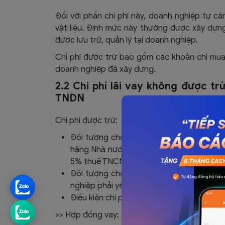
Đối với phần chi phí này, doanh nghiệp tự c
vật liệu. Định mức này thường được xây dựn
được lưu trữ, quản lý tại doanh nghiệp.
Chi phí được trừ bao gồm các khoản chi mua
doanh nghiệp đã xây dựng.
2.2 Chi phí lãi vay không được trừ
TNDN
Chi phí được trừ:
Đối tượng cho vay là cá nhân: Lãi suất
hàng Nhà nước Việt Nam công bố tại thời đ
5% thuế TNCN trên phần lãi chi trả của cá
Đối tượng cho vay là doanh nghiệp – khôn
nghiệp phải yêu cầu bên cho vay xuất hoá
Điều kiện chi phí lãi vay được trừ khi tính
>> Hợp đồng vay;