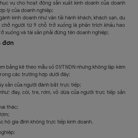
 phục vụ cho hoạt động sản xuất kinh doanh của doanh
hợp lý của doanh nghiệp;
gành kinh doanh như vận tải hành khách, khách sạn, du
 tô chở người từ 9 chỗ trở xuống là phần trích khấu hao
rở xuống và tài sản phải đứng tên doanh nghiệp;
a đơn
 kèm bảng kê theo mẫu số 01/TNDN nhưng không lập kèm
rong các trường hợp dưới đây:
ủy sản của người đánh bắt trực tiếp;
ư: đay, cói, tre, rơm, vỏ dừa của người trực tiếp sản
hai thác;
lượm;
c hộ gia đình không trực tiếp kinh doanh.
nghiệp: