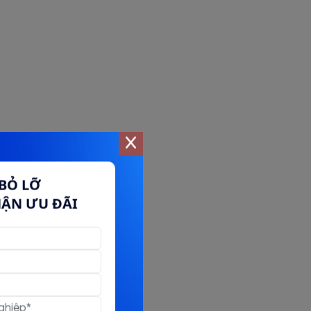
BỎ LỠ
HẬN ƯU ĐÃI