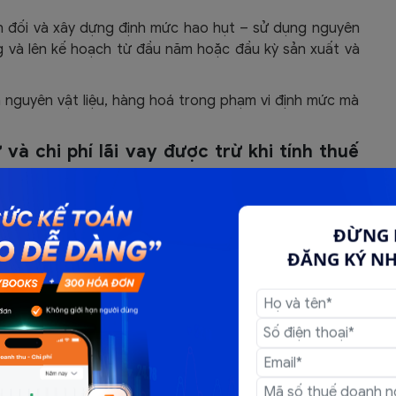
ân đối và xây dựng định mức hao hụt – sử dụng nguyên
g và lên kế hoạch từ đầu năm hoặc đầu kỳ sản xuất và
 nguyên vật liệu, hàng hoá trong phạm vi định mức mà
 và chi phí lãi vay được trừ khi tính thuế
ĐỪNG 
 vay không vượt quá 150% mức lãi suất cơ bản do Ngân
ĐĂNG KÝ N
iểm đi vay. Đồng thời, khi trả lãi vay thì phải khấu trừ
 nhân đó;
g phải là tổ chức tín dụng: Khi trả tiền lãi vay, doanh
 đơn;
 thuế TNDN: