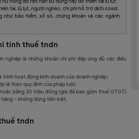
bị hư hỏng do hết hạn sử dụng hay do thiên tai lũ lụt
hiên tai, lũ lụt, người nghèo, chi phí hỗ trợ dịch covid
ng như bảo hiểm, xổ số, chứng khoán và các ngành
hi tính thuế tndn
nh nghiệp là những khoản chi phí đáp ứng đủ các điều
á trình hoạt động kinh doanh của doanh nghiệp;
p lệ theo quy định của pháp luật;
n hoặc bằng 20 triệu đồng (giá đã bao gồm thuế GTGT)
 hàng – không dùng tiền mặt.
 thuế tndn