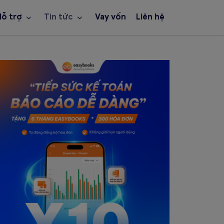
Hỗ trợ
Tin tức
Vay vốn
Liên hệ