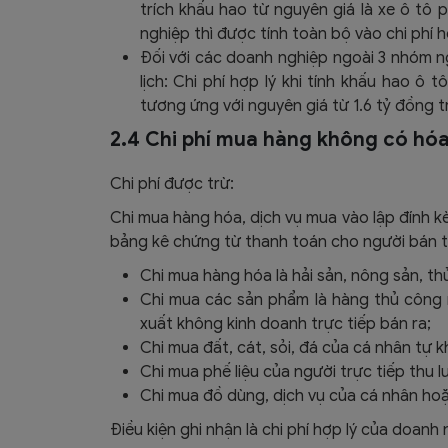
trích khấu hao từ nguyên giá là xe ô tô
nghiệp thì được tính toàn bộ vào chi phí 
Đối với các doanh nghiệp ngoài 3 nhóm n
lịch: Chi phí hợp lý khi tính khấu hao ô
tương ứng với nguyên giá từ 1.6 tỷ đồng t
2.4 Chi phí mua hàng không có hó
Chi phí được trừ:
Chi mua hàng hóa, dịch vụ mua vào lập đính
bảng kê chứng từ thanh toán cho người bán t
Chi mua hàng hóa là hải sản, nông sản, th
Chi mua các sản phẩm là hàng thủ công nh
xuất không kinh doanh trực tiếp bán ra;
Chi mua đất, cát, sỏi, đá của cá nhân tự k
Chi mua phế liệu của người trực tiếp thu 
Chi mua đồ dùng, dịch vụ của cá nhân hoặ
Điều kiện ghi nhận là chi phí hợp lý của doanh 