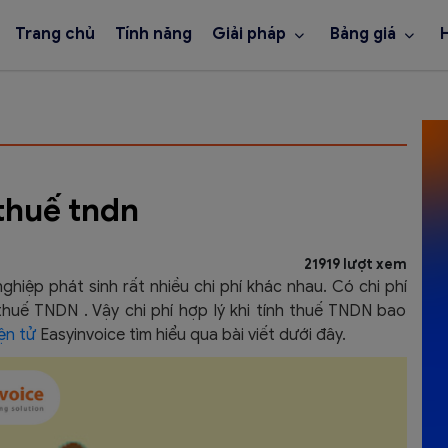
Trang chủ
Tính năng
Giải pháp
Bảng giá
 thuế tndn
21919 lượt xem
ghiệp phát sinh rất nhiều chi phí khác nhau. Có chi phí
thuế TNDN . Vậy chi phí hợp lý khi tính thuế TNDN bao
ện tử
Easyinvoice tìm hiểu qua bài viết dưới đây.