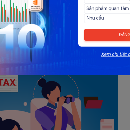
.
 chức tín dụng: Phải tuân thủ theo lãi suất công bố.
ay phải thanh toán qua ngân hàng, có thể thanh toán
g quá trình kinh doanh có khoản chi trả lãi vay để đầu
ĐĂNG
hi phí này được tính là chi phí hợp lý của doanh nghiệp
Xem chi tiết 