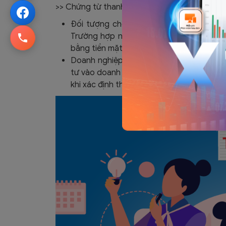
>> Chứng từ thanh toán séc hoặc ủy nhiệm chi
Đối tượng cho vay là ngân hàng hoặc tổ
Trường hợp này không yêu cầu bên đi v
bằng tiền mặt;
Doanh nghiệp đã góp đủ vốn điều lệ, tron
tư vào doanh nghiệp khác. Khi đó, khoản c
khi xác định thu nhập chịu thuế.