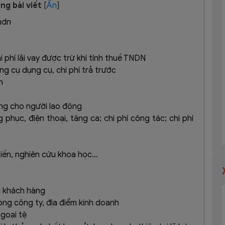
ng bài viết
[
Ẩn
]
tndn
i phí lãi vay được trừ khi tính thuế TNDN
ông cụ dụng cụ, chi phí trả trước
n
ưởng cho người lao động
hục, điện thoại, tăng ca; chi phí công tác; chi phí
 tiến, nghiên cứu khoa học…
g khách hàng
hòng công ty, địa điểm kinh doanh
ngoại tệ