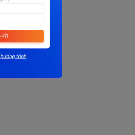
 KÝ!
chương trình