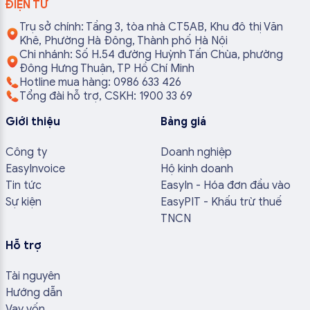
ĐIỆN TỬ
Trụ sở chính: Tầng 3, tòa nhà CT5AB, Khu đô thị Văn
Khê, Phường Hà Đông, Thành phố Hà Nội
Chi nhánh: Số H.54 đường Huỳnh Tấn Chùa, phường
Đông Hưng Thuận, TP Hồ Chí Minh
Hotline mua hàng: 0986 633 426
Tổng đài hỗ trợ, CSKH: 1900 33 69
Giới thiệu
Bảng giá
Công ty
Doanh nghiệp
EasyInvoice
Hộ kinh doanh
Tin tức
EasyIn - Hóa đơn đầu vào
Sự kiện
EasyPIT - Khấu trừ thuế
TNCN
Hỗ trợ
Tài nguyên
Hướng dẫn
Vay vốn