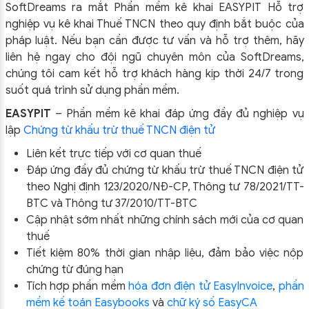
SoftDreams ra mắt Phần mềm kê khai EASYPIT Hỗ trợ
nghiệp vụ kê khai Thuế TNCN theo quy định bắt buộc của
pháp luật. Nếu bạn cần được tư vấn và hỗ trợ thêm, hãy
liên hệ ngay cho đội ngũ chuyên môn của SoftDreams,
chúng tôi cam kết hỗ trợ khách hàng kịp thời 24/7 trong
suốt quá trình sử dụng phần mềm.
EASYPIT
– Phần mềm kê khai đáp ứng đầy đủ nghiệp vụ
lập
Chứng từ khấu trừ thuế TNCN điện tử
Liên kết trực tiếp với cơ quan thuế
Đáp ứng đầy đủ chứng từ khấu trừ thuế TNCN điện tử
theo Nghị định 123/2020/NĐ-CP, Thông tư 78/2021/TT-
BTC và Thông tư 37/2010/TT-BTC
Cập nhật sớm nhất những chính sách mới của cơ quan
thuế
Tiết kiệm 80% thời gian nhập liệu, đảm bảo việc nộp
chứng từ đúng hạn
Tích hợp phần mềm
hóa đơn điện tử EasyInvoice
,
phần
mềm kế toán Easybooks
và
chữ ký số EasyCA