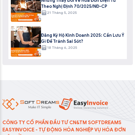
Những Thay Đổi Về Hóa Đơn Điện Tử
Theo Nghị Định 70/2025/NĐ-CP
21 Tháng 5, 2025
Đăng Ký Hộ Kinh Doanh 2025: Cần Lưu Ý
Gì Để Tránh Sai Sót?
18 Tháng 6, 2025
CÔNG TY CỔ PHẦN ĐẦU TƯ CN&TM SOFTDREAMS
EASYINVOICE - TỰ ĐỘNG HÓA NGHIỆP VỤ HÓA ĐƠN