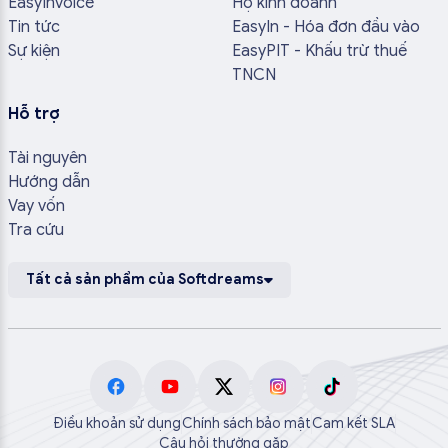
EasyInvoice
Hộ kinh doanh
Tin tức
EasyIn - Hóa đơn đầu vào
Sự kiện
EasyPIT - Khấu trừ thuế
TNCN
Hỗ trợ
Tài nguyên
Hướng dẫn
Vay vốn
Tra cứu
Tất cả sản phẩm của Softdreams
Điều khoản sử dụng
Chính sách bảo mật
Cam kết SLA
Câu hỏi thường gặp