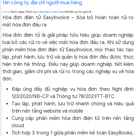
tên công ty, địa chỉ người mua hàng
>>>> Xem ngay: Dịch vụ
sửa máy in tại nhà
Hà Nội uy tín giá rẻ
Hóa đơn điện tử EasyInvoice – Xóa bỏ hoàn toàn rủi ro
mất hóa đơn đầu ra
Hóa đơn điện tử là giải pháp hữu hiệu giúp doanh nghiệp
loại bỏ các rủi ro về việc mất hóa đơn đầu ra. Khi sử dụng
phần mềm hóa đơn điện tử EasyInvoice, mọi thao tác tạo
lập, phát hành, lưu trữ và quản lý hóa đơn đều được thực
hiện trên hệ thống. Điều này giúp doanh nghiệp tiết kiệm
thời gian, giảm chi phí và rủi ro trong các nghiệp vụ về hóa
đơn.
Đáp ứng đầy đủ nghiệp vụ hóa đơn theo Nghị định
123/2020/NĐ-CP và Thông tư 78/2021/TT-BTC
Tạo lập, phát hành, lưu trữ nhanh chóng và hiệu quả
trên nền tảng website và mobile
Cung cấp phần mềm hóa đơn điện tử trên nền tảng
cloud
Tích hợp 3 trong 1 giữa phần mềm kế toán EasyBooks,