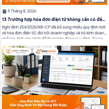
5 Tháng 8, 2026
13 Trường hợp hóa đơn điện tử không cần có đầy
đủ nội dung từ 01/7/2026
Nghị định 254/2026/NĐ-CP đã bổ sung nhiều quy định mới
về hóa đơn điện tử, đòi hỏi doanh nghiệp và hộ kinh doanh
phải kịp thời cập nhật để thực hiện đúng quy định. Trong
bài viết này, hóa đơn điện tử EasyInvoice sẽ chia sẻ 13
trường hợp hóa đơn điện tử không cần […]