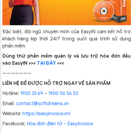
Đặc biệt, đội ngũ chuyên môn của EasyIN cam kết hỗ trợ
khách hàng kịp thời 24/7 trong suốt quá trình sử dụng
phần mềm.
Dùng thử phần mềm quản lý và lưu trữ hóa đơn đầu
vào EasyIN >>>
TẠI ĐÂY
<<<
———————
LIÊN HỆ ĐỂ ĐƯỢC HỖ TRỢ NGAY VỀ SẢN PHẨM
Hotline:
1900 33 69
–
1900 56 56 53
Email:
contact@softdreams.vn
Website:
https://easyinvoice.vn/
Facebook:
Hóa đơn điện tử – EasyInvoice