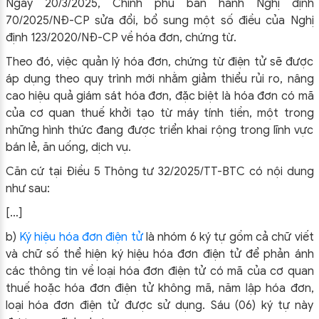
Ngày 20/3/2025, Chính phủ ban hành Nghị định
70/2025/NĐ-CP sửa đổi, bổ sung một số điều của Nghị
định 123/2020/NĐ-CP về hóa đơn, chứng từ.
Theo đó, việc quản lý hóa đơn, chứng từ điện tử sẽ được
áp dụng theo quy trình mới nhằm giảm thiểu rủi ro, nâng
cao hiệu quả giám sát hóa đơn, đặc biệt là hóa đơn có mã
của cơ quan thuế khởi tạo từ máy tính tiền, một trong
những hình thức đang được triển khai rộng trong lĩnh vực
bán lẻ, ăn uống, dịch vụ.
Căn cứ tại Điều 5 Thông tư 32/2025/TT-BTC có nội dung
như sau:
[…]
b)
Ký hiệu hóa đơn điện tử
là nhóm 6 ký tự gồm cả chữ viết
và chữ số thể hiện ký hiệu hóa đơn điện tử để phản ánh
các thông tin về loại hóa đơn điện tử có mã của cơ quan
thuế hoặc hóa đơn điện tử không mã, năm lập hóa đơn,
loại hóa đơn điện tử được sử dụng. Sáu (06) ký tự này