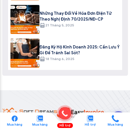
Những Thay Đổi Về Hóa Đơn Điện Tử
Theo Nghị Định 70/2025/NĐ-CP
21 Tháng 5, 2025
Đăng Ký Hộ Kinh Doanh 2025: Cần Lưu Ý
Gì Để Tránh Sai Sót?
18 Tháng 6, 2025
💬
Mua hàng
Mua hàng
Hỗ trợ
Mua hàng
Hỗ trợ