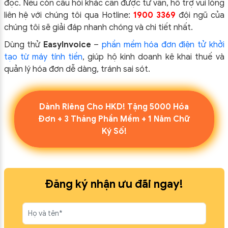
đọc. Nếu còn câu hỏi khác cần được tư vấn, hỗ trợ vui lòng
liên hệ với chúng tôi qua Hotline:
1900 3369
đội ngũ của
chúng tôi sẽ giải đáp nhanh chóng và chi tiết nhất.
Dùng thử
EasyInvoice
–
phần mềm hóa đơn điện tử khởi
tạo từ máy tính tiền
, giúp hộ kinh doanh kê khai thuế và
quản lý hóa đơn dễ dàng, tránh sai sót.
Dành Riêng Cho HKD! Tặng 5000 Hóa
Đơn + 3 Tháng Phần Mềm + 1 Năm Chữ
Ký Số!
Đăng ký nhận ưu đãi ngay!