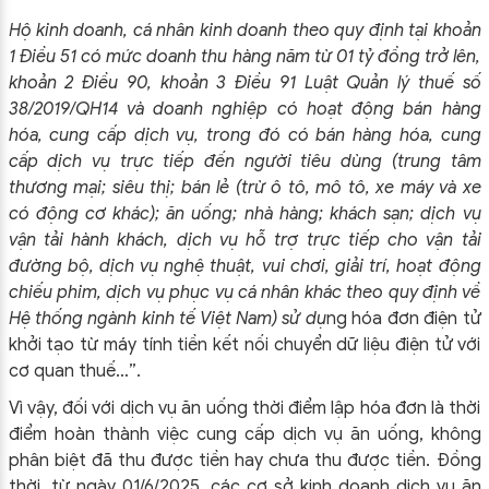
Hộ kinh doanh, cá nhân kinh doanh theo quy định tại khoản
1 Điều 51 có mức doanh thu hàng năm từ 01 tỷ đồng trở lên,
khoản 2 Điều 90, khoản 3 Điều 91 Luật Quản lý thuế số
38/2019/QH14 và doanh nghiệp có hoạt động bán hàng
hóa, cung cấp dịch vụ, trong đó có bán hàng hóa, cung
cấp dịch vụ trực tiếp đến người tiêu dùng (trung tâm
thương mại; siêu thị; bán lẻ (trừ ô tô, mô tô, xe máy và xe
có động cơ khác); ăn uống; nhà hàng; khách sạn; dịch vụ
vận tải hành khách, dịch vụ hỗ trợ trực tiếp cho vận tải
đường bộ, dịch vụ nghệ thuật, vui chơi, giải trí, hoạt động
chiếu phim, dịch vụ phục vụ cá nhân khác theo quy định về
Hệ thống ngành kinh tế Việt Nam) sử dụ
ng hóa đơn điện tử
khởi tạo từ máy tính tiền kết nối chuyển dữ liệu điện tử với
cơ quan thuế…”.
Vì vậy, đối với dịch vụ ăn uống thời điểm lập hóa đơn là thời
điểm hoàn thành việc cung cấp dịch vụ ăn uống, không
phân biệt đã thu được tiền hay chưa thu được tiền. Đồng
thời, từ ngày 01/6/2025, các cơ sở kinh doanh dịch vụ ăn