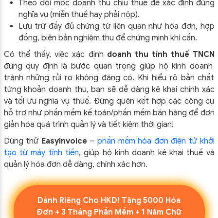
Theo dõi mốc doanh thu chịu thuế để xác định đúng
nghĩa vụ (miễn thuế hay phải nộp).
Lưu trữ đầy đủ chứng từ liên quan như hóa đơn, hợp
đồng, biên bản nghiệm thu để chứng minh khi cần.
Có thể thấy, việc xác định
doanh thu tính thuế TNCN
đúng quy định là bước quan trọng giúp hộ kinh doanh
tránh những rủi ro không đáng có. Khi hiểu rõ bản chất
từng khoản doanh thu, bạn sẽ dễ dàng kê khai chính xác
và tối ưu nghĩa vụ thuế. Đừng quên kết hợp các công cụ
hỗ trợ như phần mềm kế toán/phần mềm bán hàng để đơn
giản hóa quá trình quản lý và tiết kiệm thời gian!
Dùng thử
EasyInvoice
–
phần mềm hóa đơn điện tử khởi
tạo từ máy tính tiền
, giúp hộ kinh doanh kê khai thuế và
quản lý hóa đơn dễ dàng, chính xác hơn.
Dành Riêng Cho HKD! Tặng 5000 Hóa
Đơn + 3 Tháng Phần Mềm + 1 Năm Chữ