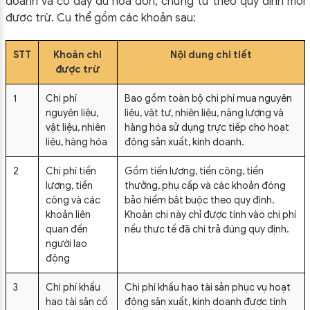
doanh và có đầy đủ hóa đơn, chứng từ theo quy định mới
được trừ. Cụ thể gồm các khoản sau:
STT
Khoản chi
Nội dung chi tiết
được trừ
1
Chi phí
Bao gồm toàn bộ chi phí mua nguyên
nguyên liệu,
liệu, vật tư, nhiên liệu, năng lượng và
vật liệu, nhiên
hàng hóa sử dụng trực tiếp cho hoạt
liệu, hàng hóa
động sản xuất, kinh doanh.
2
Chi phí tiền
Gồm tiền lương, tiền công, tiền
lương, tiền
thưởng, phụ cấp và các khoản đóng
công và các
bảo hiểm bắt buộc theo quy định.
khoản liên
Khoản chi này chỉ được tính vào chi phí
quan đến
nếu thực tế đã chi trả đúng quy định.
người lao
động
3
Chi phí khấu
Chi phí khấu hao tài sản phục vụ hoạt
hao tài sản cố
động sản xuất, kinh doanh được tính