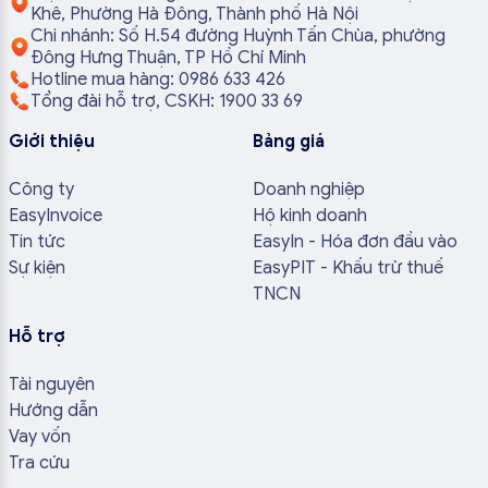
Khê, Phường Hà Đông, Thành phố Hà Nội
Chi nhánh: Số H.54 đường Huỳnh Tấn Chùa, phường
Đông Hưng Thuận, TP Hồ Chí Minh
Hotline mua hàng: 0986 633 426
Tổng đài hỗ trợ, CSKH: 1900 33 69
Giới thiệu
Bảng giá
Công ty
Doanh nghiệp
EasyInvoice
Hộ kinh doanh
Tin tức
EasyIn - Hóa đơn đầu vào
Sự kiện
EasyPIT - Khấu trừ thuế
TNCN
Hỗ trợ
Tài nguyên
Hướng dẫn
Vay vốn
Tra cứu