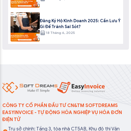
Đăng Ký Hộ Kinh Doanh 2025: Cần Lưu Ý
Gì Để Tránh Sai Sót?
18 Tháng 6, 2025
CÔNG TY CỔ PHẦN ĐẦU TƯ CN&TM SOFTDREAMS
EASYINVOICE - TỰ ĐỘNG HÓA NGHIỆP VỤ HÓA ĐƠN
ĐIỆN TỬ
Trụ sở chính: Tầng 3, tòa nhà CT5AB, Khu đô thị Văn