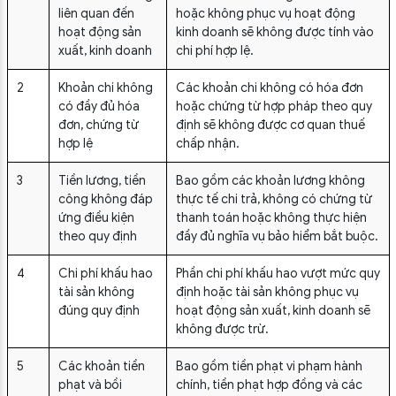
liên quan đến
hoặc không phục vụ hoạt động
hoạt động sản
kinh doanh sẽ không được tính vào
xuất, kinh doanh
chi phí hợp lệ.
2
Khoản chi không
Các khoản chi không có hóa đơn
có đầy đủ hóa
hoặc chứng từ hợp pháp theo quy
đơn, chứng từ
định sẽ không được cơ quan thuế
hợp lệ
chấp nhận.
3
Tiền lương, tiền
Bao gồm các khoản lương không
công không đáp
thực tế chi trả, không có chứng từ
ứng điều kiện
thanh toán hoặc không thực hiện
theo quy định
đầy đủ nghĩa vụ bảo hiểm bắt buộc.
4
Chi phí khấu hao
Phần chi phí khấu hao vượt mức quy
tài sản không
định hoặc tài sản không phục vụ
đúng quy định
hoạt động sản xuất, kinh doanh sẽ
không được trừ.
5
Các khoản tiền
Bao gồm tiền phạt vi phạm hành
phạt và bồi
chính, tiền phạt hợp đồng và các