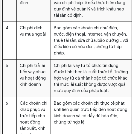
định
vào chi phí hợp lệ nếu thực hiện đúng
quy định về quản lý và trích khấu hao
tài sản cố định.
4
Chi phí dịch
Bao gồm các khoản chi như điện,
vụ mua ngoài
nước, điện thoại, internet, vận chuyển,
thuê tài sản, sửa chữa, bảo dưỡng… với
điều kiện có hóa đơn, chứng từ hợp
pháp.
5
Chi phí trả lãi
Chi phí lãi vay từ tổ chức tín dụng
tiền vay phục
được tính theo lãi suất thực tế. Trường
vụ hoạt động
hợp vay từ cá nhân hoặc tổ chức khác
kinh doanh
thì mức lãi suất không được vượt quá
mức quy định của pháp luật.
6
Các khoản chi
Bao gồm các khoản chi thực tế phát
khác phục vụ
sinh liên quan trực tiếp đến hoạt động
trực tiếp cho
kinh doanh và có đầy đủ hóa đơn,
hoạt động
chứng từ hợp lệ.
sản xuất, kinh