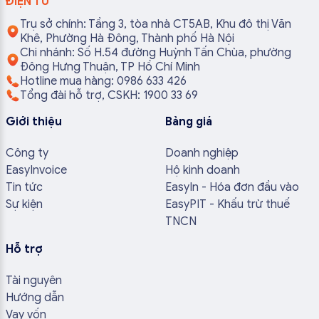
ĐIỆN TỬ
Trụ sở chính: Tầng 3, tòa nhà CT5AB, Khu đô thị Văn
Khê, Phường Hà Đông, Thành phố Hà Nội
Chi nhánh: Số H.54 đường Huỳnh Tấn Chùa, phường
Đông Hưng Thuận, TP Hồ Chí Minh
Hotline mua hàng: 0986 633 426
Tổng đài hỗ trợ, CSKH: 1900 33 69
Giới thiệu
Bảng giá
Công ty
Doanh nghiệp
EasyInvoice
Hộ kinh doanh
Tin tức
EasyIn - Hóa đơn đầu vào
Sự kiện
EasyPIT - Khấu trừ thuế
TNCN
Hỗ trợ
Tài nguyên
Hướng dẫn
Vay vốn