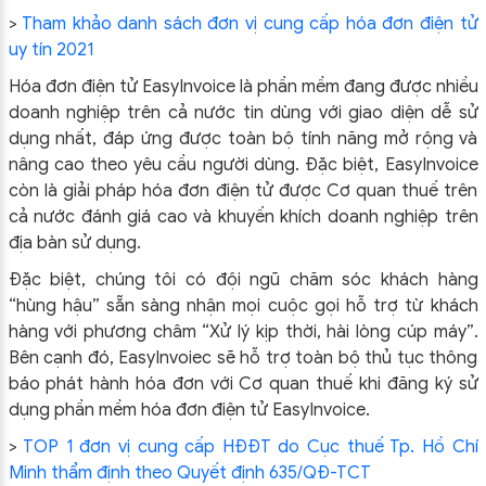
>
Tham khảo danh sách đơn vị cung cấp hóa đơn điện tử
uy tín 2021
Hóa đơn điện tử EasyInvoice là phần mềm đang được nhiều
doanh nghiệp trên cả nước tin dùng với giao diện dễ sử
dụng nhất, đáp ứng được toàn bộ tính năng mở rộng và
nâng cao theo yêu cầu người dùng. Đặc biệt, EasyInvoice
còn là giải pháp hóa đơn điện tử được Cơ quan thuế trên
cả nước đánh giá cao và khuyến khích doanh nghiệp trên
địa bàn sử dụng.
Đặc biệt, chúng tôi có đội ngũ chăm sóc khách hàng
“hùng hậu” sẵn sàng nhận mọi cuộc gọi hỗ trợ từ khách
hàng với phương châm “Xử lý kịp thời, hài lòng cúp máy”.
Bên cạnh đó, EasyInvoiec sẽ hỗ trợ toàn bộ thủ tục thông
báo phát hành hóa đơn với Cơ quan thuế khi đăng ký sử
dụng phần mềm hóa đơn điện tử EasyInvoice.
>
TOP 1 đơn vị cung cấp HĐĐT do Cục thuế Tp. Hồ Chí
Minh thẩm định theo Quyết định 635/QĐ-TCT