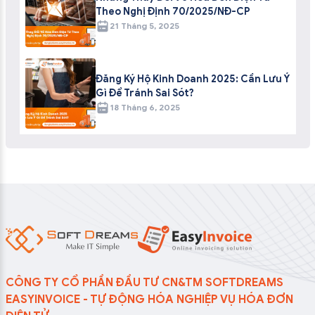
Theo Nghị Định 70/2025/NĐ-CP
21 Tháng 5, 2025
Đăng Ký Hộ Kinh Doanh 2025: Cần Lưu Ý
Gì Để Tránh Sai Sót?
18 Tháng 6, 2025
CÔNG TY CỔ PHẦN ĐẦU TƯ CN&TM SOFTDREAMS
EASYINVOICE - TỰ ĐỘNG HÓA NGHIỆP VỤ HÓA ĐƠN