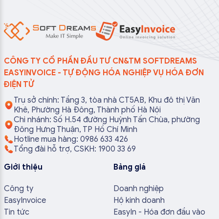
CÔNG TY CỔ PHẦN ĐẦU TƯ CN&TM SOFTDREAMS
EASYINVOICE - TỰ ĐỘNG HÓA NGHIỆP VỤ HÓA ĐƠN
ĐIỆN TỬ
Trụ sở chính: Tầng 3, tòa nhà CT5AB, Khu đô thị Văn
Khê, Phường Hà Đông, Thành phố Hà Nội
Chi nhánh: Số H.54 đường Huỳnh Tấn Chùa, phường
Đông Hưng Thuận, TP Hồ Chí Minh
Hotline mua hàng: 0986 633 426
Tổng đài hỗ trợ, CSKH: 1900 33 69
Giới thiệu
Bảng giá
Công ty
Doanh nghiệp
EasyInvoice
Hộ kinh doanh
Tin tức
EasyIn - Hóa đơn đầu vào