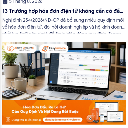
5 Tháng 8, 2026
13 Trường hợp hóa đơn điện tử không cần có đầy
đủ nội dung từ 01/7/2026
Nghị định 254/2026/NĐ-CP đã bổ sung nhiều quy định mới
về hóa đơn điện tử, đòi hỏi doanh nghiệp và hộ kinh doanh
phải kịp thời cập nhật để thực hiện đúng quy định. Trong
bài viết này, hóa đơn điện tử EasyInvoice sẽ chia sẻ 13
trường hợp hóa đơn điện tử không cần […]