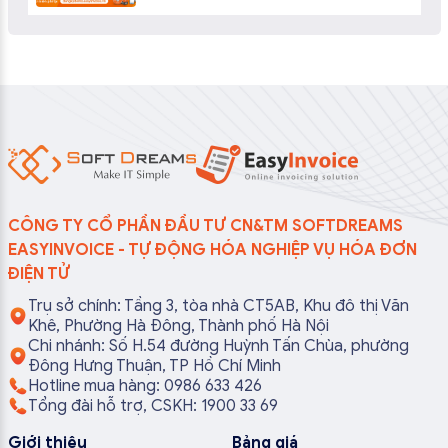
CÔNG TY CỔ PHẦN ĐẦU TƯ CN&TM SOFTDREAMS
EASYINVOICE - TỰ ĐỘNG HÓA NGHIỆP VỤ HÓA ĐƠN
ĐIỆN TỬ
Trụ sở chính: Tầng 3, tòa nhà CT5AB, Khu đô thị Văn
Khê, Phường Hà Đông, Thành phố Hà Nội
Chi nhánh: Số H.54 đường Huỳnh Tấn Chùa, phường
Đông Hưng Thuận, TP Hồ Chí Minh
Hotline mua hàng: 0986 633 426
Tổng đài hỗ trợ, CSKH: 1900 33 69
Giới thiệu
Bảng giá