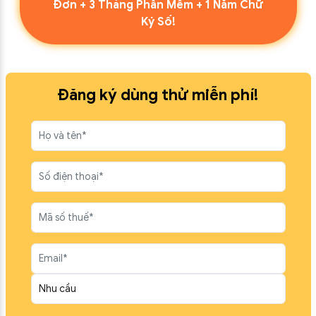
Đơn + 3 Tháng Phần Mềm + 1 Năm Chữ
Ký Số!
Đăng ký dùng thử miễn phí!