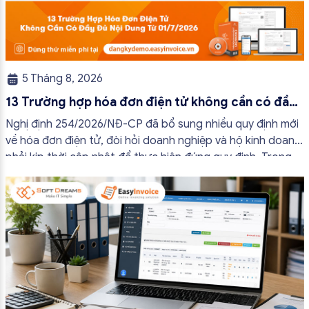
5 Tháng 8, 2026
13 Trường hợp hóa đơn điện tử không cần có đầy
đủ nội dung từ 01/7/2026
Nghị định 254/2026/NĐ-CP đã bổ sung nhiều quy định mới
về hóa đơn điện tử, đòi hỏi doanh nghiệp và hộ kinh doanh
phải kịp thời cập nhật để thực hiện đúng quy định. Trong
bài viết này, hóa đơn điện tử EasyInvoice sẽ chia sẻ 13
trường hợp hóa đơn điện tử không cần […]