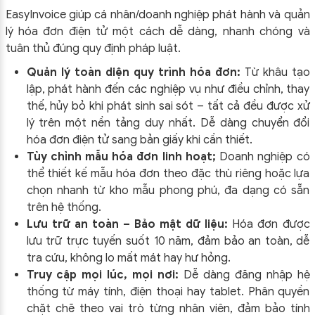
EasyInvoice giúp cá nhân/doanh nghiệp phát hành và quản
lý hóa đơn điện tử một cách dễ dàng, nhanh chóng và
tuân thủ đúng quy định pháp luật.
Quản lý toàn diện quy trình hóa đơn:
Từ khâu tạo
lập, phát hành đến các nghiệp vụ như điều chỉnh, thay
thế, hủy bỏ khi phát sinh sai sót – tất cả đều được xử
lý trên một nền tảng duy nhất. Dễ dàng chuyển đổi
hóa đơn điện tử sang bản giấy khi cần thiết.
Tùy chỉnh mẫu hóa đơn linh hoạt;
Doanh nghiệp có
thể thiết kế mẫu hóa đơn theo đặc thù riêng hoặc lựa
chọn nhanh từ kho mẫu phong phú, đa dạng có sẵn
trên hệ thống.
Lưu trữ an toàn – Bảo mật dữ liệu:
Hóa đơn được
lưu trữ trực tuyến suốt 10 năm, đảm bảo an toàn, dễ
tra cứu, không lo mất mát hay hư hỏng.
Truy cập mọi lúc, mọi nơi:
Dễ dàng đăng nhập hệ
thống từ máy tính, điện thoại hay tablet. Phân quyền
chặt chẽ theo vai trò từng nhân viên, đảm bảo tính