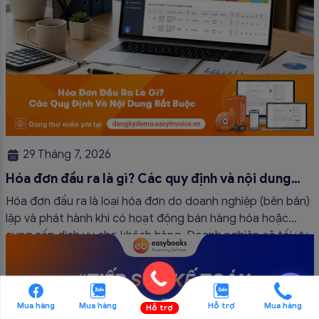
29 Tháng 7, 2026
Hóa đơn đầu ra là gì? Các quy định và nội dung
bắt buộc mới nhất
Hóa đơn đầu ra là loại hóa đơn do doanh nghiệp (bên bán)
lập và phát hành khi có hoạt động bán hàng hóa hoặc
cung cấp dịch vụ cho khách hàng. Doanh nghiệp sẽ tối ưu
quy trình vận hành và tránh được những án phạt hành
chính không đáng có nếu nắm rõ […]
💬
Mua hàng
Mua hàng
Hỗ trợ
Mua hàng
Hỗ trợ