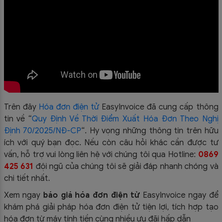
Trên đây
Hóa đơn điện tử
EasyIn
voice đã cung cấp thông
tin về “
Quy Định Về Thời Điểm Xuất Hóa Đơn Theo Nghị
Định 70/2025/NĐ-CP
“.
Hy vọng những thông tin trên hữu
ích với quý bạn đọc. Nếu còn câu hỏi khác cần được tư
vấn, hỗ trợ vui lòng liên hệ với chúng tôi qua Hotline:
0869
425 631
đội ngũ của chúng tôi sẽ giải đáp nhanh chóng và
chi tiết nhất.
Xem ngay
báo giá hóa đơn điện tử
EasyInvoice ngay để
khám phá giải pháp hóa đơn điện tử tiện lợi, tích hợp tạo
hóa đơn từ máy tính tiền cùng nhiều ưu đãi hấp dẫn