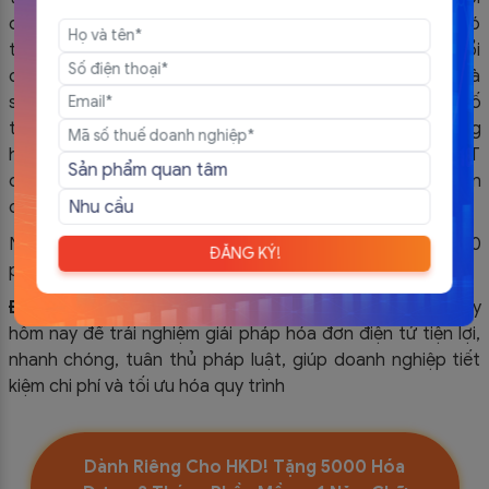
doanh nghiệp kinh doanh casino và trò chơi điện tử có
thưởng chuyển dữ liệu ghi nhận số tiền thu được (do đổi
đồng tiền quy ước cho người chơi tại quầy, tại bàn chơi và
số tiền thu tại máy trò chơi điện tử có thưởng) trừ đi số
tiền đổi trả cho người chơi (do người chơi trúng thưởng
hoặc người chơi không sử dụng hết) theo Mẫu 01/TH-DT
đến cơ quan thuế cùng thời điểm chuyển dữ liệu hóa đơn
điện tử.
Ngày xác định doanh thu là khoảng thời gian từ 0 giờ 00
ĐĂNG KÝ!
phút đến 23 giờ 59 phút cùng ngày.
Đăng ký dùng thử hóa đơn điện tử
EasyInvoice ngay
hôm nay để trải nghiệm giải pháp hóa đơn điện tử tiện lợi,
nhanh chóng, tuân thủ pháp luật, giúp doanh nghiệp tiết
kiệm chi phí và tối ưu hóa quy trình
Dành Riêng Cho HKD! Tặng 5000 Hóa