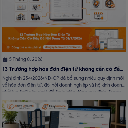
5 Tháng 8, 2026
13 Trường hợp hóa đơn điện tử không cần có đầy
đủ nội dung từ 01/7/2026
Nghị định 254/2026/NĐ-CP đã bổ sung nhiều quy định mới
về hóa đơn điện tử, đòi hỏi doanh nghiệp và hộ kinh doanh
phải kịp thời cập nhật để thực hiện đúng quy định. Trong
bài viết này, hóa đơn điện tử EasyInvoice sẽ chia sẻ 13
trường hợp hóa đơn điện tử không cần […]