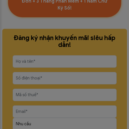
Đơn + 3 Tháng Phần Mềm + 1 Năm Chữ
Ký Số!
Đăng ký nhận khuyến mãi siêu hấp
dẫn!