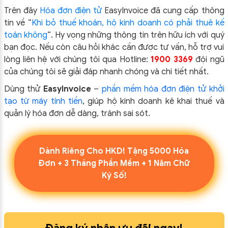
Trên đây
Hóa đơn điện tử
EasyIn
voice đã cung cấp thông
tin về “
Khi bỏ thuế khoán, hộ kinh doanh có phải thuê kế
toán không
“.
Hy vọng những thông tin trên hữu ích với quý
bạn đọc. Nếu còn câu hỏi khác cần được tư vấn, hỗ trợ vui
lòng liên hệ với chúng tôi qua Hotline:
1900 3369
đội ngũ
của chúng tôi sẽ giải đáp nhanh chóng và chi tiết nhất.
Dùng thử
EasyInvoice
–
phần mềm hóa đơn điện tử khởi
tạo từ máy tính tiền
, giúp hộ kinh doanh kê khai thuế và
quản lý hóa đơn dễ dàng, tránh sai sót.
Dành Riêng Cho HKD! Tặng 5000 Hóa
Đơn + 3 Tháng Phần Mềm + 1 Năm Chữ
Ký Số!