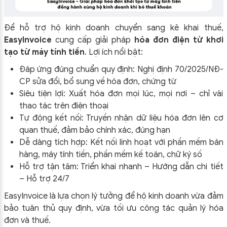
Để hỗ trợ hộ kinh doanh chuyển sang kê khai thuế,
EasyInvoice
cung cấp giải pháp
hóa đơn điện tử khơi
tạo từ máy tính tiền
. Lợi ích nổi bật:
Đáp ứng đúng chuẩn quy định: Nghị định 70/2025/NĐ-
CP sửa đổi, bổ sung về hóa đơn, chứng từ
Siêu tiện lợi: Xuất hóa đơn mọi lúc, mọi nơi – chỉ vài
thao tác trên điện thoại
Tự động kết nối: Truyền nhận dữ liệu hóa đơn lên cơ
quan thuế, đảm bảo chính xác, đúng hạn
Dễ dàng tích hợp: Kết nối linh hoạt với phần mềm bán
hàng, máy tính tiền, phần mềm kế toán, chữ ký số
Hỗ trợ tận tâm: Triển khai nhanh – Hướng dẫn chi tiết
– Hỗ trợ 24/7
EasyInvoice là lựa chọn lý tưởng để hộ kinh doanh vừa đảm
bảo tuân thủ quy định, vừa tối ưu công tác quản lý hóa
đơn và thuế.