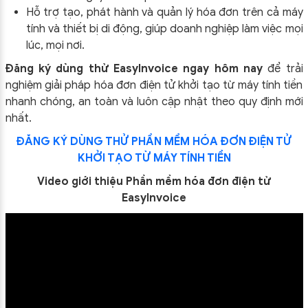
Hỗ trợ tạo, phát hành và quản lý hóa đơn trên cả máy
tính và thiết bị di động, giúp doanh nghiệp làm việc mọi
lúc, mọi nơi.
Đăng ký dùng thử EasyInvoice ngay hôm nay
để trải
nghiệm giải pháp hóa đơn điện tử khởi tạo từ máy tính tiền
nhanh chóng, an toàn và luôn cập nhật theo quy định mới
nhất.
ĐĂNG KÝ DÙNG THỬ PHẦN MỀM HÓA ĐƠN ĐIỆN TỬ
KHỞI TẠO TỪ MÁY TÍNH TIỀN
Video giới thiệu Phần mềm hóa đơn điện tử
EasyInvoice