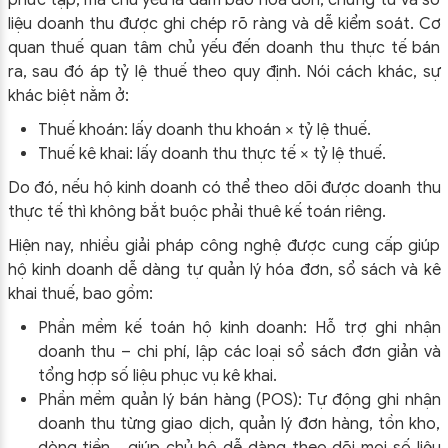
phức tạp, mà chủ yếu là đảm bảo hóa đơn, chứng từ và số
liệu doanh thu được ghi chép rõ ràng và dễ kiểm soát. Cơ
quan thuế quan tâm chủ yếu đến doanh thu thực tế bán
ra, sau đó áp tỷ lệ thuế theo quy định. Nói cách khác, sự
khác biệt nằm ở:
Thuế khoán: lấy doanh thu khoán × tỷ lệ thuế.
Thuế kê khai: lấy doanh thu thực tế × tỷ lệ thuế.
Do đó, nếu hộ kinh doanh có thể theo dõi được doanh thu
thực tế thì không bắt buộc phải thuê kế toán riêng.
Hiện nay, nhiều giải pháp công nghệ được cung cấp giúp
hộ kinh doanh dễ dàng tự quản lý hóa đơn, sổ sách và kê
khai thuế, bao gồm:
Phần mềm kế toán hộ kinh doanh: Hỗ trợ ghi nhận
doanh thu – chi phí, lập các loại sổ sách đơn giản và
tổng hợp số liệu phục vụ kê khai.
Phần mềm quản lý bán hàng (POS): Tự động ghi nhận
doanh thu từng giao dịch, quản lý đơn hàng, tồn kho,