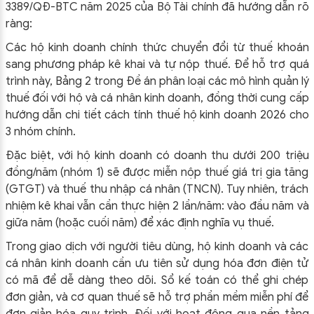
3389/QĐ-BTC năm 2025 của Bộ Tài chính đã hướng dẫn rõ
ràng:
Các hộ kinh doanh chính thức chuyển đổi từ thuế khoán
sang phương pháp kê khai và tự nộp thuế. Để hỗ trợ quá
trình này, Bảng 2 trong Đề án phân loại các mô hình quản lý
thuế đối với hộ và cá nhân kinh doanh, đồng thời cung cấp
hướng dẫn chi tiết cách tính thuế hộ kinh doanh 2026 cho
3 nhóm chính.
Đặc biệt, với hộ kinh doanh có doanh thu dưới 200 triệu
đồng/năm (nhóm 1) sẽ được miễn nộp thuế giá trị gia tăng
(GTGT) và thuế thu nhập cá nhân (TNCN). Tuy nhiên, trách
nhiệm kê khai vẫn cần thực hiện 2 lần/năm: vào đầu năm và
giữa năm (hoặc cuối năm) để xác định nghĩa vụ thuế.
Trong giao dịch với người tiêu dùng, hộ kinh doanh và các
cá nhân kinh doanh cần ưu tiên sử dụng hóa đơn điện tử
có mã để dễ dàng theo dõi. Sổ kế toán có thể ghi chép
đơn giản, và cơ quan thuế sẽ hỗ trợ phần mềm miễn phí để
đơn giản hóa quy trình. Đối với hoạt động qua nền tảng