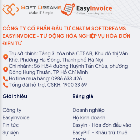
CÔNG TY CỔ PHẦN ĐẦU TƯ CN&TM SOFTDREAMS
EASYINVOICE - TỰ ĐỘNG HÓA NGHIỆP VỤ HÓA ĐƠN
ĐIỆN TỬ
Trụ sở chính: Tầng 3, tòa nhà CT5AB, Khu đô thị Văn
Khê, Phường Hà Đông, Thành phố Hà Nội
Chi nhánh: Số H.54 đường Huỳnh Tấn Chùa, phường
Đông Hưng Thuận, TP Hồ Chí Minh
Hotline mua hàng: 0986 633 426
Tổng đài hỗ trợ, CSKH: 1900 33 69
Giới thiệu
Bảng giá
Công ty
Doanh nghiệp
EasyInvoice
Hộ kinh doanh
Tin tức
EasyIn - Hóa đơn đầu vào
Sự kiện
EasyPIT - Khấu trừ thuế