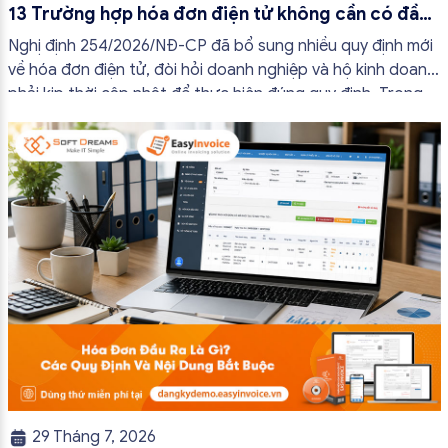
13 Trường hợp hóa đơn điện tử không cần có đầy
đủ nội dung từ 01/7/2026
Nghị định 254/2026/NĐ-CP đã bổ sung nhiều quy định mới
về hóa đơn điện tử, đòi hỏi doanh nghiệp và hộ kinh doanh
phải kịp thời cập nhật để thực hiện đúng quy định. Trong
bài viết này, hóa đơn điện tử EasyInvoice sẽ chia sẻ 13
trường hợp hóa đơn điện tử không cần […]
29 Tháng 7, 2026