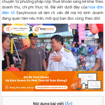
chuyển từ phương pháp nộp thuế khoán sang kê khai theo
doanh thu, chi phí thực tế. Bài viết dưới đây của
hóa đơn
điện tử
EasyInvoice sẽ làm rõ vấn đề mà hộ kinh doanh
đang quan tâm nêu trên, mời quý bạn đọc cùng theo dõi!
Nội dung bài viết
[
Ẩn
]