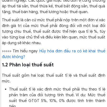
doanh nghiệp. Các quốc gia hoặc tiểu đơn vị cũng thường
áp thuế tài sản, thuế thừa kế, thuế bất động sản, thuế quà
tặng, thuế bán hàng, thuế lương hoặc thuế quan.
Thuế suất là căn cứ mức thuế phải nộp trên một đơn vị xác
định giá trị của mức thuế phải đóng đối với một loại đối
tượng chịu thuế, thuế suất được thể hiện qua tỉ lệ %, tùy
vào từng loại chủ thể và điều kiện liên quan, mức thuế suất
áp dụng sẽ khác nhau.
>>>>> Tìm hiểu ngay
Hủy hóa đơn đầu ra có kê khai thuế
được không?
1.2 Phân loại thuế suất
Thuế suất gồm hai loại: thuế suất tỉ lệ và thuế suất định
mức.
Thuế suất tỉ lệ xác định mức thuế phải thu theo tỉ lệ
phần trăm của đối tượng tính thuế. Ví dụ: Mức thuế
suất thuế GTGT 5%, 10%, 0% được tính trên thành
tiền.