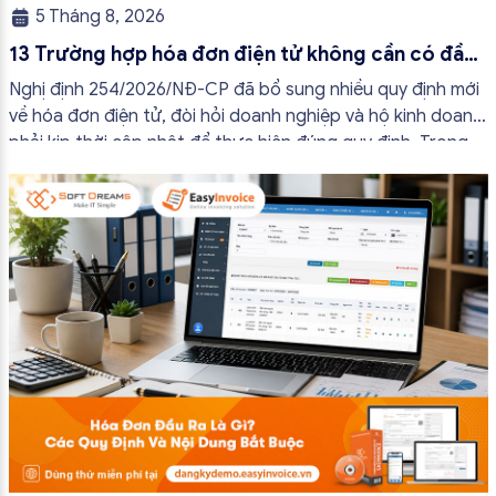
5 Tháng 8, 2026
13 Trường hợp hóa đơn điện tử không cần có đầy
đủ nội dung từ 01/7/2026
Nghị định 254/2026/NĐ-CP đã bổ sung nhiều quy định mới
về hóa đơn điện tử, đòi hỏi doanh nghiệp và hộ kinh doanh
phải kịp thời cập nhật để thực hiện đúng quy định. Trong
bài viết này, hóa đơn điện tử EasyInvoice sẽ chia sẻ 13
trường hợp hóa đơn điện tử không cần […]