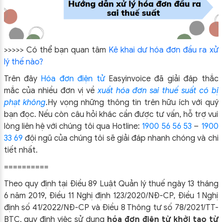
ĐỪNG BỎ LỠ
ĐĂNG KÝ NHẬN ƯU ĐÃI
>>>>> Có thể bạn quan tâm
Kê khai dư hóa đơn đầu ra xử
lý thế nào?
Trên đây
Hóa đơn điện tử
Easyinvoice đã giải đáp thắc
mắc của nhiều đơn vị về
xuất hóa đơn sai thuế suất có bị
phạt không
.Hy vọng những thông tin trên hữu ích với quý
bạn đọc. Nếu còn câu hỏi khác cần được tư vấn, hỗ trợ vui
lòng liên hệ với chúng tôi qua Hotline:
1900 56 56 53
–
1900
ĐĂNG KÝ!
33 69
đội ngũ của chúng tôi sẽ giải đáp nhanh chóng và chi
tiết nhất.
==========
Theo quy định tại Điều 89 Luật Quản lý thuế ngày 13 tháng
6 năm 2019, Điều 11 Nghị định 123/2020/NĐ-CP, Điều 1 Nghị
định số 41/2022/NĐ-CP và Điều 8 Thông tư số 78/2021/TT-
BTC, quy định việc sử dụng
hóa đơn điện tử khởi tạo từ