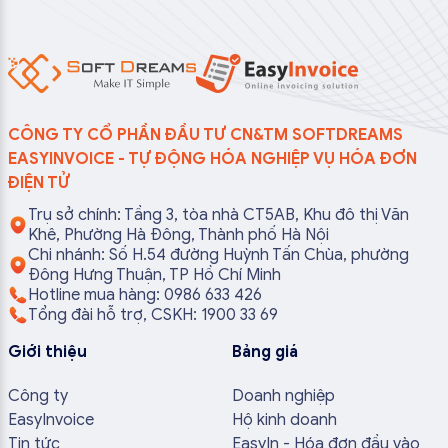
CÔNG TY CỔ PHẦN ĐẦU TƯ CN&TM SOFTDREAMS
EASYINVOICE - TỰ ĐỘNG HÓA NGHIỆP VỤ HÓA ĐƠN
ĐIỆN TỬ
Trụ sở chính: Tầng 3, tòa nhà CT5AB, Khu đô thị Văn
Khê, Phường Hà Đông, Thành phố Hà Nội
Chi nhánh: Số H.54 đường Huỳnh Tấn Chùa, phường
Đông Hưng Thuận, TP Hồ Chí Minh
Hotline mua hàng: 0986 633 426
Tổng đài hỗ trợ, CSKH: 1900 33 69
Giới thiệu
Bảng giá
Công ty
Doanh nghiệp
EasyInvoice
Hộ kinh doanh
Tin tức
EasyIn - Hóa đơn đầu vào