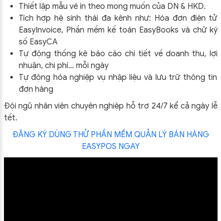
Thiết lập mẫu vé in theo mong muốn của DN & HKD.
Tích hợp hệ sinh thái đa kênh như: Hóa đơn điện tử
EasyInvoice, Phần mềm kế toán EasyBooks và chữ ký
số EasyCA
Tự động thống kê báo cáo chi tiết về doanh thu, lợi
nhuận, chi phí… mỗi ngày
Tự động hóa nghiệp vụ nhập liệu và lưu trữ thông tin
đơn hàng
Đội ngũ nhân viên chuyên nghiệp hỗ trợ 24/7 kể cả ngày lễ
tết.
ĐĂNG KÝ DÙNG THỬ PHẦN MỀM QUẢN LÝ BÁN HÀNG
EASYPOS NGAY