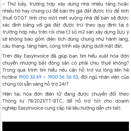
– Thứ bảy, trường hợp xây dựng nhà nhiều tầng hoặc
nhiều hộ hay chung cư để bán thì giá đất được trừ để tính
thuế GTGT tính cho một mét vuông nhà để bán sẽ được
xác định bằng với giá đất được trừ theo quy định tại 6
trường hợp nêu trên rồi chia (:) số m2 sàn xây dựng (lưu ý
sẽ không bao gồm diện tích dùng chung như hành lang,
cầu thang, tầng hầm, công trình xây dựng dưới mặt đất.
Trên đây EasyInvoice đã giúp bạn tìm hiểu xuất hóa đơn
chuyển nhượng bất động sản có phải chịu thuế không?
Trong quá trình tìm hiểu nếu cần hỗ trợ vui lòng liên hệ
hotline
1900 33 69
–
1900 56 56 53
, đội ngũ nhân viên của
chúng tôi sẵn sàng hỗ trợ 24/7
Hiện tại, hóa đơn điện tử đang được chuyển đổi theo
Thông tư 78/2021/TT-BTC, để hỗ trợ tốt cho doanh
nghiệp EasyInvoice cung cấp tài liệu hướng dẫn chi tiết: