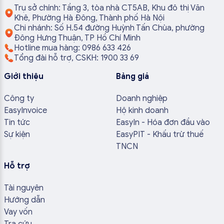
Trụ sở chính: Tầng 3, tòa nhà CT5AB, Khu đô thị Văn
Khê, Phường Hà Đông, Thành phố Hà Nội
Chi nhánh: Số H.54 đường Huỳnh Tấn Chùa, phường
Đông Hưng Thuận, TP Hồ Chí Minh
Hotline mua hàng: 0986 633 426
Tổng đài hỗ trợ, CSKH: 1900 33 69
Giới thiệu
Bảng giá
Công ty
Doanh nghiệp
EasyInvoice
Hộ kinh doanh
Tin tức
EasyIn - Hóa đơn đầu vào
Sự kiện
EasyPIT - Khấu trừ thuế
TNCN
Hỗ trợ
Tài nguyên
Hướng dẫn
Vay vốn