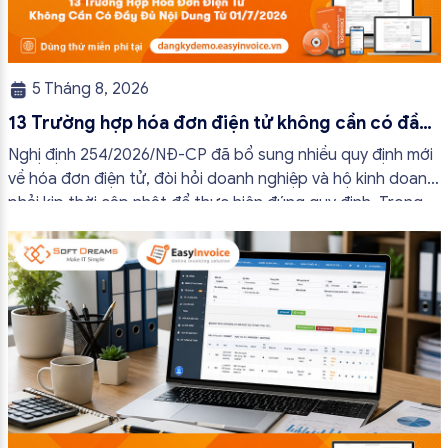
5 Tháng 8, 2026
13 Trường hợp hóa đơn điện tử không cần có đầy
đủ nội dung từ 01/7/2026
Nghị định 254/2026/NĐ-CP đã bổ sung nhiều quy định mới
về hóa đơn điện tử, đòi hỏi doanh nghiệp và hộ kinh doanh
phải kịp thời cập nhật để thực hiện đúng quy định. Trong
bài viết này, hóa đơn điện tử EasyInvoice sẽ chia sẻ 13
trường hợp hóa đơn điện tử không cần […]