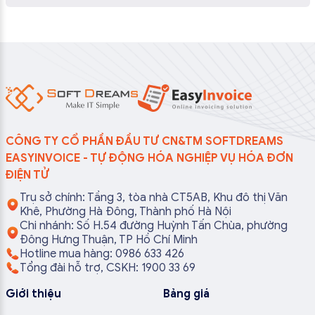
CÔNG TY CỔ PHẦN ĐẦU TƯ CN&TM SOFTDREAMS
EASYINVOICE - TỰ ĐỘNG HÓA NGHIỆP VỤ HÓA ĐƠN
ĐIỆN TỬ
Trụ sở chính: Tầng 3, tòa nhà CT5AB, Khu đô thị Văn
Khê, Phường Hà Đông, Thành phố Hà Nội
Chi nhánh: Số H.54 đường Huỳnh Tấn Chùa, phường
Đông Hưng Thuận, TP Hồ Chí Minh
Hotline mua hàng: 0986 633 426
Tổng đài hỗ trợ, CSKH: 1900 33 69
Giới thiệu
Bảng giá