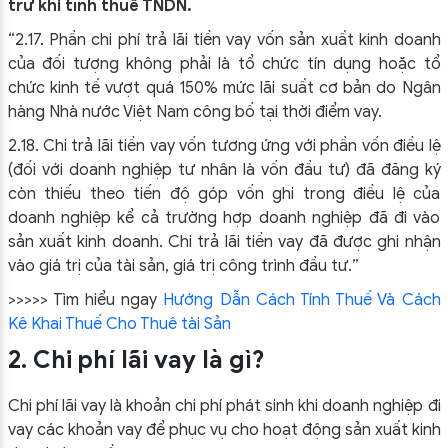
trừ khi tính thuế TNDN.
“2.17. Phần chi phí trả lãi tiền vay vốn sản xuất kinh doanh
của đối tượng không phải là tổ chức tín dụng
hoặc tổ
chức kinh tế vượt quá 150% mức lãi suất cơ bản do Ngân
hàng Nhà nước Việt Nam công bố tại thời điểm vay.
2.18. Chi trả lãi tiền vay vốn tương ứng với phần vốn điều lệ
(đối với doanh nghiệp tư nhân là vốn đầu tư) đã đăng
ký
còn thiếu theo tiến độ góp vốn ghi trong điều lệ của
doanh nghiệp kể cả trường hợp doanh nghiệp đã đi vào
sản
xuất kinh doanh. Chi trả lãi tiền vay đã được ghi nhận
vào giá trị của tài sản, giá trị công trình đầu tư.”
>>>>> Tìm hiểu ngay
Hướng Dẫn Cách Tính Thuế Và Cách
Kê Khai Thuế Cho Thuê tài Sản
2. Chi phí lãi vay là gì?
Chi phí lãi vay là khoản chi phí phát sinh khi doanh nghiệp đi
vay các khoản vay để phục vụ cho hoạt động sản xuất kinh