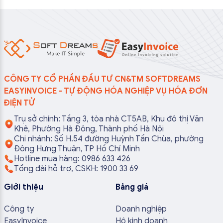
CÔNG TY CỔ PHẦN ĐẦU TƯ CN&TM SOFTDREAMS
EASYINVOICE - TỰ ĐỘNG HÓA NGHIỆP VỤ HÓA ĐƠN
ĐIỆN TỬ
Trụ sở chính: Tầng 3, tòa nhà CT5AB, Khu đô thị Văn
Khê, Phường Hà Đông, Thành phố Hà Nội
Chi nhánh: Số H.54 đường Huỳnh Tấn Chùa, phường
Đông Hưng Thuận, TP Hồ Chí Minh
Hotline mua hàng: 0986 633 426
Tổng đài hỗ trợ, CSKH: 1900 33 69
Giới thiệu
Bảng giá
Công ty
Doanh nghiệp
EasyInvoice
Hộ kinh doanh