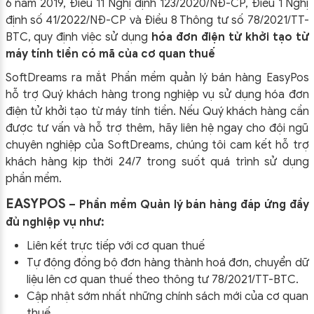
6 năm 2019, Điều 11 Nghị định 123/2020/NĐ-CP, Điều 1 Nghị
định số 41/2022/NĐ-CP và Điều 8 Thông tư số 78/2021/TT-
BTC, quy định việc sử dụng
hóa đơn điện tử khởi tạo từ
máy tính tiền có mã của cơ quan thuế
SoftDreams ra mắt Phần mềm quản lý bán hàng EasyPos
hỗ trợ Quý khách hàng trong nghiệp vụ sử dụng
hóa đơn
điện tử khởi tạo từ máy tính tiền. Nếu Quý khách hàng cần
được tư vấn và hỗ trợ thêm, hãy liên hệ ngay cho đội ngũ
chuyên nghiệp của
SoftDreams, chúng tôi cam kết hỗ trợ
khách hàng kịp thời 24/7 trong suốt quá trình sử dụng
phần mềm.
EASYPOS
– Phần mềm Quản lý bán hàng đáp ứng đầy
đủ nghiệp vụ như:
Liên kết trực tiếp với cơ quan thuế
Tự động đồng bộ đơn hàng thành hoá đơn, chuyển dữ
liệu lên cơ quan thuế theo thông tư
78/2021/TT-BTC
.
Cập nhật sớm nhất những chính sách mới của cơ quan
thuế