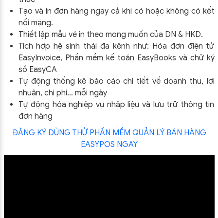
Tạo và in đơn hàng ngay cả khi có hoặc không có kết
nối mạng.
Thiết lập mẫu vé in theo mong muốn của DN & HKD.
Tích hợp hệ sinh thái đa kênh như: Hóa đơn điện tử
EasyInvoice, Phần mềm kế toán EasyBooks và chữ ký
số EasyCA
Tự động thống kê báo cáo chi tiết về doanh thu, lợi
nhuận, chi phí… mỗi ngày
Tự động hóa nghiệp vụ nhập liệu và lưu trữ thông tin
đơn hàng
ĐĂNG KÝ DÙNG THỬ PHẦN MỀM QUẢN LÝ BÁN HÀNG
EASYPOS NGAY