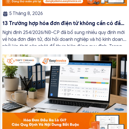
5 Tháng 8, 2026
13 Trường hợp hóa đơn điện tử không cần có đầy
đủ nội dung từ 01/7/2026
Nghị định 254/2026/NĐ-CP đã bổ sung nhiều quy định mới
về hóa đơn điện tử, đòi hỏi doanh nghiệp và hộ kinh doanh
phải kịp thời cập nhật để thực hiện đúng quy định. Trong
bài viết này, hóa đơn điện tử EasyInvoice sẽ chia sẻ 13
trường hợp hóa đơn điện tử không cần […]