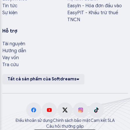
Tin tức
EasyIn - Hóa đơn đầu vào
Sự kiện
EasyPIT - Khấu trừ thuế
TNCN
Hỗ trợ
Tài nguyên
Hướng dẫn
Vay vốn
Tra cứu
Tất cả sản phẩm của Softdreams
Điều khoản sử dụng
Chính sách bảo mật
Cam kết SLA
Câu hỏi thường gặp