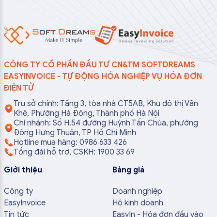
CÔNG TY CỔ PHẦN ĐẦU TƯ CN&TM SOFTDREAMS
EASYINVOICE - TỰ ĐỘNG HÓA NGHIỆP VỤ HÓA ĐƠN
ĐIỆN TỬ
Trụ sở chính: Tầng 3, tòa nhà CT5AB, Khu đô thị Văn
Khê, Phường Hà Đông, Thành phố Hà Nội
Chi nhánh: Số H.54 đường Huỳnh Tấn Chùa, phường
Đông Hưng Thuận, TP Hồ Chí Minh
Hotline mua hàng: 0986 633 426
Tổng đài hỗ trợ, CSKH: 1900 33 69
Giới thiệu
Bảng giá
Công ty
Doanh nghiệp
EasyInvoice
Hộ kinh doanh
Tin tức
EasyIn - Hóa đơn đầu vào