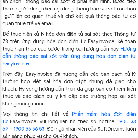
ấn chọn “thông báo sai sót” ở phải màn hình. Bước tiếp
theo, người dùng điền nội dung thông báo sai sót rồi chọn
“gửi” lên cơ quan thuế và chờ kết quả thông báo từ cơ
quan thuế trả về email.
Để thực hiện xử lý hóa đơn điện tử sai sót theo Thông tư
78 trên ứng dụng hóa đơn điện tử EasyInvoice, kế toán
thực hiện theo các bước trong bài hướng dẫn này
Hướng
dẫn thông báo sai sót trên ứng dụng hóa đơn điện tử
EasyInvoice.
Trên đây, EasyInvoice đã hướng dẫn các bạn cách xử lý
trường hợp viết sai hóa đơn gtgt nhưng đã giao cho
khách. Hy vọng hướng dẫn trên đã giúp bạn có thêm kiến
thức và các cách xử lý khi gặp các trường hợp sai sót
không mong muốn
Mọi thông tin chi tiết về
Phần mềm hóa đơn điện
tử
EasyInvoice, vui lòng liên hệ theo số hotline:
1900 33
69
–
1900 56 56 53
. Đội ngũ nhân viên của SoftDreams luôn
sẵn sàng phục vụ cho Quý khách.