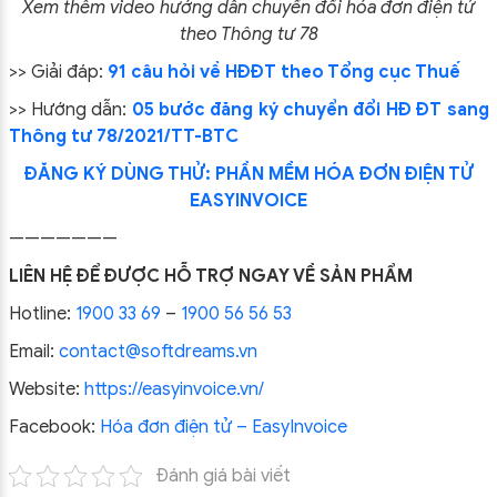
Xem thêm video hướng dẫn chuyển đổi hóa đơn điện tử
theo Thông tư 78
>> Giải đáp:
91 câu hỏi về HĐĐT theo Tổng cục Thuế
>> Hướng dẫn:
05 bước đăng ký chuyển đổi HĐ ĐT sang
Thông tư 78/2021/TT-BTC
ĐĂNG KÝ DÙNG THỬ:
PHẦN MỀM HÓA ĐƠN ĐIỆN TỬ
EASYINVOICE
———————
LIÊN HỆ ĐỂ ĐƯỢC HỖ TRỢ NGAY VỀ SẢN PHẨM
Hotline:
1900 33 69
–
1900 56 56 53
Email:
contact@softdreams.vn
Website:
https://easyinvoice.vn/
Facebook:
Hóa đơn điện tử – EasyInvoice
Đánh giá bài viết