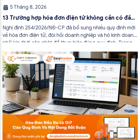
5 Tháng 8, 2026
13 Trường hợp hóa đơn điện tử không cần có đầy
đủ nội dung từ 01/7/2026
Nghị định 254/2026/NĐ-CP đã bổ sung nhiều quy định mới
về hóa đơn điện tử, đòi hỏi doanh nghiệp và hộ kinh doanh
phải kịp thời cập nhật để thực hiện đúng quy định. Trong
bài viết này, hóa đơn điện tử EasyInvoice sẽ chia sẻ 13
trường hợp hóa đơn điện tử không cần […]