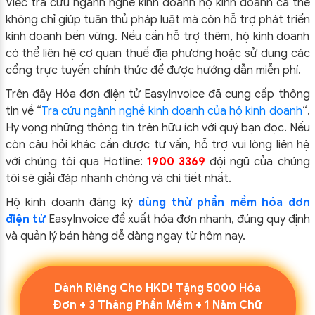
Việc tra cứu ngành nghề kinh doanh hộ kinh doanh cá thể
không chỉ giúp tuân thủ pháp luật mà còn hỗ trợ phát triển
kinh doanh bền vững. Nếu cần hỗ trợ thêm, hộ kinh doanh
có thể liên hệ cơ quan thuế địa phương hoặc sử dụng các
cổng trực tuyến chính thức để được hướng dẫn miễn phí.
Trên đây Hóa đơn điện tử EasyIn
voice đã cung cấp thông
tin về “
Tra cứu ngành nghề kinh doanh của hộ kinh doanh
“.
Hy vọng những thông tin trên hữu ích với quý bạn đọc. Nếu
còn câu hỏi khác cần được tư vấn, hỗ trợ vui lòng liên hệ
với chúng tôi qua Hotline:
1900 3369
đội ngũ của chúng
tôi sẽ giải đáp nhanh chóng và chi tiết nhất.
Hộ kinh doanh đăng ký
dùng thử phần mềm hóa đơn
điện tử
EasyInvoice để xuất hóa đơn nhanh, đúng quy định
và quản lý bán hàng dễ dàng ngay từ hôm nay.
Dành Riêng Cho HKD! Tặng 5000 Hóa
Đơn + 3 Tháng Phần Mềm + 1 Năm Chữ