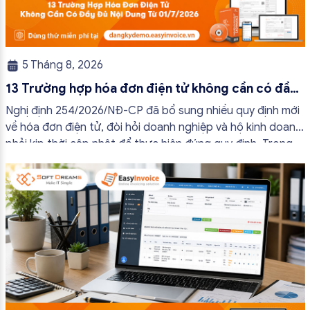
5 Tháng 8, 2026
13 Trường hợp hóa đơn điện tử không cần có đầy
đủ nội dung từ 01/7/2026
Nghị định 254/2026/NĐ-CP đã bổ sung nhiều quy định mới
về hóa đơn điện tử, đòi hỏi doanh nghiệp và hộ kinh doanh
phải kịp thời cập nhật để thực hiện đúng quy định. Trong
bài viết này, hóa đơn điện tử EasyInvoice sẽ chia sẻ 13
trường hợp hóa đơn điện tử không cần […]