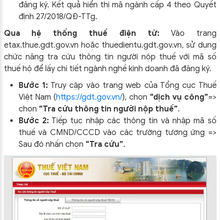
đăng ký. Kết quả hiển thị mã ngành cấp 4 theo Quyết
định 27/2018/QĐ-TTg.​
Qua hệ thống thuế điện tử:
Vào trang
etax.thue.gdt.gov.vn hoặc thuedientu.gdt.gov.vn, sử dụng
chức năng tra cứu thông tin người nộp thuế với mã số
thuế hộ để lấy chi tiết ngành nghề kinh doanh đã đăng ký.​
Bước 1:
Truy cập vào trang web của Tổng cục Thuế
Việt Nam (
https://gdt.gov.vn/
), chọn
“dịch vụ công”
=>
chọn
“Tra cứu thông tin người nộp thuế”
.
Bước 2:
Tiếp tục nhập các thông tin và nhập mã số
thuế và CMND/CCCD vào các trường tương ứng =>
Sau đó nhấn chọn
“Tra cứu”
.