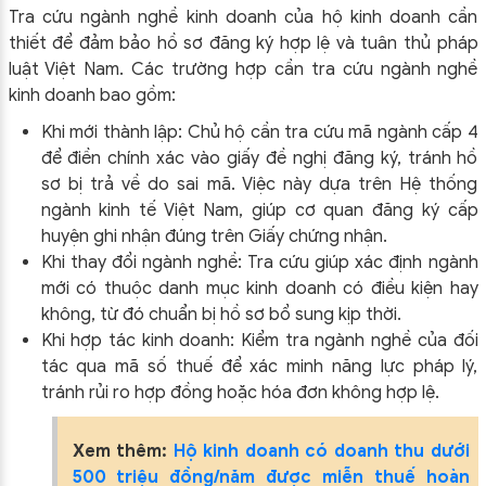
Tra cứu ngành nghề kinh doanh của hộ kinh doanh cần
thiết để đảm bảo hồ sơ đăng ký hợp lệ và tuân thủ pháp
luật Việt Nam. Các trường hợp cần tra cứu ngành nghề
kinh doanh bao gồm:
Khi mới thành lập: Chủ hộ cần tra cứu mã ngành cấp 4
để điền chính xác vào giấy đề nghị đăng ký, tránh hồ
sơ bị trả về do sai mã. Việc này dựa trên Hệ thống
ngành kinh tế Việt Nam, giúp cơ quan đăng ký cấp
huyện ghi nhận đúng trên Giấy chứng nhận.​
Khi thay đổi ngành nghề: Tra cứu giúp xác định ngành
mới có thuộc danh mục kinh doanh có điều kiện hay
không, từ đó chuẩn bị hồ sơ bổ sung kịp thời.​
Khi hợp tác kinh doanh: Kiểm tra ngành nghề của đối
tác qua mã số thuế để xác minh năng lực pháp lý,
tránh rủi ro hợp đồng hoặc hóa đơn không hợp lệ.​
Xem thêm:
Hộ kinh doanh có doanh thu dưới
500 triệu đồng/năm được miễn thuế hoàn