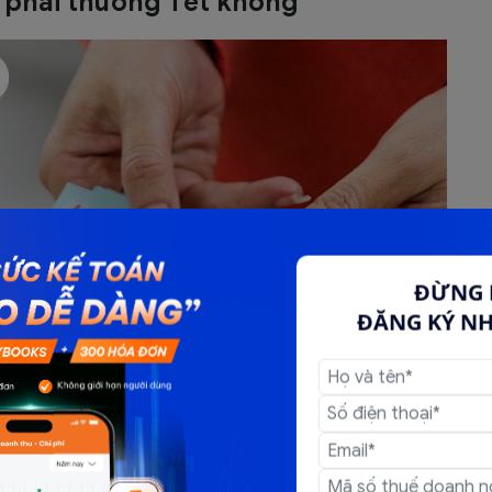
 phải thưởng Tết không
ĐỪNG 
ĐĂNG KÝ N