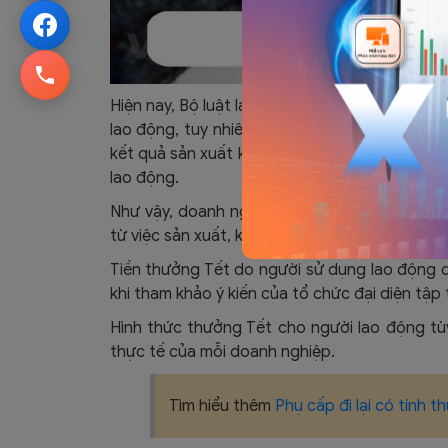
Hiện nay, Bộ luật lao động 2019 không có quy
lao động, tuy nhiên, tại khoản 1 Điều 104 Bộ
kết quả sản xuất kinh doanh hằng năm của d
lao động.
Như vậy, doanh nghiệp có thể không thưởng 
từ việc sản xuất, kinh doanh và người lao độ
Tiền thưởng Tết do người sử dụng lao động qu
khi tham khảo ý kiến của tổ chức đại diện tập
Hình thức thưởng Tết cho người lao động tù
thực tế của mỗi doanh nghiệp.
Tìm hiểu thêm
Phụ cấp đi lại có tính 