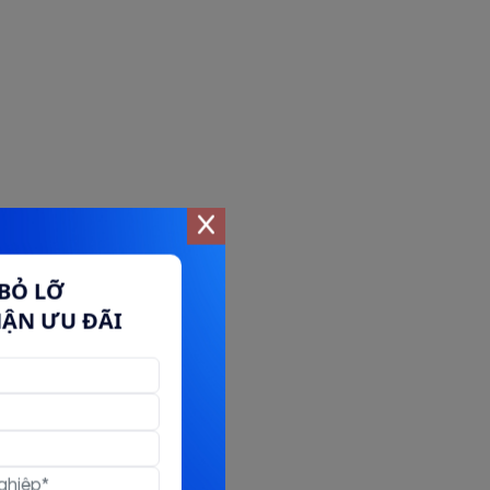
BỎ LỠ
HẬN ƯU ĐÃI