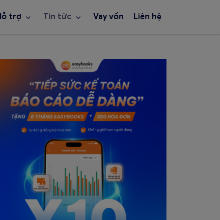
Hỗ trợ
Tin tức
Vay vốn
Liên hệ