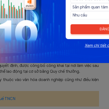
 định bắt buộc doanh nghiệp phải thưởng Tết cho người
ĐĂNG
 luật này quy định tiền thưởng được xác định căn cứ vào
oanh nghiệp và mức độ hoàn thành công việc của người
Xem chi tiết 
Tết cho người lao động nếu không thu được lợi nhuận
ng không hoàn thành công việc.
yết định, được công bố công khai tại nơi làm việc sau
 thể lao động tại cơ sở bằng Quy chế thưởng.
y thuộc vào văn hóa doanh nghiệp cũng như điều kiện
thuế TNCN